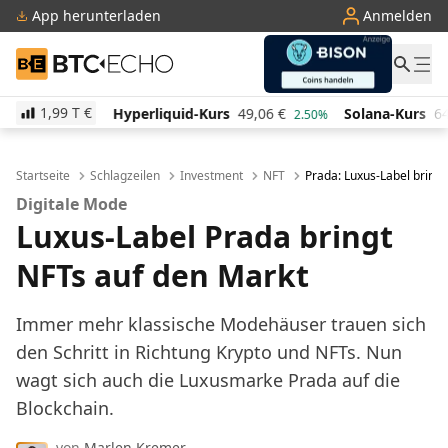
App herunterladen
Anmelden
BTC-ECHO
1,99 T
€
Hyperliquid-Kurs
49,06
€
Solana-Kurs
64,09
€
T
2.50%
0.50%
Startseite
Schlagzeilen
Investment
NFT
Prada: Luxus-Label bring
Digitale Mode
Luxus-Label Prada bringt
NFTs auf den Markt
Immer mehr klassische Modehäuser trauen sich
den Schritt in Richtung Krypto und NFTs. Nun
wagt sich auch die Luxusmarke Prada auf die
Blockchain.
von
Marlen Kremer