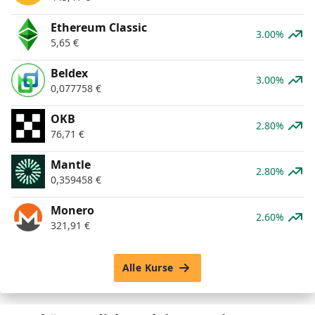
Ethereum Classic
3.00%
5,65
€
Beldex
3.00%
0,077758
€
OKB
2.80%
76,71
€
Mantle
2.80%
0,359458
€
Monero
2.60%
321,91
€
Alle Kurse