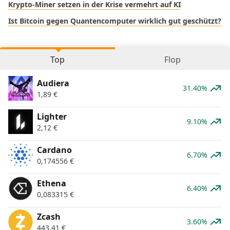
Krypto-Miner setzen in der Krise vermehrt auf KI
Ist Bitcoin gegen Quantencomputer wirklich gut geschützt?
Top
Flop
Audiera
31.40%
1,89
€
Lighter
9.10%
2,12
€
Cardano
6.70%
0,174556
€
Ethena
6.40%
0,083315
€
Zcash
3.60%
443,41
€