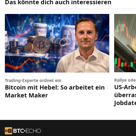
Das könnte dich auch interessieren
Rallye od
Trading-Experte ordnet ein
US-Arb
Bitcoin mit Hebel: So arbeitet ein
überra
Market Maker
Jobdat
Footer
Zur Startseite