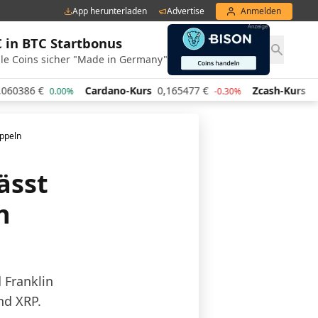
App herunterladen
Advertise
Anmelden
€ in BTC Startbonus
le Coins sicher "Made in Germany"
Cardano-Kurs
0,165477
€
Zcash-Kurs
440,44
€
00%
-0.30%
0.90
appeln
ässt
n
 Franklin
nd XRP.