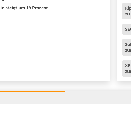
oin steigt um 19 Prozent
Ri
zu
SE
So
zu
XR
zu