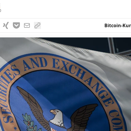
t
0
Bitcoin-Kur