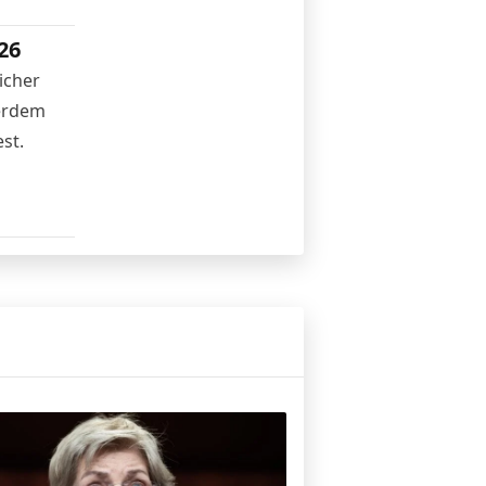
26
icher
ßerdem
st.