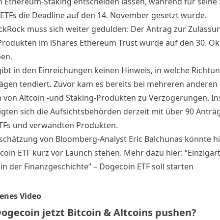
h Ethereum-Staking entscheiden lassen, während für seine 
ETFs die Deadline auf den 14. November gesetzt wurde.
ckRock muss sich weiter gedulden: Der Antrag zur Zulassu
Produkten im iShares Ethereum Trust wurde auf den 30. O
en.
ibt in den Einreichungen keinen Hinweis, in welche Richtun
ägen tendiert.
Zuvor kam es bereits bei mehreren anderen 
 von Altcoin -und Staking-Produkten zu Verzögerungen. I
igten sich die Aufsichtsbehörden derzeit mit über 90 Anträ
TFs und verwandten Produkten.
schätzung von Bloomberg-Analyst Eric Balchunas könnte 
coin ETF kurz vor Launch stehen. Mehr dazu hier:
“Einzigar
n der Finanzgeschichte” – Dogecoin ETF soll starten
enes Video
ogecoin jetzt Bitcoin & Altcoins pushen?