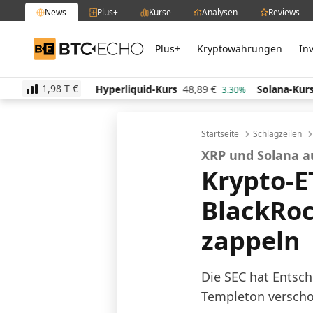
News
Plus+
Kurse
Analysen
Reviews
Plus+
Kryptowährungen
In
BTC-ECHO
1,98 T
€
Hyperliquid-Kurs
48,89
€
Solana-Kurs
63,85
€
-0.50%
3.30%
0.5
Startseite
Schlagzeilen
XRP und Solana a
Krypto-E
BlackRoc
zappeln
Die SEC hat Entsc
Templeton verscho