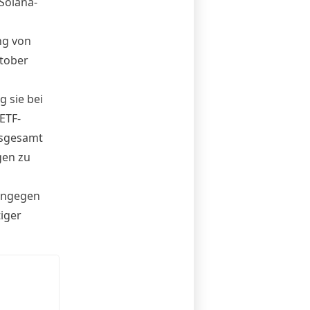
Solana-
ng von
ktober
g sie bei
ETF-
nsgesamt
gen zu
hingegen
tiger