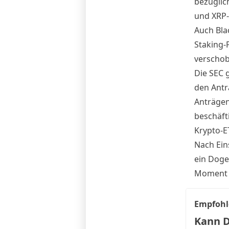
bezüglic
und XRP-
Auch Bla
Staking-
verschob
Die SEC g
den Antr
Anträgen
beschäft
Krypto-E
Nach Ein
ein Doge
Moment i
Empfohl
Kann D