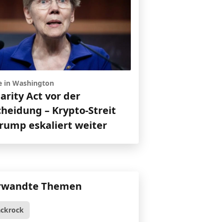
e in Washington
larity Act vor der
cheidung – Krypto-Streit
rump eskaliert weiter
rwandte Themen
ackrock