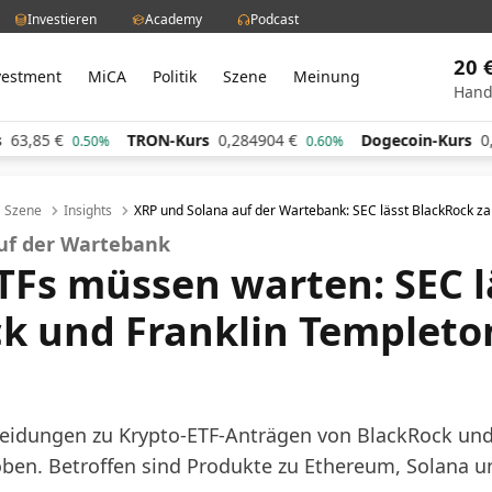
Investieren
Academy
Podcast
20 
vestment
MiCA
Politik
Szene
Meinung
Hand
TRON-Kurs
0,284904
€
Dogecoin-Kurs
0,060386
€
0%
0.60%
0.
Szene
Insights
XRP und Solana auf der Wartebank: SEC lässt BlackRock z
uf der Wartebank
TFs müssen warten: SEC l
k und Franklin Templeto
heidungen zu Krypto-ETF-Anträgen von BlackRock und
ben. Betroffen sind Produkte zu Ethereum, Solana u