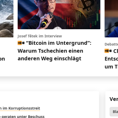
Josef Tětek im Interview
“Bitcoin im Untergrund”:
Debatt
Warum Tschechien einen
C
anderen Weg einschlägt
on
Ents
um T
Ve
n im Korruptionsstreit
Bl
ne geraten unter Beschuss