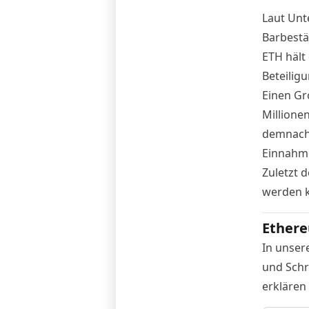
Laut Unt
Barbestä
ETH hält 
Beteilig
Einen Gr
Millione
demnach 
Einnahme
Zuletzt d
werden 
Ethere
In unser
und Schr
erklären