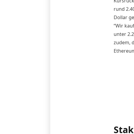
Kursrück
rund 2.4
Dollar ge
“Wir kau
unter 2.2
zudem, d
Ethereum
Stak