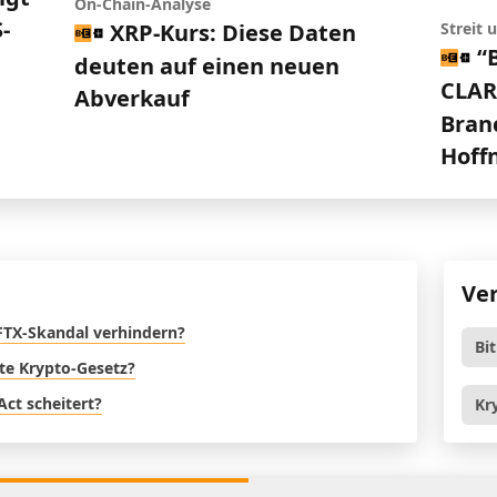
On-Chain-Analyse
-
XRP-Kurs: Diese Daten
Streit
“
deuten auf einen neuen
CLARI
Abverkauf
Bran
Hoff
Ve
FTX-Skandal verhindern?
Bi
ste Krypto-Gesetz?
Act scheitert?
Kr