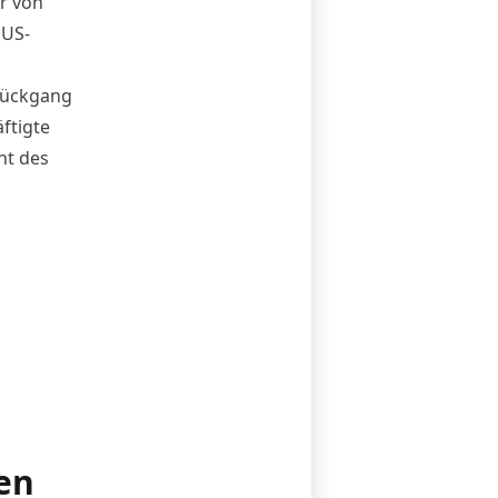
r von
 US-
 Rückgang
ftigte
nt des
en