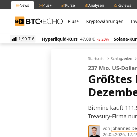
News
Plus+
Kurse
Analysen
Reviews
Plus+
Kryptowährungen
In
BTC-ECHO
1,99 T
€
4
€
Hyperliquid-Kurs
47,08
€
Solana-Kurs
63,94
0.40%
-3.20%
Startseite
Schlagzeilen
237 Mio. US-Dolla
Größtes 
Dezember
Bitmine kauft 111.
Treasury-Firma nun
von
Johannes De
26.05.2026, 17:4