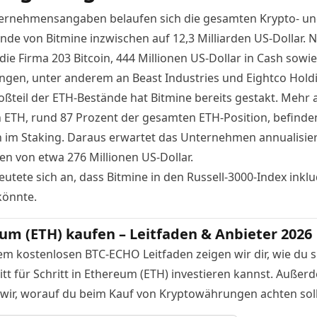
ernehmensangaben belaufen sich die gesamten Krypto- u
nde von Bitmine inzwischen auf 12,3 Milliarden US-Dollar. 
die Firma 203 Bitcoin, 444 Millionen US-Dollar in Cash sowie
ungen, unter anderem an Beast Industries und Eightco Hold
oßteil der ETH-Bestände hat Bitmine bereits gestakt. Mehr a
n ETH, rund 87 Prozent der gesamten ETH-Position, befinde
im Staking. Daraus erwartet das Unternehmen annualisie
n von etwa 276 Millionen US-Dollar.
eutete sich an, dass
Bitmine in den Russell-3000-Index inklu
könnte
.
um (ETH) kaufen – Leitfaden & Anbieter 2026
em kostenlosen BTC-ECHO Leitfaden zeigen wir dir, wie du s
itt für Schritt in Ethereum (ETH) investieren kannst. Außer
 wir, worauf du beim Kauf von Kryptowährungen achten soll