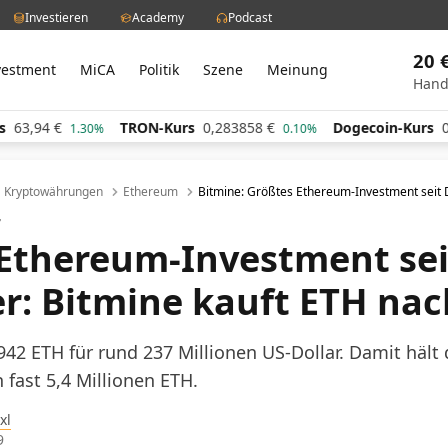
Investieren
Academy
Podcast
20 
vestment
MiCA
Politik
Szene
Meinung
Hand
€
TRON-Kurs
0,283858
€
Dogecoin-Kurs
0,060530
1.30%
0.10%
Kryptowährungen
Ethereum
Bitmine: Größtes Ethereum-Investment sei
r
Ethereum-Investment sei
: Bitmine kauft ETH nac
942 ETH für rund 237 Millionen US-Dollar. Damit hält
 fast 5,4 Millionen ETH.
xl
9