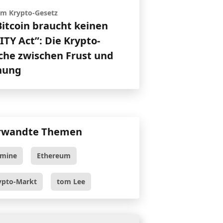
 um Krypto-Gesetz
Bitcoin braucht keinen
TY Act”: Die Krypto-
che zwischen Frust und
nung
rwandte Themen
tmine
Ethereum
ypto-Markt
tom Lee