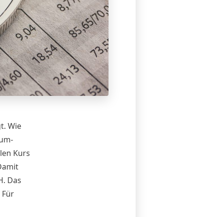
t. Wie
eum-
len Kurs
Damit
H. Das
 Für