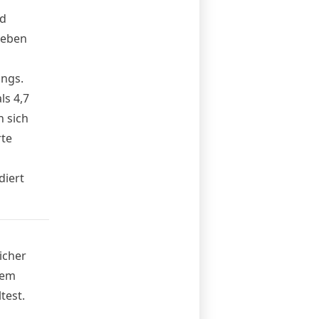
nd
Neben
ings.
ls 4,7
n sich
rte
diert
icher
dem
test.