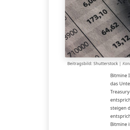
Beitragsbild:
Shutterstock
|
Kan
Bitmine 
das Unt
Treasury
entspric
steigen 
entspric
Bitmine 