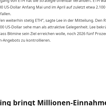
gang von ETH hat die Strategie offenbar verändert. ETH wa
00 US-Dollar Anfang Mai und im April auf zuletzt etwa 2.100
fallen.
fen weiterhin stetig ETH”, sagte Lee in der Mitteilung. Den
00 US-Dollar sehe man als attraktive Gelegenheit. Lee bekrä
ass Bitmine sein Ziel erreichen wolle, noch 2026 fünf Proze
-Angebots zu kontrollieren.
ing bringt Millionen-Einnahm