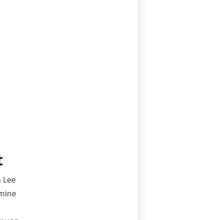
t
m Lee
tmine