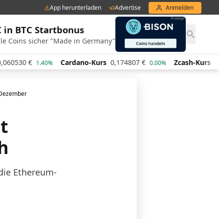
App herunterladen
Advertise
Anmelden
€ in BTC Startbonus
le Coins sicher "Made in Germany"
€
Cardano-Kurs
0,174807
€
Zcash-Kurs
443,85
€
1.40%
0.00%
t Dezember
t
h
 die Ethereum-