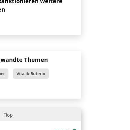
sanktionieren weitere
en
rwandte Themen
her
Vitalik Buterin
Flop