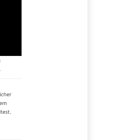
n
.
icher
dem
test.