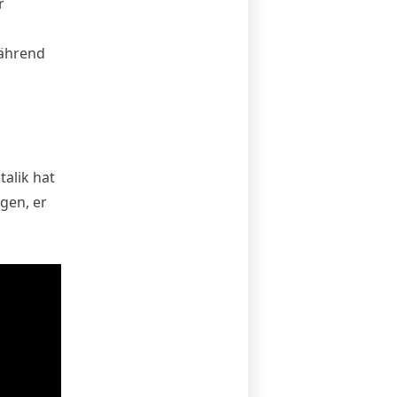
r
während
talik hat
gen, er