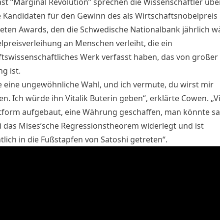
st “Marginal Revolution” sprechen die Wissenschaftler übe
 Kandidaten für den Gewinn des als Wirtschaftsnobelpreis
eten Awards, den die Schwedische Nationalbank jährlich 
lpreisverleihung an Menschen verleiht, die ein
ftswissenschaftliches Werk verfasst haben, das von großer
g ist.
e eine ungewöhnliche Wahl, und ich vermute, du wirst mir
. Ich würde ihn Vitalik Buterin geben“, erklärte Cowen. „Vi
ttform aufgebaut, eine Währung geschaffen, man könnte sa
i das Mises’sche Regressionstheorem widerlegt und ist
tlich in die Fußstapfen von Satoshi getreten“.