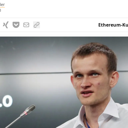
der
3
Ethereum-Ku