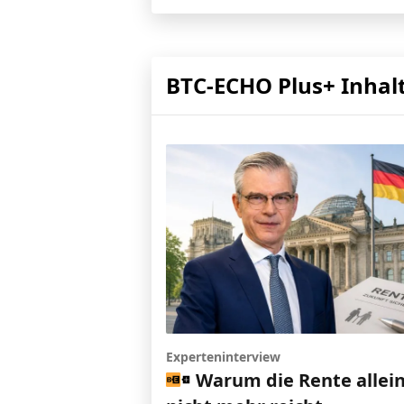
BTC-ECHO Plus+ Inhal
Experteninterview
Warum die Rente allei