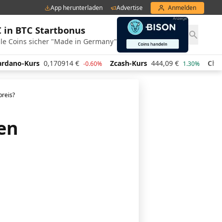
App herunterladen
Advertise
Anmelden
€ in BTC Startbonus
le Coins sicher "Made in Germany"
0,170914
€
Zcash-Kurs
444,09
€
Chainlink-Kurs
7
-0.60%
1.30%
preis?
en