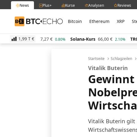
News
Plus+
Kurse
Analysen
Reviews
Bitcoin
Ethereum
XRP
St
BTC-ECHO
1,99 T
€
Kurs
47,27
€
Solana-Kurs
66,00
€
TRON-Kurs
0,2
0.80%
2.10%
Startseite
Schlagzeilen
Vitalik Buterin
Gewinnt
Nobelpre
Wirtscha
Vitalik Buterin gil
Wirtschaftswissen