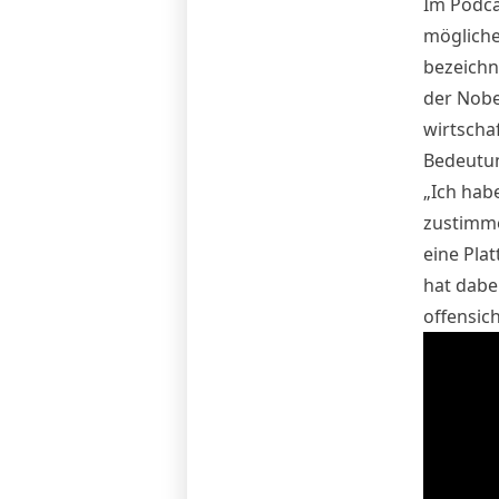
Im Podca
mögliche
bezeichn
der Nobe
wirtscha
Bedeutun
„Ich hab
zustimmen
eine Pla
hat dabe
offensich