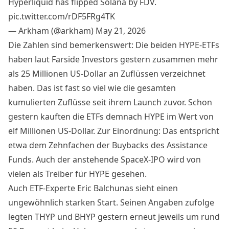
Hyperliquid has flipped Solana by FDV.
pic.twitter.com/rDF5FRg4TK
— Arkham (@arkham)
May 21, 2026
Die Zahlen sind bemerkenswert: Die beiden HYPE-ETFs
haben
laut Farside Investors
gestern zusammen mehr
als 25 Millionen US-Dollar an Zuflüssen verzeichnet
haben. Das ist fast so viel wie die gesamten
kumulierten Zuflüsse seit ihrem Launch zuvor. Schon
gestern kauften die ETFs demnach HYPE im Wert von
elf Millionen US-Dollar. Zur Einordnung: Das entspricht
etwa dem Zehnfachen der Buybacks des Assistance
Funds. Auch der
anstehende SpaceX-IPO
wird von
vielen als Treiber für HYPE gesehen.
Auch ETF-Experte Eric Balchunas sieht einen
ungewöhnlich starken Start.
Seinen Angaben zufolge
legten THYP und BHYP gestern erneut jeweils um rund