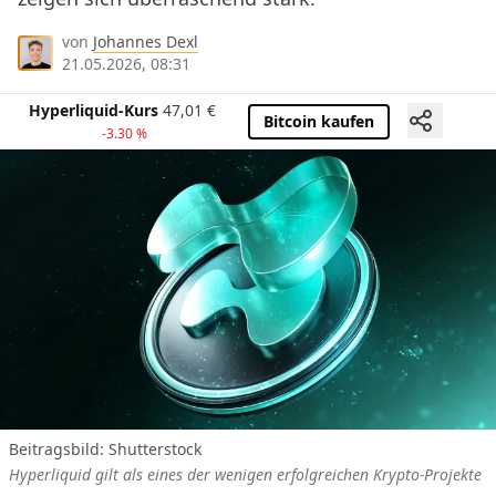
von
Johannes Dexl
21.05.2026, 08:31
Hyperliquid-Kurs
47,01
€
Bitcoin kaufen
-3.30 %
Beitragsbild:
Shutterstock
Hyperliquid gilt als eines der wenigen erfolgreichen Krypto-Projekte