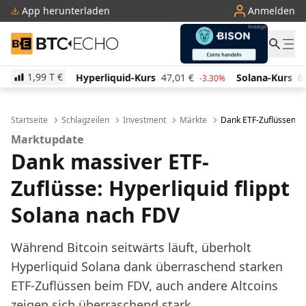
App herunterladen
Anmelden
BTC-ECHO
1,99 T
€
quid-Kurs
47,01
€
Solana-Kurs
63,86
€
TRON-Kur
-3.30%
1.10%
Startseite
Schlagzeilen
Investment
Märkte
Dank ETF-Zuflüssen: H
Marktupdate
Dank massiver ETF-
Zuflüsse: Hyperliquid flippt
Solana nach FDV
Während Bitcoin seitwärts läuft, überholt
Hyperliquid Solana dank überraschend starken
ETF-Zuflüssen beim FDV, auch andere Altcoins
zeigen sich überraschend stark.