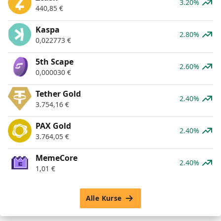
3.20%
440,85
€
Kaspa
2.80%
0,022773
€
5th Scape
2.60%
0,000030
€
Tether Gold
2.40%
3.754,16
€
PAX Gold
2.40%
3.764,05
€
MemeCore
2.40%
1,01
€
Alle Kurse