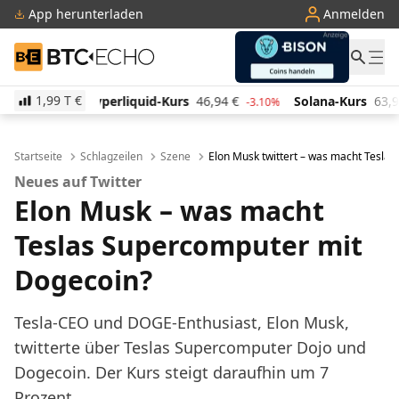
App herunterladen
Anmelden
BTC-ECHO
1,99 T
€
id-Kurs
46,94
€
Solana-Kurs
63,90
€
TRON-Kurs
-3.10%
1.20%
Startseite
Schlagzeilen
Szene
Elon Musk twittert – was macht Tesla
Neues auf Twitter
Elon Musk – was macht
Teslas Supercomputer mit
Dogecoin?
Tesla-CEO und DOGE-Enthusiast, Elon Musk,
twitterte über Teslas Supercomputer Dojo und
Dogecoin. Der Kurs steigt daraufhin um 7
Prozent.