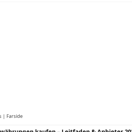
s | Farside
währungen kaufen – Leitfaden & Anbieter 20