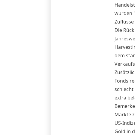
Handelst
wurden 1
Zuflüsse 
Die Rück
Jahreswe
Harvesti
dem stark
Verkaufs
Zusätzli
Fonds re
schlecht
extra be
Bemerken
Märkte z
US-Indiz
Gold in 