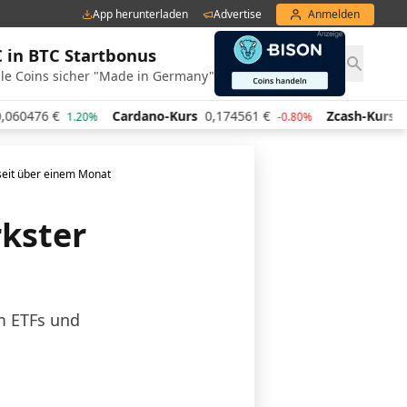
App herunterladen
Advertise
Anmelden
€ in BTC Startbonus
le Coins sicher "Made in Germany"
€
Cardano-Kurs
0,174561
€
Zcash-Kurs
442,06
€
1.20%
-0.80%
 seit über einem Monat
rkster
um ETFs und