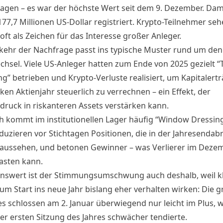
agen – es war der höchste Wert seit dem 9. Dezember. Dam
77,7 Millionen US-Dollar registriert. Krypto-Teilnehmer seh
oft als Zeichen für das Interesse großer Anleger.
kehr der Nachfrage passt ins typische Muster rund um den
chsel. Viele US-Anleger hatten zum Ende von 2025 gezielt “
ng” betrieben und Krypto-Verluste realisiert, um Kapitalert
en Aktienjahr steuerlich zu verrechnen – ein Effekt, der
druck in riskanteren Assets verstärken kann.
ch kommt im institutionellen Lager häufig “Window Dressing
duzieren vor Stichtagen Positionen, die in der Jahresenda
 aussehen, und betonen Gewinner – was Verlierer im Deze
lasten kann.
swert ist der Stimmungsumschwung auch deshalb, weil kl
um Start ins neue Jahr bislang eher verhalten wirken: Die 
es schlossen am 2. Januar überwiegend nur leicht im Plus,
der ersten Sitzung des Jahres schwächer tendierte.