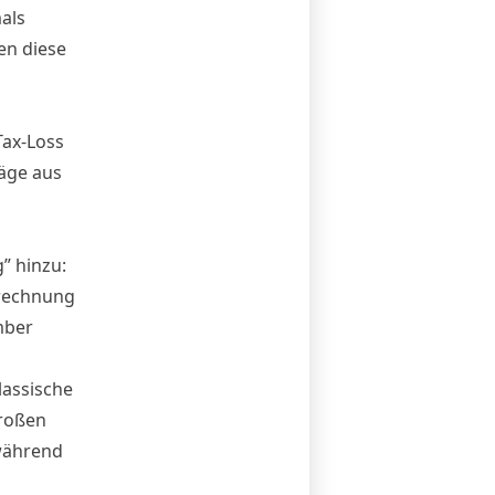
als
en diese
Tax-Loss
räge aus
” hinzu:
brechnung
mber
assische
großen
 während