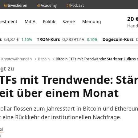
Investieren
Academy
Podcast
20 
vestment
MiCA
Politik
Szene
Meinung
Hand
TRON-Kurs
0,283912
€
Dogecoin-Kurs
0,060476
1.10%
0.10%
Kryptowährungen
Bitcoin
Bitcoin ETFs mit Trendwende: Stärkster Zufluss
egt zu
ETFs mit Trendwende: Stä
seit über einem Monat
ollar flossen zum Jahresstart in Bitcoin und Ethere
t eine Rückkehr der institutionellen Nachfrage.
xl
6