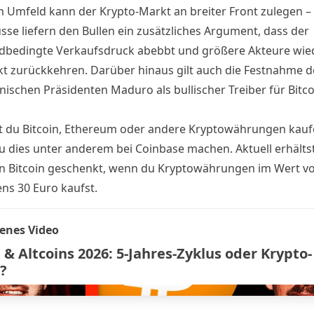
m Umfeld kann der Krypto-Markt an breiter Front zulegen –
sse liefern den Bullen ein zusätzliches Argument, dass der
dbedingte Verkaufsdruck abebbt und größere Akteure wied
t zurückkehren. Darüber hinaus gilt auch die
Festnahme d
nischen Präsidenten Maduro als bullischer Treiber für Bitc
 du Bitcoin,
Ethereum
oder andere Kryptowährungen kauf
u dies unter anderem bei
Coinbase
machen. Aktuell erhälts
in Bitcoin geschenkt
, wenn du Kryptowährungen im Wert v
ns 30 Euro kaufst.
enes Video
 & Altcoins 2026: 5-Jahres-Zyklus oder Krypto-
?