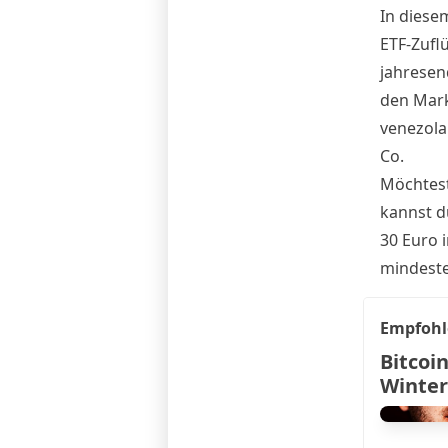
In diese
ETF-Zuflü
jahresen
den Mark
venezola
Co.
Möchtest
kannst d
30 Euro 
mindeste
Empfohl
Bitcoin
Winter