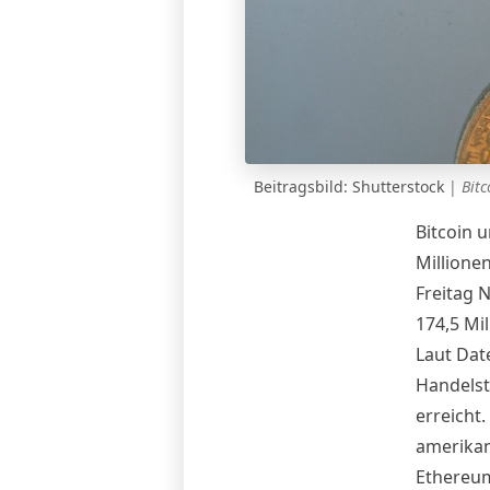
Beitragsbild:
Shutterstock
|
Bit
Bitcoin 
Millione
Freitag 
174,5 Mil
Laut Date
Handelst
erreicht.
amerikan
Ethereum