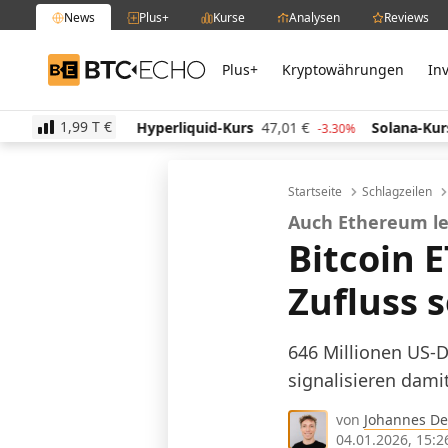
News
Plus+
Kurse
Analysen
Reviews
Plus+
Kryptowährungen
In
BTC-ECHO
1,99 T
€
2
€
Hyperliquid-Kurs
47,01
€
Solana-Kurs
63,87
€
0.20%
-3.30%
Startseite
Schlagzeilen
Auch Ethereum l
Bitcoin 
Zufluss 
646 Millionen US-D
signalisieren dami
von
Johannes De
04.01.2026, 15:2