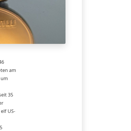
46
neten am
n um
eit 35
er
elf US-
5