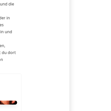
 und die
er in
es
oin und
en,
t du dort
on