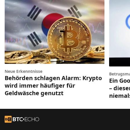
Neue Erkenntnisse
Betrugsm
Behörden schlagen Alarm: Krypto
Ein Goo
wird immer häufiger für
– diese
Geldwäsche genutzt
niemal
Footer
Zur Startseite