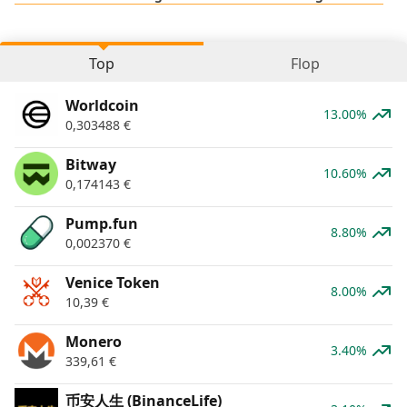
Top
Flop
Worldcoin
13.00%
0,303488
€
Bitway
10.60%
0,174143
€
Pump.fun
8.80%
0,002370
€
Venice Token
8.00%
10,39
€
Monero
3.40%
339,61
€
币安人生 (BinanceLife)