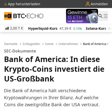
App herunterladen
Anmelden
BTC-ECHO
2,00 T
€
Hyperliquid-Kurs
47,39
€
Solana-Kurs
66,58
€
TRO
0.10%
0.70%
Startseite
Schlagzeilen
Szene
Unternehmen
Bank of America: In 
SEC-Dokumente
Bank of America: In diese
Krypto-Coins investiert die
US-Großbank
Die Bank of America hält verschiedene
Kryptowährungen in Ihrer Bilanz. Auf welche
Coins die zweitgrößte Bank der USA vertraut.