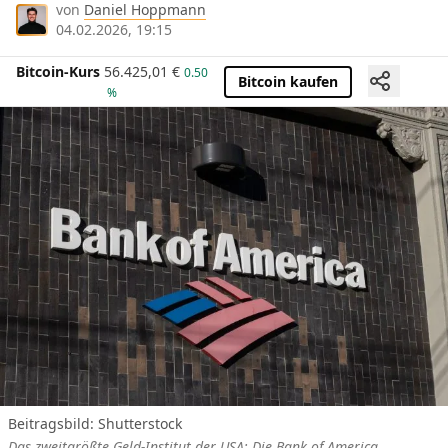
von
Daniel Hoppmann
04.02.2026, 19:15
Bitcoin-Kurs
56.425,01
€
0.50
Bitcoin kaufen
%
Beitragsbild: Shutterstock
Das zweitgrößte Geld-Institut der USA: Die Bank of America