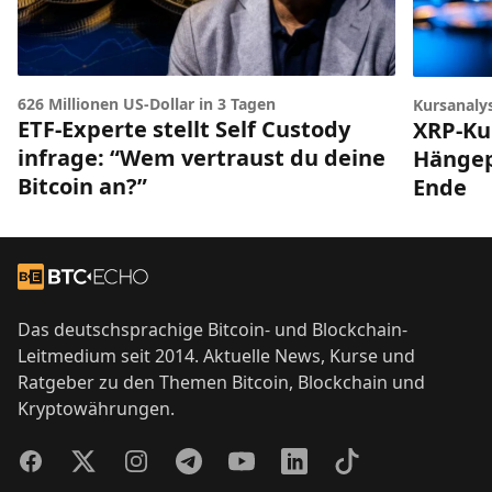
626 Millionen US-Dollar in 3 Tagen
Kursanaly
ETF-Experte stellt Self Custody
XRP-Ku
infrage: “Wem vertraust du deine
Hängep
Bitcoin an?”
Ende
Footer
Zur Startseite
Das deutschsprachige Bitcoin- und Blockchain-
Leitmedium seit 2014. Aktuelle News, Kurse und
Ratgeber zu den Themen Bitcoin, Blockchain und
Kryptowährungen.
Facebook
Twitter
Instagram
Telegram
YouTube
LinkedIn
TikTok