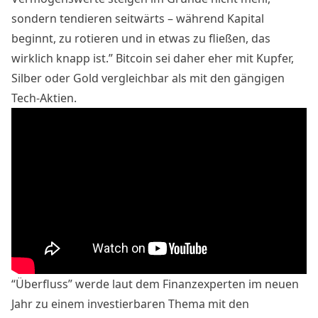
sondern tendieren seitwärts – während Kapital
beginnt, zu rotieren und in etwas zu fließen, das
wirklich knapp ist.” Bitcoin sei daher eher mit Kupfer,
Silber oder Gold vergleichbar als mit den gängigen
Tech-Aktien.
“Überfluss” werde laut dem Finanzexperten im neuen
Jahr zu einem investierbaren Thema mit den