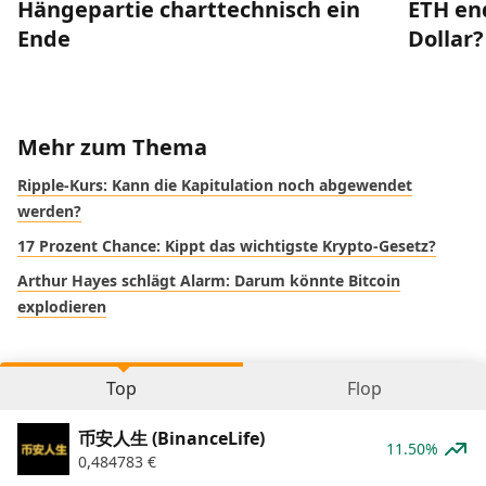
Hängepartie charttechnisch ein
ETH end
Ende
Dollar?
Mehr zum Thema
Ripple-Kurs: Kann die Kapitulation noch abgewendet
werden?
17 Prozent Chance: Kippt das wichtigste Krypto-Gesetz?
Arthur Hayes schlägt Alarm: Darum könnte Bitcoin
explodieren
Top
Flop
币安人生 (BinanceLife)
11.50%
0,484783
€