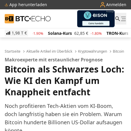
App herunterladen
Anmelden
BTC-ECHO
1,98 T
€
48,62
€
Solana-Kurs
62,85
€
TRON-Kurs
0,2830
-1.90%
-1.80%
Startseite
Aktuelle Artikel im Überblick
Kryptowährungen
Bitcoin
Makroexperte mit erstaunlicher Prognose
Bitcoin als Schwarzes Loch:
Wie KI den Kampf um
Knappheit entfacht
Noch profitieren Tech-Aktien vom KI-Boom,
doch langfristig haben sie ein Problem. Warum
Bitcoin hunderte Billionen US-Dollar aufsaugen
könnte.