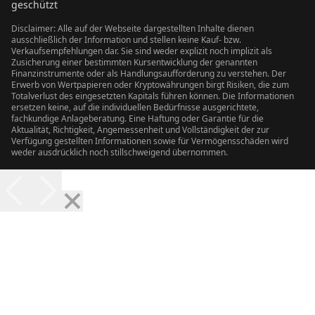
geschützt
Disclaimer: Alle auf der Webseite dargestellten Inhalte dienen
ausschließlich der Information und stellen keine Kauf- bzw.
Verkaufsempfehlungen dar. Sie sind weder explizit noch implizit als
Zusicherung einer bestimmten Kursentwicklung der genannten
Finanzinstrumente oder als Handlungsaufforderung zu verstehen. Der
Erwerb von Wertpapieren oder Kryptowährungen birgt Risiken, die zum
Totalverlust des eingesetzten Kapitals führen können. Die Informationen
ersetzen keine, auf die individuellen Bedürfnisse ausgerichtete,
fachkundige Anlageberatung. Eine Haftung oder Garantie für die
Aktualität, Richtigkeit, Angemessenheit und Vollständigkeit der zur
Verfügung gestellten Informationen sowie für Vermögensschäden wird
weder ausdrücklich noch stillschweigend übernommen.