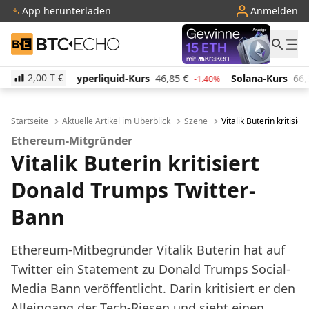
App herunterladen
Anmelden
BTC-ECHO
2,00 T
€
uid-Kurs
46,85
€
Solana-Kurs
66,38
€
TRON-Kurs
-1.40%
0.70%
Startseite
Aktuelle Artikel im Überblick
Szene
Vitalik Buterin kritisi
Ethereum-Mitgründer
Vitalik Buterin kritisiert
Donald Trumps Twitter-
Bann
Ethereum-Mitbegründer Vitalik Buterin hat auf
Twitter ein Statement zu Donald Trumps Social-
Media Bann veröffentlicht. Darin kritisiert er den
Alleingang der Tech-Riesen und sieht einen