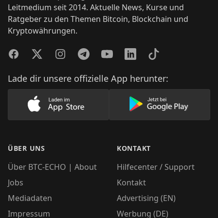
Leitmedium seit 2014. Aktuelle News, Kurse und
Ratgeber zu den Themen Bitcoin, Blockchain und
Kryptowährungen.
Facebook
Twitter
Instagram
Telegram
YouTube
LinkedIn
TikTok
Lade dir unsere offizielle App herunter:
Lade unsere App im AppStore herunter
Lade unsere App
ÜBER UNS
KONTAKT
Über BTC-ECHO | About
Hilfecenter / Support
Jobs
Kontakt
Mediadaten
Advertising (EN)
Impressum
Werbung (DE)