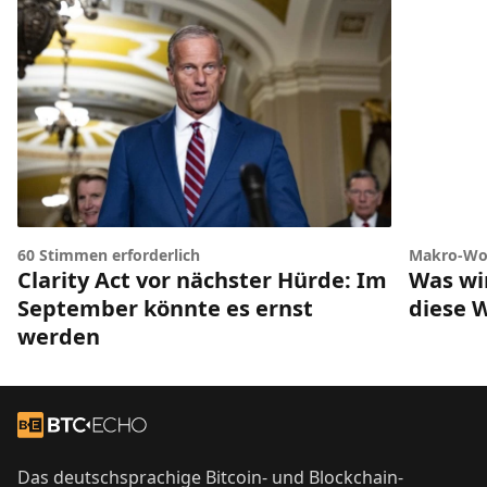
60 Stimmen erforderlich
Makro-Wo
Clarity Act vor nächster Hürde: Im
Was wir
September könnte es ernst
diese 
werden
Footer
Zur Startseite
Das deutschsprachige Bitcoin- und Blockchain-