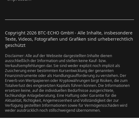
Copyright
2026
BTC-ECHO GmbH - Alle Inhalte, insbesondere
Texte, Videos, Fotografien und Grafiken sind urheberrechtlich
geschützt
Disclaimer: Alle auf der Webseite dargestellten Inhalte dienen
ausschließlich der Information und stellen keine Kauf- bzw.
Verkaufsempfehlungen dar. Sie sind weder explizit noch implizit als
Zusicherung einer bestimmten Kursentwicklung der genannten
Finanzinstrumente oder als Handlungsaufforderung zu verstehen. Der
Erwerb von Wertpapieren oder Kryptowährungen birgt Risiken, die zum
Totalverlust des eingesetzten Kapitals führen können. Die Informationen
ersetzen keine, auf die individuellen Bedürfnisse ausgerichtete,
fachkundige Anlageberatung. Eine Haftung oder Garantie für die
Aktualität, Richtigkeit, Angemessenheit und Vollständigkeit der zur
Verfügung gestellten Informationen sowie für Vermögensschäden wird
weder ausdrücklich noch stillschweigend übernommen.