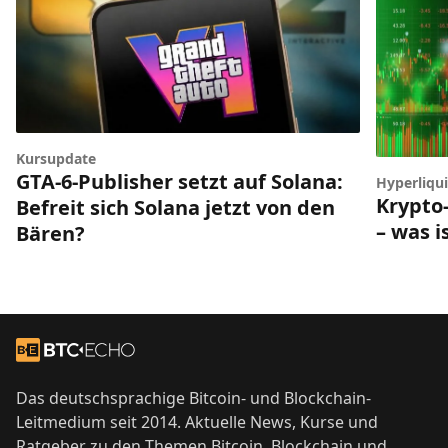
Kursupdate
GTA-6-Publisher setzt auf Solana:
Hyperliqui
Krypto-
Befreit sich Solana jetzt von den
– was i
Bären?
Footer
Zur Startseite
Das deutschsprachige Bitcoin- und Blockchain-
Leitmedium seit 2014. Aktuelle News, Kurse und
Ratgeber zu den Themen Bitcoin, Blockchain und