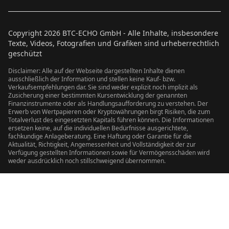
Copyright
2026
BTC-ECHO GmbH - Alle Inhalte, insbesondere
Texte, Videos, Fotografien und Grafiken sind urheberrechtlich
geschützt
Disclaimer: Alle auf der Webseite dargestellten Inhalte dienen
ausschließlich der Information und stellen keine Kauf- bzw.
Verkaufsempfehlungen dar. Sie sind weder explizit noch implizit als
Zusicherung einer bestimmten Kursentwicklung der genannten
Finanzinstrumente oder als Handlungsaufforderung zu verstehen. Der
Erwerb von Wertpapieren oder Kryptowährungen birgt Risiken, die zum
Totalverlust des eingesetzten Kapitals führen können. Die Informationen
ersetzen keine, auf die individuellen Bedürfnisse ausgerichtete,
fachkundige Anlageberatung. Eine Haftung oder Garantie für die
Aktualität, Richtigkeit, Angemessenheit und Vollständigkeit der zur
Verfügung gestellten Informationen sowie für Vermögensschäden wird
weder ausdrücklich noch stillschweigend übernommen.