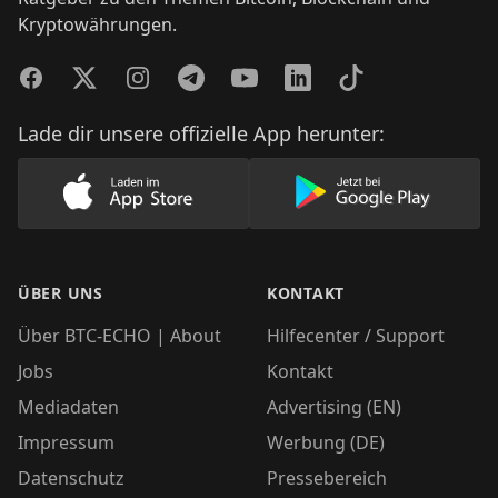
Kryptowährungen.
Facebook
Twitter
Instagram
Telegram
YouTube
LinkedIn
TikTok
Lade dir unsere offizielle App herunter:
Lade unsere App im AppStore herunter
Lade unsere App
ÜBER UNS
KONTAKT
Über BTC-ECHO | About
Hilfecenter / Support
Jobs
Kontakt
Mediadaten
Advertising (EN)
Impressum
Werbung (DE)
Datenschutz
Pressebereich