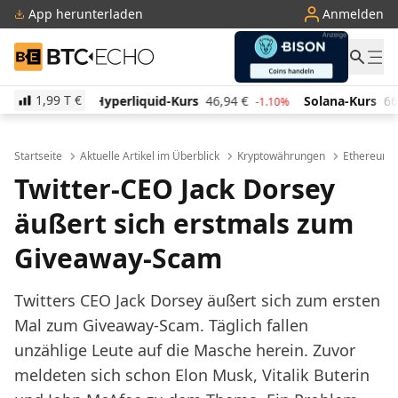
App herunterladen
Anmelden
BTC-ECHO
1,99 T
€
iquid-Kurs
46,94
€
Solana-Kurs
66,06
€
TRON-Kur
-1.10%
1.90%
Startseite
Aktuelle Artikel im Überblick
Kryptowährungen
Ethereum
Twitter-CEO Jack Dorsey
äußert sich erstmals zum
Giveaway-Scam
Twitters CEO Jack Dorsey äußert sich zum ersten
Mal zum Giveaway-Scam. Täglich fallen
unzählige Leute auf die Masche herein. Zuvor
meldeten sich schon Elon Musk, Vitalik Buterin