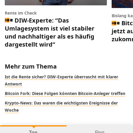
Rente im Check
Bislang k
DIW-Experte: “Das
Bit
Umlagesystem ist viel stabiler
jetzt a
und nachhaltiger als es häufig
zukom
dargestellt wird”
Mehr zum Thema
Ist die Rente sicher? DIW-Experte überrascht mit klarer
Antwort
Bitcoin Fork: Diese Folgen könnten Bitcoin-Anleger treffen
Krypto-News: Das waren die wichtigsten Ereignisse der
Woche
Top
Flop