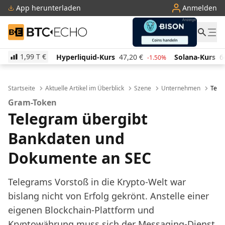
App herunterladen
Anmelden
BTC-ECHO
1,99 T
€
liquid-Kurs
47,20
€
Solana-Kurs
64,82
€
TRON-K
-1.50%
2.60%
Startseite
Aktuelle Artikel im Überblick
Szene
Unternehmen
Tele
Gram-Token
Telegram übergibt
Bankdaten und
Dokumente an SEC
Telegrams Vorstoß in die Krypto-Welt war
bislang nicht von Erfolg gekrönt. Anstelle einer
eigenen Blockchain-Plattform und
Kryptowährung muss sich der Messaging-Dienst