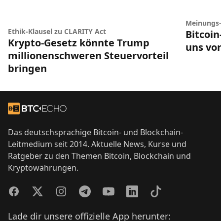
Meinungs
Ethik-Klausel zu CLARITY Act
Bitcoi
Krypto-Gesetz könnte Trump
uns vor
millionenschweren Steuervorteil
bringen
Footer
Zur Startseite
Das deutschsprachige Bitcoin- und Blockchain-
Leitmedium seit 2014. Aktuelle News, Kurse und
Ratgeber zu den Themen Bitcoin, Blockchain und
Kryptowährungen.
Facebook
Twitter
Instagram
Telegram
YouTube
LinkedIn
TikTok
Lade dir unsere offizielle App herunter: