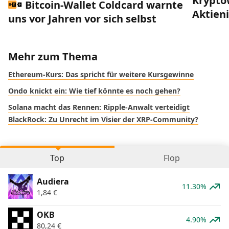
Krypto
Bitcoin-Wallet Coldcard warnte
Aktien
uns vor Jahren vor sich selbst
Mehr zum Thema
Ethereum-Kurs: Das spricht für weitere Kursgewinne
Ondo knickt ein: Wie tief könnte es noch gehen?
Solana macht das Rennen: Ripple-Anwalt verteidigt
BlackRock: Zu Unrecht im Visier der XRP-Community?
Top
Flop
Audiera
11.30%
1,84
€
OKB
4.90%
80,24
€