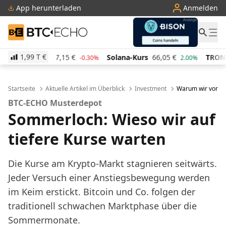
App herunterladen
Anmelden
BTC-ECHO
1,99 T
€
s
47,15
€
Solana-Kurs
66,05
€
TRON-Kurs
0,2847
-0.30%
2.00%
Startseite
Aktuelle Artikel im Überblick
Investment
Warum wir vorers
BTC-ECHO Musterdepot
Sommerloch: Wieso wir auf
tiefere Kurse warten
Die Kurse am Krypto-Markt stagnieren seitwärts.
Jeder Versuch einer Anstiegsbewegung werden
im Keim erstickt. Bitcoin und Co. folgen der
traditionell schwachen Marktphase über die
Sommermonate.