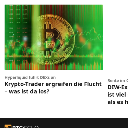
Hyperliquid führt DEXs an
Rente im 
Krypto-Trader ergreifen die Flucht
DIW-Ex
– was ist da los?
ist vie
als es 
Footer
Zur Startseite