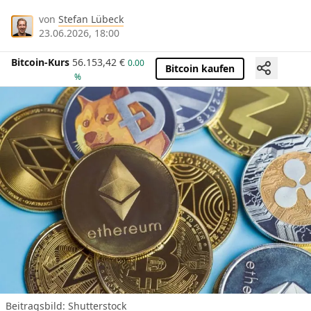
von
Stefan Lübeck
23.06.2026, 18:00
Bitcoin-Kurs
56.153,42
€
0.00
Bitcoin kaufen
%
Beitragsbild: Shutterstock