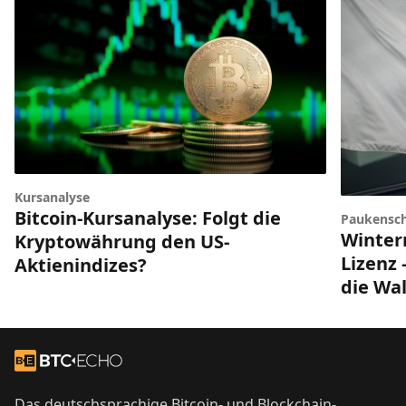
Kursanalyse
Bitcoin-Kursanalyse: Folgt die
Paukensch
Winter
Kryptowährung den US-
Lizenz 
Aktienindizes?
die Wal
Footer
Zur Startseite
Das deutschsprachige Bitcoin- und Blockchain-