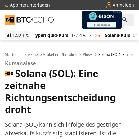
App herunterladen
Anmelden
BTC-ECHO
1,99 T
€
iquid-Kurs
47,14
€
Solana-Kurs
64,00
€
TRON-Ku
-3.20%
1.30%
Startseite
Aktuelle Artikel im Überblick
Plus+
Solana (SOL): Eine zei
Kursanalyse
Solana (SOL): Eine
zeitnahe
Richtungsentscheidung
droht
Solana (SOL) kann sich infolge des gestrigen
Abverkaufs kurzfristig stabilisieren. Ist die