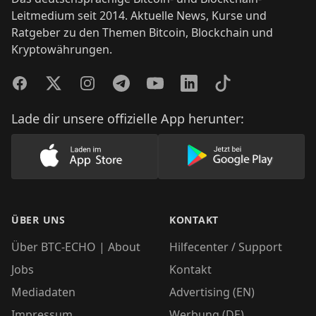
Leitmedium seit 2014. Aktuelle News, Kurse und
Ratgeber zu den Themen Bitcoin, Blockchain und
Kryptowährungen.
Facebook
Twitter
Instagram
Telegram
YouTube
LinkedIn
TikTok
Lade dir unsere offizielle App herunter:
Lade unsere App im AppStore herunter
Lade unsere App
ÜBER UNS
KONTAKT
Über BTC-ECHO | About
Hilfecenter / Support
Jobs
Kontakt
Mediadaten
Advertising (EN)
Impressum
Werbung (DE)