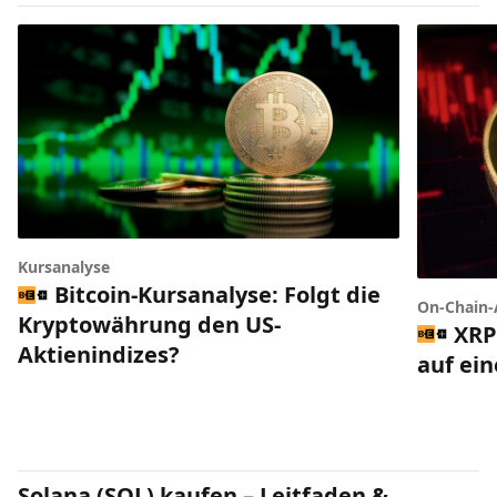
Kursanalyse
Bitcoin-Kursanalyse: Folgt die
On-Chain-
Kryptowährung den US-
XRP
Aktienindizes?
auf ei
Solana (SOL) kaufen – Leitfaden &