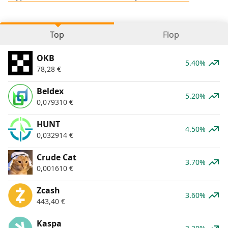
Top
Flop
OKB
5.40%
78,28
€
Beldex
5.20%
0,079310
€
HUNT
4.50%
0,032914
€
Crude Cat
3.70%
0,001610
€
Zcash
3.60%
443,40
€
Kaspa