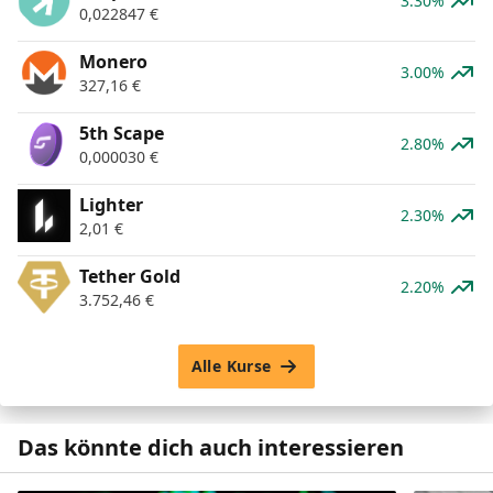
3.30%
0,022847
€
Monero
3.00%
327,16
€
5th Scape
2.80%
0,000030
€
Lighter
2.30%
2,01
€
Tether Gold
2.20%
3.752,46
€
Alle Kurse
Das könnte dich auch interessieren