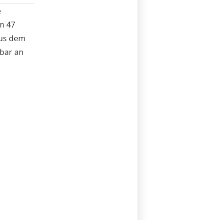
e
m 47
aus dem
lbar an
önnte der
ier