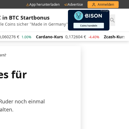
App herunterladen
Advertise
Anmelden
€ in BTC Startbonus
le Coins sicher "Made in Germany"
76
€
Cardano-Kurs
0,172604
€
Zcash-Kurs
443,09
1.00%
-4.40%
ern?
es für
 Ruder noch einmal
alten.