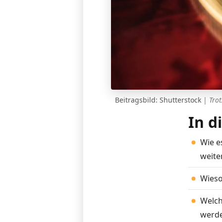
Beitragsbild:
Shutterstock
|
Trot
In d
Wie e
weite
Wieso
Welch
werd