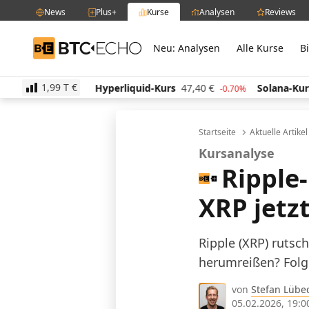
News
Plus+
Kurse
Analysen
Reviews
Neu: Analysen
Alle Kurse
B
BTC-ECHO
1,99 T
€
,25
€
Hyperliquid-Kurs
47,40
€
Solana-Kurs
63,6
0.00%
-0.70%
Startseite
Aktuelle Artike
Kursanalyse
Ripple-
XRP jetz
Ripple (XRP) rutsc
herumreißen? Folge
von
Stefan Lübe
05.02.2026, 19:0