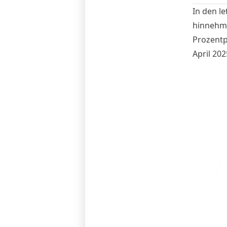
In den l
hinnehme
Prozentp
April 202
einer wi
historisc
stabilis