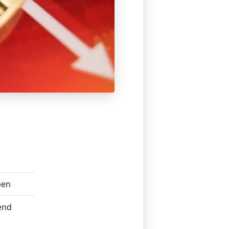
pen
end