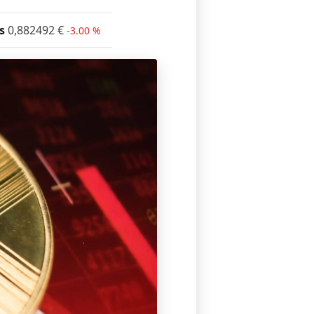
s
0,882492
€
-3.00 %