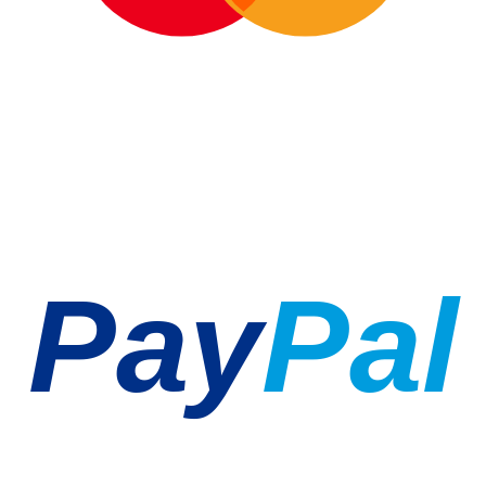
Pay
Pal