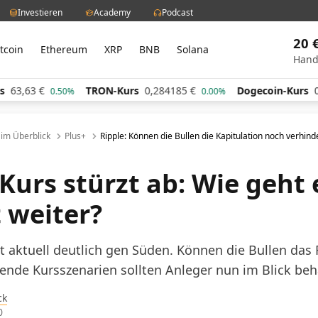
Investieren
Academy
Podcast
20 
itcoin
Ethereum
XRP
BNB
Solana
Hand
3
€
TRON-Kurs
0,284185
€
Dogecoin-Kurs
0,0602
0.50%
0.00%
l im Überblick
Plus+
Ripple: Können die Bullen die Kapitulation noch verhind
Kurs stürzt ab: Wie geht 
t weiter?
ht aktuell deutlich gen Süden. Können die Bullen das
nde Kursszenarien sollten Anleger nun im Blick beh
ck
0