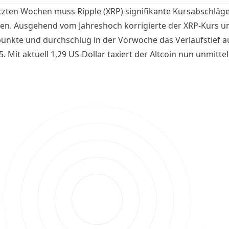
etzten Wochen muss Ripple (XRP) signifikante Kursabschläg
n. Ausgehend vom Jahreshoch korrigierte der XRP-Kurs u
unkte und durchschlug in der Vorwoche das Verlaufstief 
5. Mit aktuell 1,29 US-Dollar taxiert der Altcoin nun unmitte
chtigen charttechnischen Unterstützungszone. Hoffnung k
he Tiefststand eines Indikators bieten. Kann sich der Kurs h
ieren und eine Gegenbewegung initiieren?