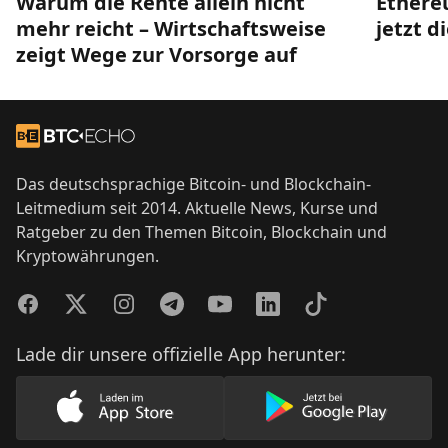
Warum die Rente allein nicht
Ethere
mehr reicht – Wirtschaftsweise
jetzt d
zeigt Wege zur Vorsorge auf
Footer
Zur Startseite
Das deutschsprachige Bitcoin- und Blockchain-
Leitmedium seit 2014. Aktuelle News, Kurse und
Ratgeber zu den Themen Bitcoin, Blockchain und
Kryptowährungen.
Facebook
Twitter
Instagram
Telegram
YouTube
LinkedIn
TikTok
Lade dir unsere offizielle App herunter:
Lade unsere App im AppStore herunter
Lade unsere App