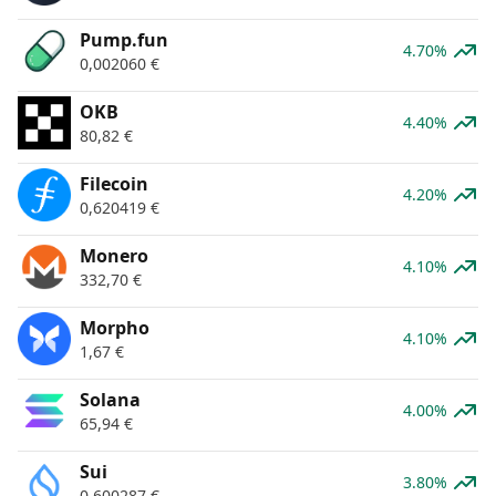
Pump.fun
4.70%
0,002060
€
OKB
4.40%
80,82
€
Filecoin
4.20%
0,620419
€
Monero
4.10%
332,70
€
Morpho
4.10%
1,67
€
Solana
4.00%
65,94
€
Sui
3.80%
0,600287
€