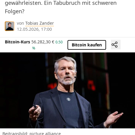
gewährleisten. Ein Tabubruch mit schweren
Folgen?
von
Tobias Zander
12.05.2026, 17:00
Bitcoin-Kurs
56.282,30
€
0.50
Bitcoin kaufen
%
Beitragsbild: picture alliance