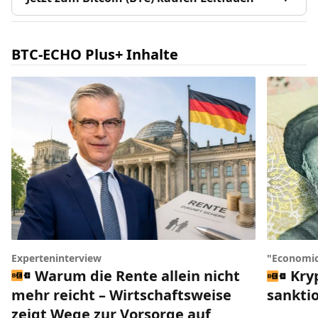
BTC-ECHO Plus+ Inhalte
Experteninterview
"Economic
Warum die Rente allein nicht
Kry
mehr reicht – Wirtschaftsweise
sankti
zeigt Wege zur Vorsorge auf