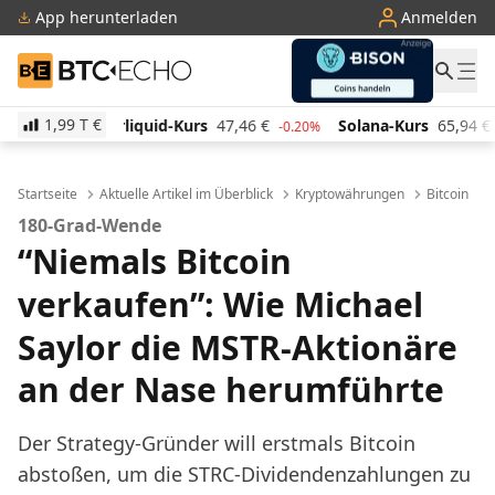
App herunterladen
Anmelden
BTC-ECHO
1,99 T
€
d-Kurs
47,46
€
Solana-Kurs
65,94
€
TRON-Kurs
0
-0.20%
4.00%
Startseite
Aktuelle Artikel im Überblick
Kryptowährungen
Bitcoin
180-Grad-Wende
“Niemals Bitcoin
verkaufen”: Wie Michael
Saylor die MSTR-Aktionäre
an der Nase herumführte
Der Strategy-Gründer will erstmals Bitcoin
abstoßen, um die STRC-Dividendenzahlungen zu