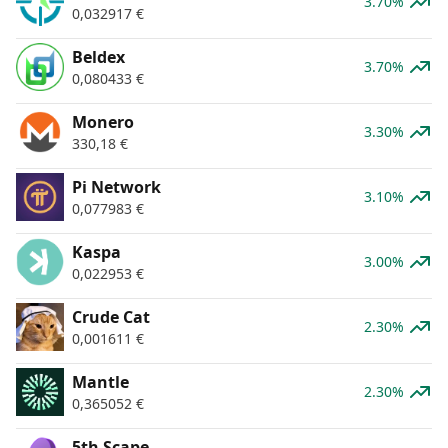
3.70%
0,032917
€
Beldex
3.70%
0,080433
€
Monero
3.30%
330,18
€
Pi Network
3.10%
0,077983
€
Kaspa
3.00%
0,022953
€
Crude Cat
2.30%
0,001611
€
Mantle
2.30%
0,365052
€
5th Scape