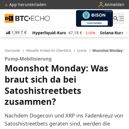
App herunterladen
Anmelden
BTC-ECHO
1,99 T
€
erliquid-Kurs
47,18
€
Solana-Kurs
64,90
€
TRON-
-3.00%
1.60%
Startseite
Aktuelle Artikel im Überblick
Szene
Moonshot Monday: Was
Pump-Mobilisierung
Moonshot Monday: Was
braut sich da bei
Satoshistreetbets
zusammen?
Nachdem Dogecoin und XRP ins Fadenkreuz von
Satoshistreetbets geraten sind, werden die