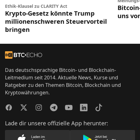
Meinungs
Ethik-Klausel zu CLARITY Act
Bitcoi
Krypto-Gesetz könnte Trump
uns vor
millionenschweren Steuervorteil
bringen
Footer
Zur Startseite
Das deutschsprachige Bitcoin- und Blockchain-
Leitmedium seit 2014. Aktuelle News, Kurse und
Ratgeber zu den Themen Bitcoin, Blockchain und
Kryptowährungen.
Facebook
Twitter
Instagram
Telegram
YouTube
LinkedIn
TikTok
Lade dir unsere offizielle App herunter: