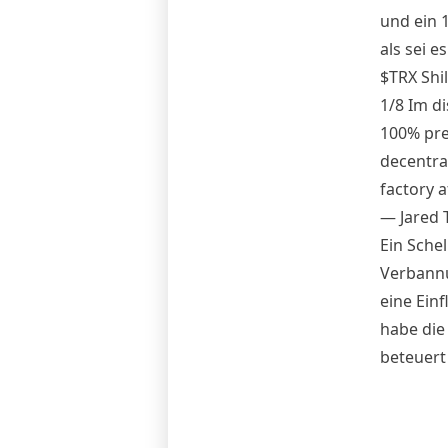
und ein 
als sei e
$TRX Shil
1/8 Im di
100% pre
decentra
factory a
— Jared 
Ein Schel
Verbannu
eine Einf
habe die
beteuert