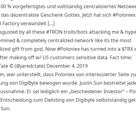
100 % vorgefertigtes und vollständig zentralisiertes Netzwe
s das dezentralste Geschenk Gottes. Jetzt hat sich #Poloniex 
l Factory verwandelt […]
sgusted by all these
#TRON
trolls/bots attacking me & hypi
mined & completely centralized network like its the most
lized gift from god. Now
#Poloniex
has turned into a
$TRX
s
fter making off w/ US customers sensitive data. Fact time:
Tate ©️ (@jaredctate)
December 4, 2019
m, wer unterstellt, dass Poloniex von interessierter Seite zu
ng von DigiByte bewogen wurde. Justin Sun bestreitet jede
lussnahme. Er sei lediglich ein „bescheidener Investor“ – Po
 Entscheidung zum Delisting von Digibyte selbstständig get
Sun.