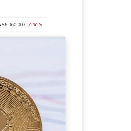
s
56.060,00
€
-0.30 %