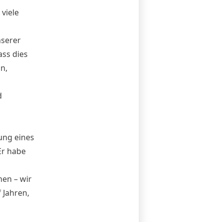
viele
nserer
ss dies
n,
d
ung eines
Er habe
en – wir
 Jahren,