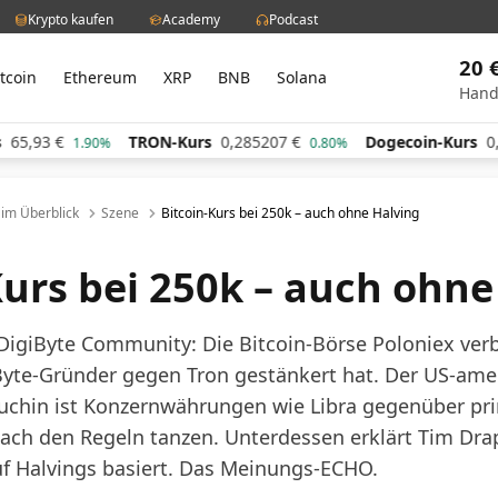
Krypto kaufen
Academy
Podcast
20 
itcoin
Ethereum
XRP
BNB
Solana
Hand
€
TRON-Kurs
0,285207
€
Dogecoin-Kurs
0,060617
1.90%
0.80%
l im Überblick
Szene
Bitcoin-Kurs bei 250k – auch ohne Halving
Kurs bei 250k – auch ohne
 DigiByte Community: Die Bitcoin-Börse Poloniex ver
yte-Gründer gegen Tron gestänkert hat. Der US-ame
chin ist Konzernwährungen wie Libra gegenüber prinz
ach den Regeln tanzen. Unterdessen erklärt Tim Drap
uf Halvings basiert. Das Meinungs-ECHO.