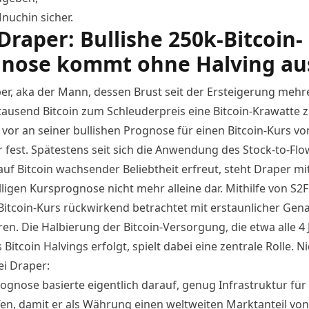
 Mnuchin
sicher
.
Draper: Bullishe 250k-Bitcoin-
nose kommt ohne Halving au
er, aka der Mann, dessen Brust seit der Ersteigerung mehr
ausend Bitcoin zum Schleuderpreis eine Bitcoin-Krawatte zie
 vor an seiner bullishen Prognose für einen
Bitcoin-Kurs
von
r fest. Spätestens seit sich die Anwendung des
Stock-to-Flo
uf Bitcoin wachsender Beliebtheit erfreut, steht Draper mi
ligen Kursprognose nicht mehr alleine dar. Mithilfe von S2F
 Bitcoin-Kurs rückwirkend betrachtet mit erstaunlicher Gena
en. Die Halbierung der Bitcoin-Versorgung, die etwa alle 4 
Bitcoin Halvings erfolgt, spielt dabei eine zentrale Rolle. Ni
ei Draper:
ognose basierte eigentlich darauf, genug Infrastruktur für 
fen, damit er als Währung einen weltweiten Marktanteil von