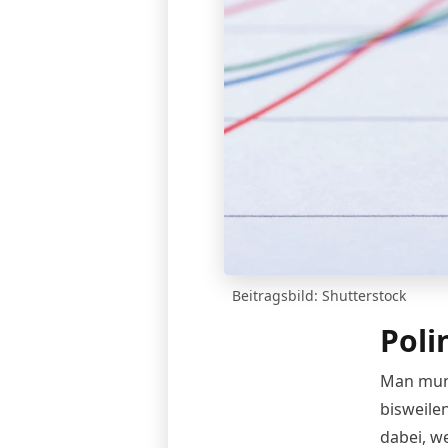
Beitragsbild: Shutterstock
Poli
Man munke
bisweile
dabei, w