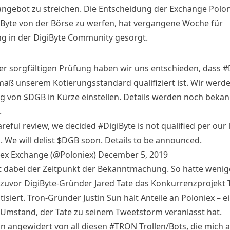
ngebot zu streichen. Die Entscheidung der Exchange Polon
iByte von der Börse zu werfen, hat vergangene Woche für
 in der DigiByte Community gesorgt.
er sorgfältigen Prüfung haben wir uns entschieden, dass #
mäß unserem Kotierungsstandard qualifiziert ist. Wir werde
g von $DGB in Kürze einstellen. Details werden noch bekan
.
careful review, we decided
#DigiByte
is not qualified per our l
 We will delist
$DGB
soon. Details to be announced.
ex Exchange (@Poloniex)
December 5, 2019
st dabei der Zeitpunkt der Bekanntmachung. So hatte wenig
zuvor DigiByte-Gründer Jared Tate das Konkurrenzprojekt 
itisiert. Tron-Gründer Justin Sun hält Anteile an Poloniex – e
 Umstand, der Tate zu seinem Tweetstorm veranlasst hat.
bin angewidert von all diesen #TRON Trollen/Bots, die mich 