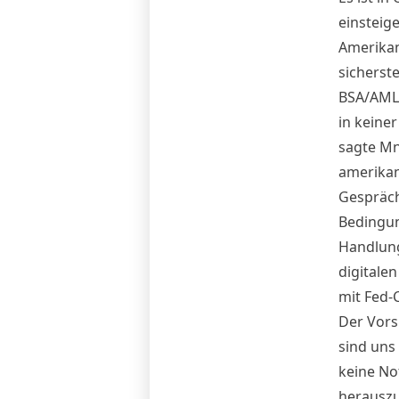
einsteig
Amerikan
sicherste
BSA/AML 
in keine
sagte Mn
amerikan
Gespräch
Bedingun
Handlung
digitale
mit Fed-
Der Vors
sind uns 
keine No
herausz