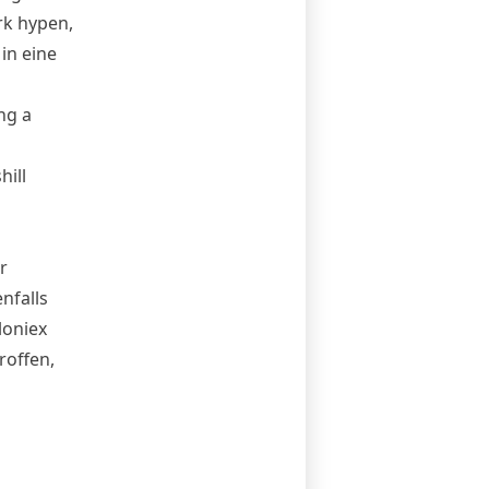
rk hypen,
in eine
ng a
hill
r
nfalls
loniex
roffen,