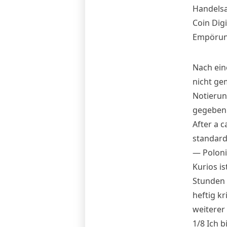
Handelsa
Coin Dig
Empörung
Nach ein
nicht ge
Notierun
gegeben
After a 
standard.
— Poloni
Kurios i
Stunden 
heftig kr
weiterer
1/8 Ich 