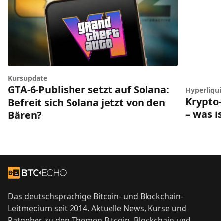
Kursupdate
GTA-6-Publisher setzt auf Solana:
Hyperliqui
Krypto-
Befreit sich Solana jetzt von den
– was i
Bären?
Footer
Zur Startseite
Das deutschsprachige Bitcoin- und Blockchain-
Leitmedium seit 2014. Aktuelle News, Kurse und
Ratgeber zu den Themen Bitcoin, Blockchain und