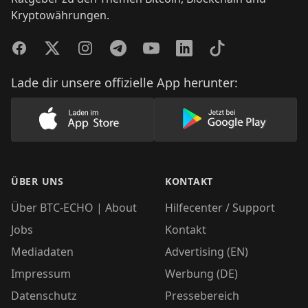
Kryptowährungen.
Facebook
Twitter
Instagram
Telegram
YouTube
LinkedIn
TikTok
Lade dir unsere offizielle App herunter:
Lade unsere App im AppStore herunter
Lade unsere App
ÜBER UNS
KONTAKT
Über BTC-ECHO | About
Hilfecenter / Support
Jobs
Kontakt
Mediadaten
Advertising (EN)
Impressum
Werbung (DE)
Datenschutz
Pressebereich