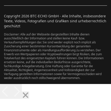
Copyright
2026
BTC-ECHO GmbH - Alle Inhalte, insbesondere
Texte, Videos, Fotografien und Grafiken sind urheberrechtlich
geschützt
Disclaimer: Alle auf der Webseite dargestellten Inhalte dienen
ausschließlich der Information und stellen keine Kauf- bzw.
Verkaufsempfehlungen dar. Sie sind weder explizit noch implizit als
Zusicherung einer bestimmten Kursentwicklung der genannten
Finanzinstrumente oder als Handlungsaufforderung zu verstehen. Der
Erwerb von Wertpapieren oder Kryptowährungen birgt Risiken, die zum
Totalverlust des eingesetzten Kapitals führen können. Die Informationen
ersetzen keine, auf die individuellen Bedürfnisse ausgerichtete,
fachkundige Anlageberatung. Eine Haftung oder Garantie für die
Aktualität, Richtigkeit, Angemessenheit und Vollständigkeit der zur
Verfügung gestellten Informationen sowie für Vermögensschäden wird
weder ausdrücklich noch stillschweigend übernommen.