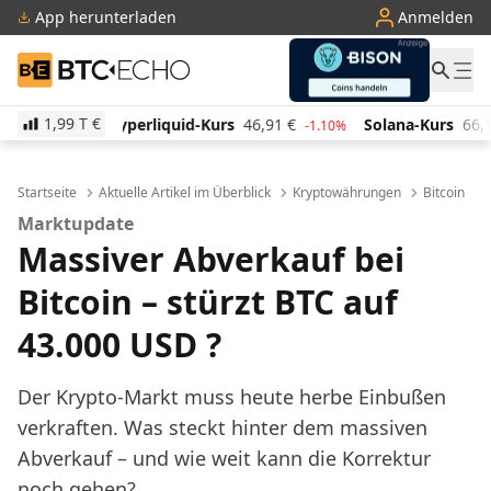
App herunterladen
Anmelden
BTC-ECHO
1,99 T
€
uid-Kurs
46,91
€
Solana-Kurs
66,13
€
TRON-Kurs
-1.10%
1.90%
Startseite
Aktuelle Artikel im Überblick
Kryptowährungen
Bitcoin
Marktupdate
Massiver Abverkauf bei
Bitcoin – stürzt BTC auf
43.000 USD ?
Der Krypto-Markt muss heute herbe Einbußen
verkraften. Was steckt hinter dem massiven
Abverkauf – und wie weit kann die Korrektur
noch gehen?