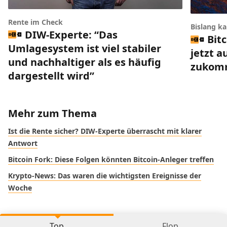
Rente im Check
Bislang k
DIW-Experte: “Das
Bit
Umlagesystem ist viel stabiler
jetzt a
und nachhaltiger als es häufig
zukom
dargestellt wird”
Mehr zum Thema
Ist die Rente sicher? DIW-Experte überrascht mit klarer
Antwort
Bitcoin Fork: Diese Folgen könnten Bitcoin-Anleger treffen
Krypto-News: Das waren die wichtigsten Ereignisse der
Woche
Top
Flop