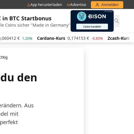
App herunterladen
Advertise
Anmelden
€ in BTC Startbonus
le Coins sicher "Made in Germany"
€
Cardano-Kurs
0,174153
€
Zcash-Kurs
440,85
€
1.20%
-0.80%
chtig
 du den
erändern. Aus
del mit
perfekt