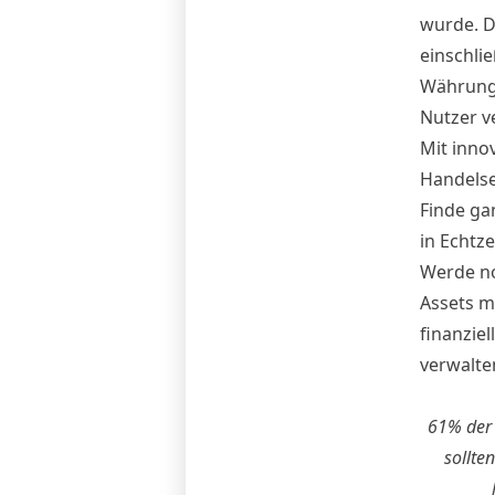
wurde. Di
einschli
Währunge
Nutzer v
Mit inno
Handelse
Finde ga
in Echtzei
Werde no
Assets mi
finanzie
verwalten
61% der 
sollte