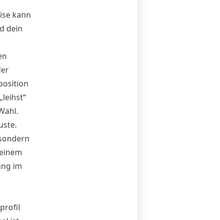
eise kann
d dein
en
der
position
„leihst“
Wahl.
uste.
 sondern
 einem
ung im
profil