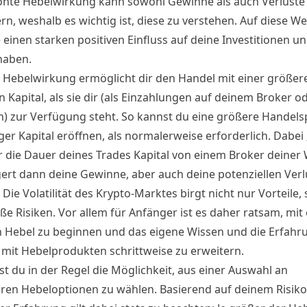
öhte Hebelwirkung kann sowohl Gewinne als auch Verluste
rn, weshalb es wichtig ist, diese zu verstehen. Auf diese W
einen starken positiven Einfluss auf deine Investitionen un
haben.
 Hebelwirkung ermöglicht dir den Handel mit einer größer
 Kapital, als sie dir (als Einzahlungen auf deinem Broker o
n) zur Verfügung steht. So kannst du eine größere Handels
er Kapital eröffnen, als normalerweise erforderlich. Dabei 
ür die Dauer deines Trades Kapital von einem Broker deiner 
gert dann deine Gewinne, aber auch deine potenziellen Verl
Die Volatilität des Krypto-Marktes birgt nicht nur Vorteile,
ße Risiken. Vor allem für Anfänger ist es daher ratsam, mit
n Hebel zu beginnen und das eigene Wissen und die Erfahr
it Hebelprodukten schrittweise zu erweitern.
st du in der Regel die Möglichkeit, aus einer Auswahl an
ren Hebeloptionen zu wählen. Basierend auf deinem Risiko