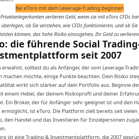
Bei eToro mit dem Leverage-Trading beginnen
Privatanlegerkonten verlieren Geld, wenn sie mit eToro CFDs han
n überlegen, ob Sie verstehen, wie CFDs funktionieren, und ob Sie 
leisten können, das hohe Risiko einzugehen, Ihr Geld zu verlieren
o: die führende Social Trading
stmentplattform seit 2007
 erwähnt, solltest du als Anfänger, der vom Leverage-Tradi
 machen möchte, einige Punkte beachten. Dein Risiko stei
tilität wirkt sich stärker auf dein Portfolio aus. Beginne d
t einem Hebel, der deinem Risikoprofil und deiner Erfahru
t. Ein Broker, der für Anfänger sehr geeignet ist und den H
ermöglicht, ist eToro. Die Plattform zielt bereits seit vielen
b, den Handel und das Investieren für Einzelpersonen zugä
en.
ro ist eine Trading-& Investmentplattform, die 2007 gegrü