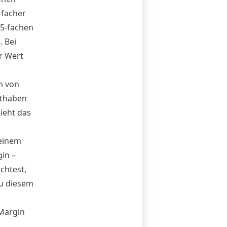
-facher
5-fachen
. Bei
r Wert
m von
uthaben
ieht das
 einem
in –
chtest,
du diesem
 Margin