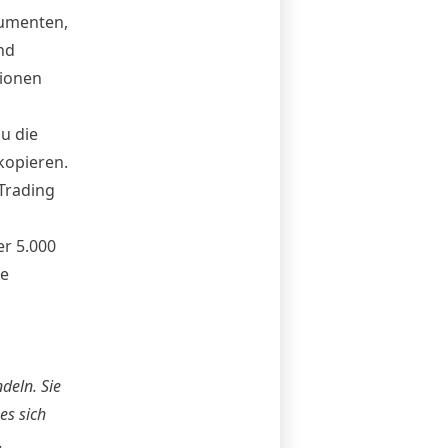
rumenten,
nd
lionen
u die
kopieren.
 Trading
r 5.000
ne
deln. Sie
es sich
.