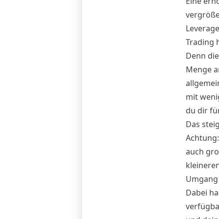
Eine erh
vergröße
Leverage 
Trading 
Denn die
Menge an
allgemei
mit wenig
du dir f
Das stei
Achtung: 
auch gro
kleinere
Umgang m
Dabei ha
verfügba