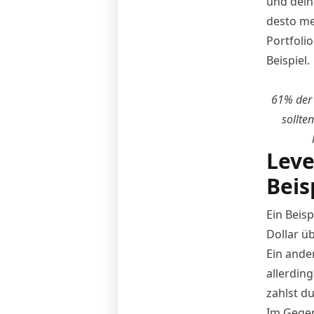
und deine
desto me
Portfoli
Beispiel.
61% der 
sollte
Leve
Beis
Ein Beis
Dollar ü
Ein ande
allerdin
zahlst d
Im Gegen