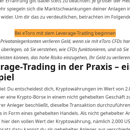
r Erfahrung gilt dabei stets zu beachten: Je größer der Hebe
hr spiegeln sich die Marktschwankungen deiner Anlagen i
o wider. Um dir das zu verdeutlichen, betrachten im Folgend
Bei eToro mit dem Leverage-Trading beginnen
Privatanlegerkonten verlieren Geld, wenn sie mit eToro CFDs han
n überlegen, ob Sie verstehen, wie CFDs funktionieren, und ob Sie 
leisten können, das hohe Risiko einzugehen, Ihr Geld zu verlieren
rage-Trading in der Praxis – e
piel
piel: Du entscheidest dich, Kryptowährungen im Wert von 2.
ber eine Krypto-Börse in einem nicht gehebelten Geschäft z
rer Anleger beschließt, dieselbe Transaktion durchzuführen
gs in Form eines gehebelten Handels. Als nicht gehebelter A
u hier den vollen Wert der Kryptowährung, nämlich 2.000 US-
satz dazu kannst du als gehebelter Anleger aus verschied