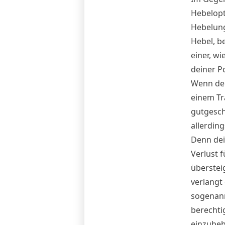
Hebelopt
Hebelung
Hebel, b
einer, w
deiner Po
Wenn dein
einem T
gutgesch
allerdin
Denn dei
Verlust 
überstei
verlangt
sogenann
berechti
einzubeh