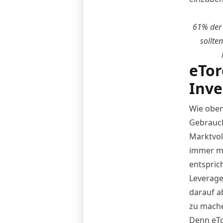
61% der 
sollte
eTor
Inve
Wie oben
Gebrauch
Marktvola
immer mi
entsprich
Leverage 
darauf a
zu mach
Denn eTo