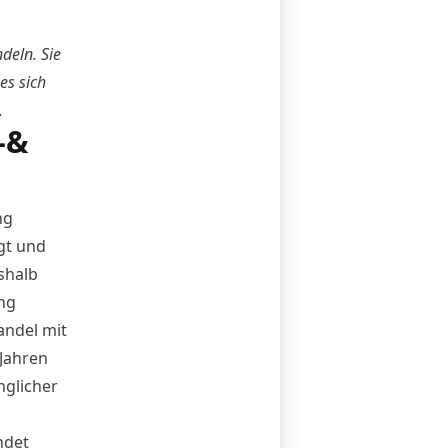
deln. Sie
es sich
.
-&
ng
gt und
eshalb
ng
andel mit
 Jahren
nglicher
ndet