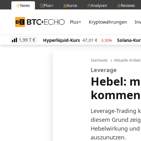
News
Plus+
Kurse
Analysen
Reviews
Plus+
Kryptowährungen
In
BTC-ECHO
1,99 T
€
3
€
Hyperliquid-Kurs
47,01
€
Solana-Kurs
63,86
€
0.20%
-3.30%
Startseite
Aktuelle Artike
Leverage
Hebel: m
kommend
Leverage-Trading k
diesem Grund zeig
Hebelwirkung und 
auszunutzen.