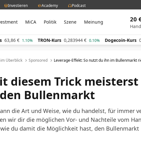
Investieren
Academy
Podcast
20 
vestment
MiCA
Politik
Szene
Meinung
Hand
TRON-Kurs
0,283944
€
Dogecoin-Kurs
0,060412
1.10%
0.10%
l im Überblick
Sponsored
Leverage-Effekt: So nutzt du ihn im Bullenmarkt ri
it diesem Trick meisterst
en Bullenmarkt
ann die Art und Weise, wie du handelst, für immer v
en wir dir die möglichen Vor- und Nachteile vom Han
wie du damit die Möglichkeit hast, den Bullenmarkt 