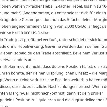
ionen wählen (1-facher Hebel, 2-facher Hebel, bis hin zu 10
 und mehr). Angenommen, du entscheidest dich für einen 
eträgt deine Gesamtposition nun das 5-fache deiner Margin
ie oben angenommenen Margin von 2.000 US-Dollar liegt de
sition bei 10.000 US-Dollar.
 Trade jetzt profitabel verläuft, unterscheidet er sich kau
rade ohne Hebelwirkung. Gewinne werden dann deinem G
rieben, sobald du den Trade abschließt. Bei einem Verlust s
gs etwas anders aus.
n Broker möchte nicht, dass du eine Position hältst, die zu
führen könnte, der deinen ursprünglichen Einsatz – die Marg
gt. Wenn du eine verlustreiche Position weiterhin halten mö
 dieser, dass du zusätzliche Nachzahlungen leistest. Wenn 
ten Margin-Call nicht nachkommst, dann ist dein Broker
gt, deine Position zu liquidieren und die zugrundeliegende
alten.