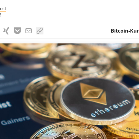
ost
6
Bitcoin-Kur