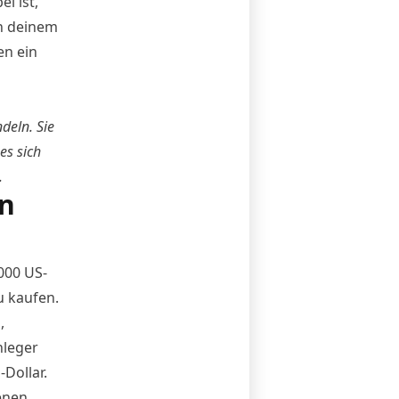
l ist,
n deinem
en ein
deln. Sie
es sich
.
in
000 US-
u kaufen.
,
nleger
Dollar.
enen