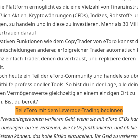
e Plattform ermöglicht es dir, eine Vielzahl von Finanzinst
eßlich Aktien, Kryptowährungen (CFDs), Indizes, Rohstoffe u
n, zu handeln und in diese zu investieren. Mehr als 30 Mil
ertrauen darauf.
vativen Funktionen wie dem CopyTrader von eToro kannst d
ntscheidungen anderer, erfolgreicher Trader automatisch 
nz einfach Trader, denen du vertraust, und repliziere deren
t.
ch heute ein Teil der eToro-Community und handele so übe
thilfe professioneller Tools. So bist du in der Lage, alle dei
llen Vermögenswerte gleichzeitig an einem einzigen Ort zu
. Bist du bereit?
Bei eToro mit dem Leverage-Trading beginnen
Privatanlegerkonten verlieren Geld, wenn sie mit eToro CFDs han
n überlegen, ob Sie verstehen, wie CFDs funktionieren, und ob Sie 
leisten können, das hohe Risiko einzugehen, Ihr Geld zu verlieren