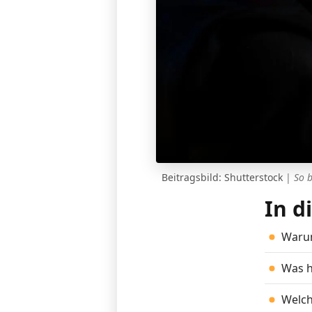
Beitragsbild: Shutterstock
|
So 
In d
Warum
Was h
Welch