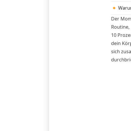
Warum
Der Mome
Routine, 
10 Prozen
dein Kör
sich zus
durchbric
diesen M
Krypto-C
immer vor