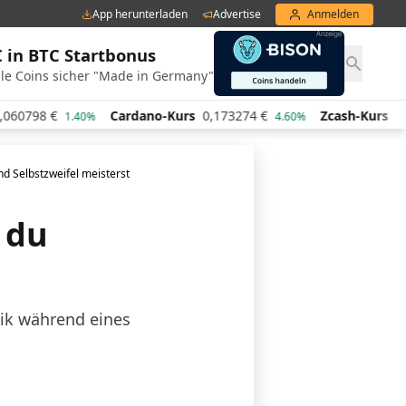
App herunterladen
Advertise
Anmelden
€ in BTC Startbonus
le Coins sicher "Made in Germany"
060798
€
Cardano-Kurs
0,173274
€
Zcash-Kurs
44
1.40%
4.60%
nd Selbstzweifel meisterst
 du
anik während eines