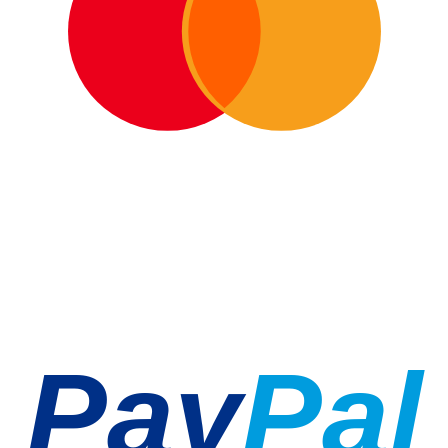
Pay
Pal