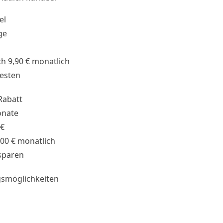
el
ge
h 9,90 € monatlich
testen
Rabatt
onate
 €
,00 € monatlich
sparen
smöglichkeiten