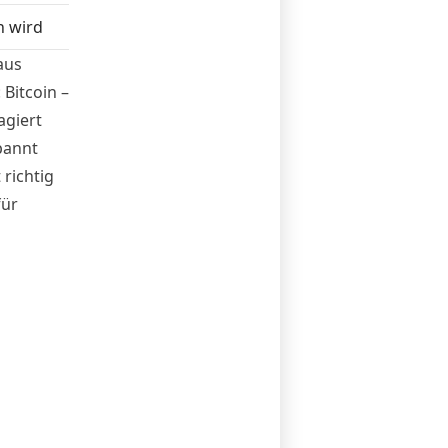
h wird
aus
 Bitcoin –
agiert
pannt
richtig
für
m eines
auf