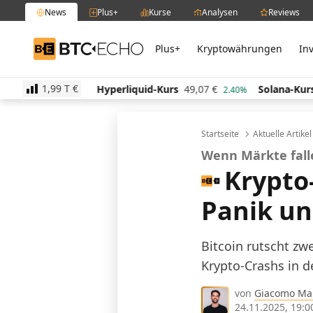
News
Plus+
Kurse
Analysen
Reviews
Plus+
Kryptowährungen
In
BTC-ECHO
1,99 T
€
s
513,76
€
Hyperliquid-Kurs
49,07
€
Solana-Kurs
-0.10%
2.40%
Startseite
Aktuelle Artike
Wenn Märkte fall
Krypto
Panik un
Bitcoin rutscht zw
Krypto-Crashs in 
von
Giacomo Ma
24.11.2025, 19:0