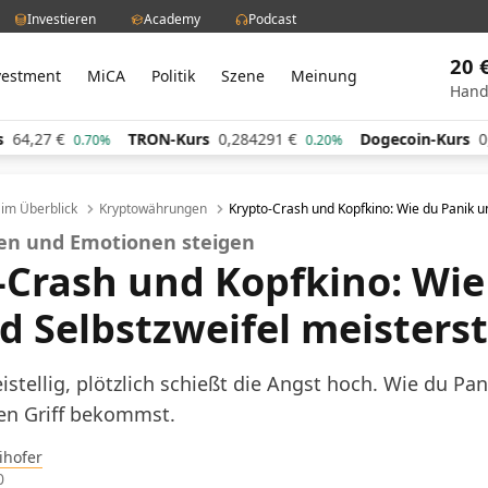
Investieren
Academy
Podcast
20 
vestment
MiCA
Politik
Szene
Meinung
Hand
64,27
€
TRON-Kurs
0,284291
€
Dogecoin-Kurs
0,
0.70%
0.20%
l im Überblick
Kryptowährungen
Krypto-Crash und Kopfkino: Wie du Panik u
en und Emotionen steigen
-Crash und Kopfkino: Wie
d Selbstzweifel meisterst
eistellig, plötzlich schießt die Angst hoch. Wie du P
den Griff bekommst.
ihofer
0