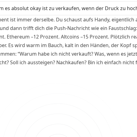
 es absolut okay ist zu verkaufen, wenn der Druck zu hoc
nt ist immer derselbe. Du schaust aufs Handy, eigentlich 
und dann trifft dich die Push-Nachricht wie ein Faustschlag:
t. Ethereum –12 Prozent. Altcoins –15 Prozent. Plötzlich re
per. Es wird warm im Bauch, kalt in den Händen, der Kopf s
ammen: “Warum habe ich nicht verkauft? Was, wenn es jetzt 
ht? Soll ich aussteigen? Nachkaufen? Bin ich einfach nicht 
arkt gemacht?” Willkommen im psychologischen Epizentru
rashs. Wie man damit mental umgeht und warum man dar
bereitet sein sollte.