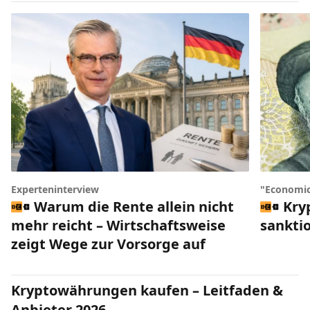
Experteninterview
"Economic
Warum die Rente allein nicht
Kry
mehr reicht – Wirtschaftsweise
sankti
zeigt Wege zur Vorsorge auf
Kryptowährungen kaufen – Leitfaden &
Anbieter 2026