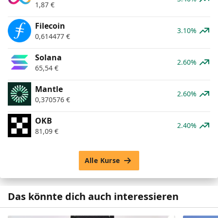
1,87
€
Filecoin
3.10%
0,614477
€
Solana
2.60%
65,54
€
Mantle
2.60%
0,370576
€
OKB
2.40%
81,09
€
Alle Kurse
Das könnte dich auch interessieren