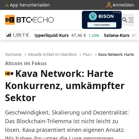
App herunterladen
Anmelden
BTC-ECHO
1,99 T
€
liquid-Kurs
47,46
€
Solana-Kurs
65,54
€
TRON-Ku
1.20%
2.60%
Startseite
Aktuelle Artikel im Überblick
Plus+
Kava Network: Harte K
Altcoin im Fokus
Kava Network: Harte
Konkurrenz, umkämpfter
Sektor
Geschwindigkeit, Skalierung und Dezentralität:
Das Blockchain-Trilemma ist nicht leicht zu
lösen. Kava präsentiert einen eigenen Ansatz.
Wir haben ihn unter die Lupe genommen.