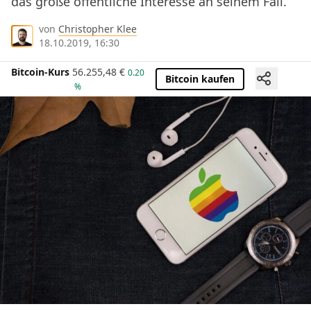
das große öffentliche Interesse an seinem Fall.
von
Christopher Klee
18.10.2019, 16:30
Bitcoin-Kurs
56.255,48
€
0.20
Bitcoin kaufen
%