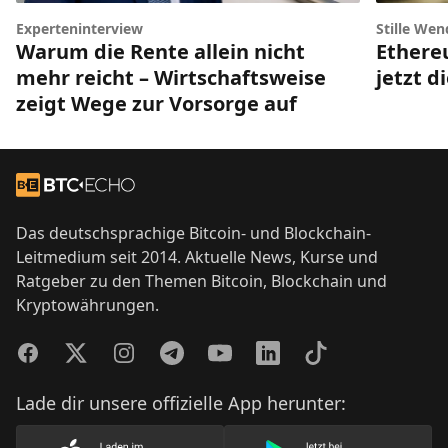
Experteninterview
Stille Wen
Warum die Rente allein nicht
Ethere
mehr reicht – Wirtschaftsweise
jetzt d
zeigt Wege zur Vorsorge auf
Footer
Zur Startseite
Das deutschsprachige Bitcoin- und Blockchain-
Leitmedium seit 2014. Aktuelle News, Kurse und
Ratgeber zu den Themen Bitcoin, Blockchain und
Kryptowährungen.
Facebook
Twitter
Instagram
Telegram
YouTube
LinkedIn
TikTok
Lade dir unsere offizielle App herunter: