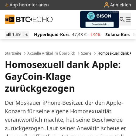
App herunterladen
Anmelden
BTC-ECHO
1,99 T
€
rliquid-Kurs
47,43
€
Solana-Kurs
66,06
€
TRON-K
-1.90%
3.60%
Startseite
Aktuelle Artikel im Überblick
Szene
Homosexuell dank App
Homosexuell dank Apple:
GayCoin-Klage
zurückgezogen
Der Moskauer iPhone-Besitzer, der den Apple-
Konzern für seine eigene Homosexualtiät
verantwortlich machte, hat seine Beschwerde
zurückgezogen. Laut seiner Anwältin scheue er