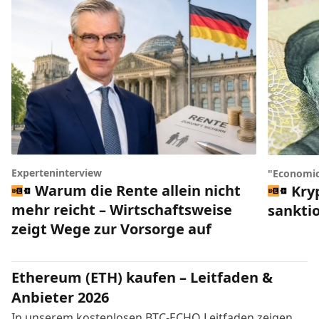
Experteninterview
"Economic
Warum die Rente allein nicht
Kry
mehr reicht – Wirtschaftsweise
sankti
zeigt Wege zur Vorsorge auf
Ethereum (ETH) kaufen – Leitfaden &
Anbieter 2026
In unserem kostenlosen BTC-ECHO Leitfaden zeigen