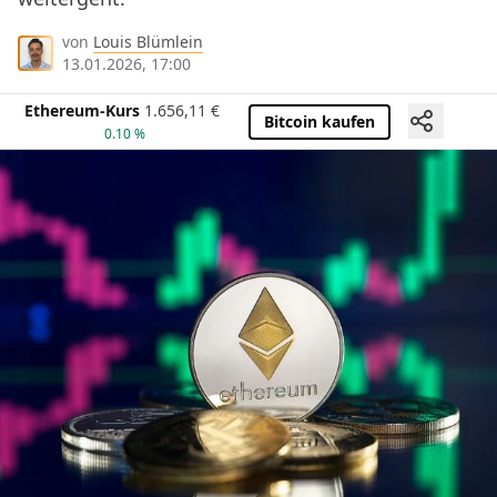
von
Louis Blümlein
13.01.2026, 17:00
Ethereum-Kurs
1.656,11
€
Bitcoin kaufen
0.10 %