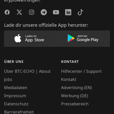
Facebook
Twitter
Instagram
Telegram
YouTube
LinkedIn
TikTok
Lade dir unsere offizielle App herunter:
Lade unsere App im AppStore herunter
Lade unsere App
ÜBER UNS
KONTAKT
Über BTC-ECHO | About
Hilfecenter / Support
Jobs
Kontakt
Mediadaten
Advertising (EN)
Impressum
Werbung (DE)
Datenschutz
Pressebereich
Barrierefreiheit