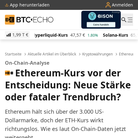
App herunterladen
Anmelden
BTC-ECHO
1,99 T
€
iquid-Kurs
47,57
€
Solana-Kurs
65,57
€
TRON-Kur
1.80%
3.10%
Startseite
Aktuelle Artikel im Überblick
Kryptowährungen
Ethereum
On-Chain-Analyse
Ethereum-Kurs vor der
Entscheidung: Neue Stärke
oder fataler Trendbruch?
Ethereum hält sich über der 3.000 US-
Dollarmarke, doch der ETH-Kurs wirkt
richtungslos. Wie es laut On-Chain-Daten jetzt
weitergeht.