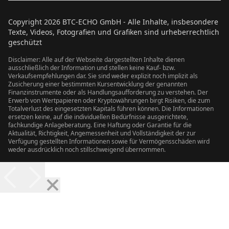
Copyright
2026
BTC-ECHO GmbH - Alle Inhalte, insbesondere
Texte, Videos, Fotografien und Grafiken sind urheberrechtlich
geschützt
Disclaimer: Alle auf der Webseite dargestellten Inhalte dienen
ausschließlich der Information und stellen keine Kauf- bzw.
Verkaufsempfehlungen dar. Sie sind weder explizit noch implizit als
Zusicherung einer bestimmten Kursentwicklung der genannten
Finanzinstrumente oder als Handlungsaufforderung zu verstehen. Der
Erwerb von Wertpapieren oder Kryptowährungen birgt Risiken, die zum
Totalverlust des eingesetzten Kapitals führen können. Die Informationen
ersetzen keine, auf die individuellen Bedürfnisse ausgerichtete,
fachkundige Anlageberatung. Eine Haftung oder Garantie für die
Aktualität, Richtigkeit, Angemessenheit und Vollständigkeit der zur
Verfügung gestellten Informationen sowie für Vermögensschäden wird
weder ausdrücklich noch stillschweigend übernommen.