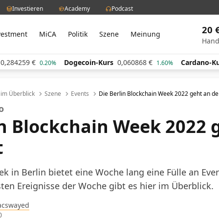
Investieren
Academy
Podcast
20 
vestment
MiCA
Politik
Szene
Meinung
Hand
4259
€
Dogecoin-Kurs
0,060868
€
Cardano-Kurs
0
0.20%
1.60%
l im Überblick
Szene
Events
Die Berlin Blockchain Week 2022 geht an de
to
in Blockchain Week 2022 
t
k in Berlin bietet eine Woche lang eine Fülle an Ev
ten Ereignisse der Woche gibt es hier im Überblick.
acswayed
0