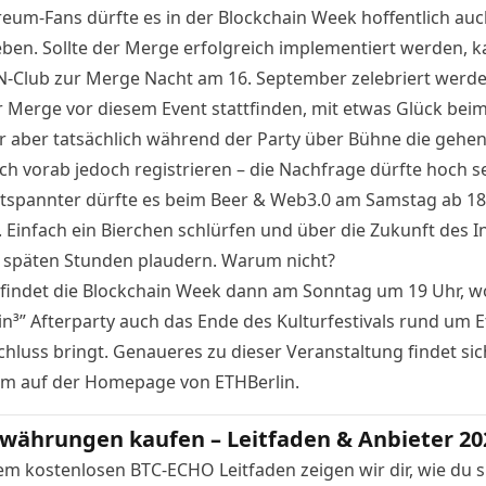
reum-Fans dürfte es in der Blockchain Week hoffentlich au
eben. Sollte der Merge erfolgreich implementiert werden, k
N-Club zur
Merge Nacht
am 16. September zelebriert werde
er Merge vor diesem Event stattfinden, mit etwas Glück bei
r aber tatsächlich während der Party über Bühne die gehen
ich vorab jedoch registrieren – die Nachfrage dürfte hoch se
tspannter dürfte es beim
Beer & Web3.0
am Samstag ab 18
 Einfach ein Bierchen schlürfen und über die Zukunft des I
ie späten Stunden plaudern. Warum nicht?
 findet die Blockchain Week dann am Sonntag um 19 Uhr, w
in³” Afterparty auch das Ende des Kulturfestivals rund um
hluss bringt. Genaueres zu dieser Veranstaltung findet sic
m auf der
Homepage von ETHBerlin
.
währungen kaufen – Leitfaden & Anbieter 20
em kostenlosen BTC-ECHO Leitfaden zeigen wir dir, wie du s