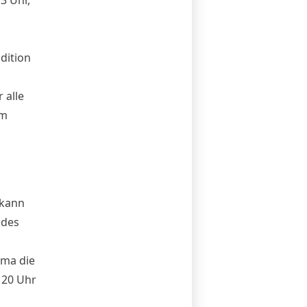
dition
 alle
am
 kann
 des
ema die
 20 Uhr