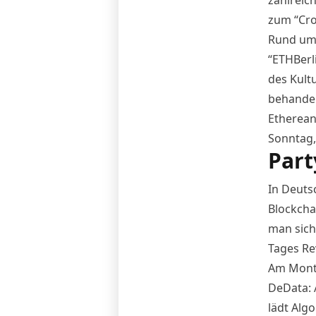
zum “
Cro
Rund um 
“
ETHBerl
des Kult
behandel
Etherean
Sonntag,
Part
In Deuts
Blockcha
man sich
Tages Re
Am Monta
DeData: 
lädt Alg