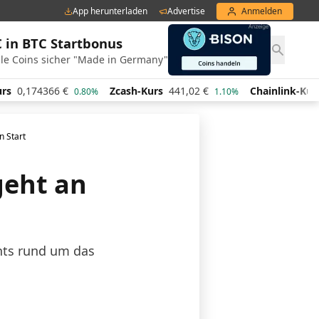
App herunterladen
Advertise
Anmelden
€ in BTC Startbonus
le Coins sicher "Made in Germany"
,174366
€
Zcash-Kurs
441,02
€
Chainlink-Kurs
7,1
0.80%
1.10%
n Start
geht an
ents rund um das