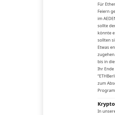
Für Ethe
Feiern g
im AEDE
sollte d
könnte e
sollten s
Etwas en
zugehen.
bis in d
Ihr Ende
“ETHBerl
zum Absc
Program
Krypto
In unser