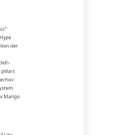
zz
”
 Hype
iten der
eFi-
pillars
lechov
system
 x Mango
3 Uhr,