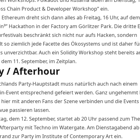
ss Chain Product & Developer Workshop
” ein.
Ethereum dreht sich dann alles ab Freitag, 16 Uhr, auf dem
in³
” Hackathon in der Factory am Görlitzer Park. Die dritte E
urfestivals beschränkt sich nicht nur aufs Hacken, sondern
t so ziemlich jede Facette des Ökosystems und ist daher für
s unverzichtbar. Auch ein Solidity Workshop steht bereits 
 dem 11. September, im Zeitplan.
y / Afterhour
chlands Party-Hauptstadt muss natürlich auch nach einem
in-Event entsprechend gefeiert werden. Ganz ungehemmt
 hier mit anderen Fans der Szene verbinden und die Events
vue passieren lassen.
g, dem 12. September, startet ab 20 Uhr passend zum Th
Afterparty
mit Techno im Watergate. Am Dienstagabend ab
orand zur
Party
im Institute of Contemporary Art ein.