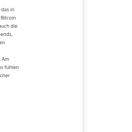
 das in
n
Bitcoin
auch die
bends,
len
. Am
s fühlen
icher