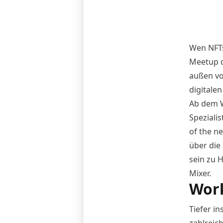
Wen NFTs
Meetup d
außen vo
digitalen
Ab dem W
Spezialis
of the ne
über die
sein zu 
Mixer
.
Wor
Tiefer i
zahlreic