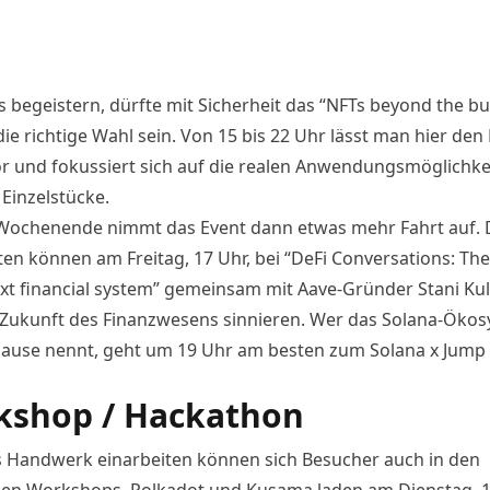
 begeistern, dürfte mit Sicherheit das “
NFTs beyond the bu
ie richtige Wahl sein. Von 15 bis 22 Uhr lässt man hier den
r und fokussiert sich auf die realen Anwendungsmöglichke
 Einzelstücke.
ochenende nimmt das Event dann etwas mehr Fahrt auf. D
ten können am Freitag, 17 Uhr, bei “
DeFi Conversations: The 
xt financial system
” gemeinsam mit Aave-Gründer Stani Ku
 Zukunft des Finanzwesens sinnieren. Wer das Solana-Öko
Hause nennt, geht um 19 Uhr am besten zum
Solana x Jump
kshop / Hackathon
ns Handwerk einarbeiten können sich Besucher auch in den
hen Workshops. Polkadot und Kusama laden am Dienstag, 1