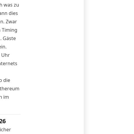
ch was zu
ann dies
n. Zwar
m
Timing
. Gäste
in.
 Uhr
nternets
o die
 Ethereum
h im
26
icher