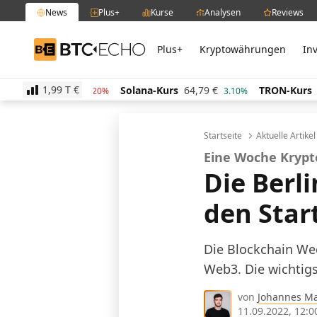
News
Plus+
Kurse
Analysen
Reviews
Plus+
Kryptowährungen
In
BTC-ECHO
1,99 T
€
rs
47,06
€
Solana-Kurs
64,79
€
TRON-Kurs
0,28
-2.20%
3.10%
Startseite
Aktuelle Artike
Eine Woche Kryp
Die Berl
den Star
Die Blockchain Wee
Web3. Die wichtigs
von
Johannes M
11.09.2022, 12:0