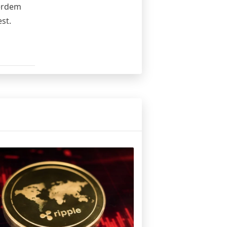
ßerdem
st.