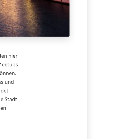
den hier
 Meetups
können.
ns und
ndet
ie Stadt
ten