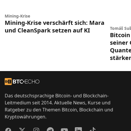
Mining-Krise
Mining-Krise verschärft sich: Mara
Tomáš Suš
und CleanSpark setzen auf KI
Bitcoin
seiner
Quant
stärke
Footer
Zur Startseite
Das deutschsprachige Bitcoin- und Blockchain-
Leitmedium seit 2014. Aktuelle News, Kurse und
Ratgeber zu den Themen Bitcoin, Blockchain und
Kryptowährungen.
Facebook
Twitter
Instagram
Telegram
YouTube
LinkedIn
TikTok