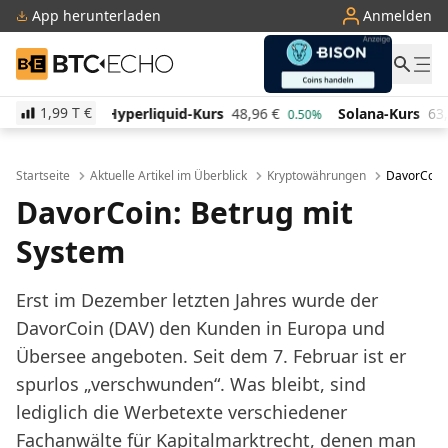
App herunterladen
Anmelden
BTC-ECHO
1,99 T
€
liquid-Kurs
48,96
€
Solana-Kurs
63,89
€
TRON-K
0.50%
-0.90%
Startseite
Aktuelle Artikel im Überblick
Kryptowährungen
DavorCoin:
DavorCoin: Betrug mit
System
Erst im Dezember letzten Jahres wurde der
DavorCoin (DAV) den Kunden in Europa und
Übersee angeboten. Seit dem 7. Februar ist er
spurlos „verschwunden“. Was bleibt, sind
lediglich die
Werbetexte
verschiedener
Fachanwälte für Kapitalmarktrecht, denen man