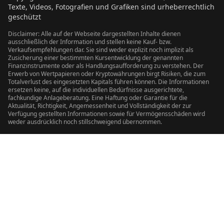
Texte, Videos, Fotografien und Grafiken sind urheberrechtlich
geschützt
Disclaimer: Alle auf der Webseite dargestellten Inhalte dienen
ausschließlich der Information und stellen keine Kauf- bzw.
Verkaufsempfehlungen dar. Sie sind weder explizit noch implizit als
Zusicherung einer bestimmten Kursentwicklung der genannten
Finanzinstrumente oder als Handlungsaufforderung zu verstehen. Der
Erwerb von Wertpapieren oder Kryptowährungen birgt Risiken, die zum
Totalverlust des eingesetzten Kapitals führen können. Die Informationen
ersetzen keine, auf die individuellen Bedürfnisse ausgerichtete,
fachkundige Anlageberatung. Eine Haftung oder Garantie für die
Aktualität, Richtigkeit, Angemessenheit und Vollständigkeit der zur
Verfügung gestellten Informationen sowie für Vermögensschäden wird
weder ausdrücklich noch stillschweigend übernommen.