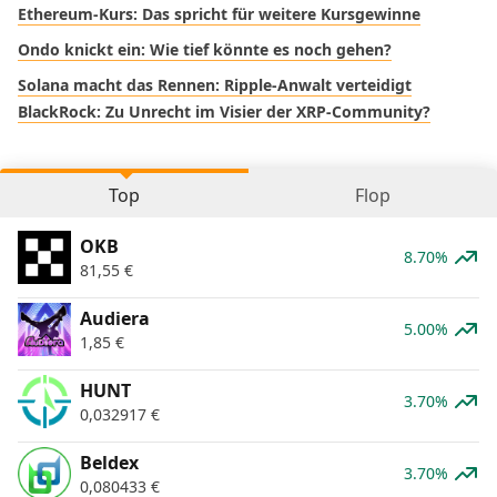
Ethereum-Kurs: Das spricht für weitere Kursgewinne
Ondo knickt ein: Wie tief könnte es noch gehen?
Solana macht das Rennen: Ripple-Anwalt verteidigt
BlackRock: Zu Unrecht im Visier der XRP-Community?
Top
Flop
OKB
8.70%
81,55
€
Audiera
5.00%
1,85
€
HUNT
3.70%
0,032917
€
Beldex
3.70%
0,080433
€