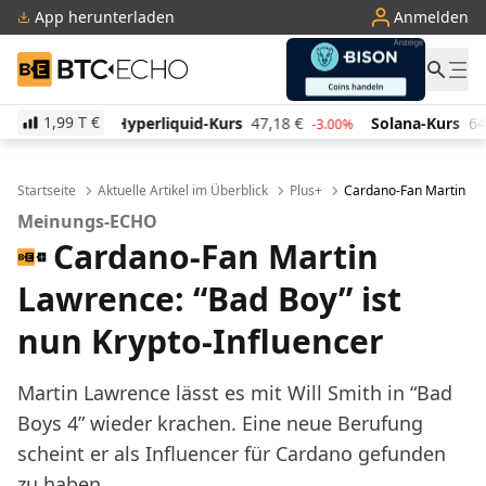
App herunterladen
Anmelden
BTC-ECHO
1,99 T
€
quid-Kurs
47,18
€
Solana-Kurs
64,90
€
TRON-Kur
-3.00%
1.60%
Startseite
Aktuelle Artikel im Überblick
Plus+
Cardano-Fan Martin Law
Meinungs-ECHO
Cardano-Fan Martin
Lawrence: “Bad Boy” ist
nun Krypto-Influencer
Martin Lawrence lässt es mit Will Smith in “Bad
Boys 4” wieder krachen. Eine neue Berufung
scheint er als Influencer für Cardano gefunden
zu haben.