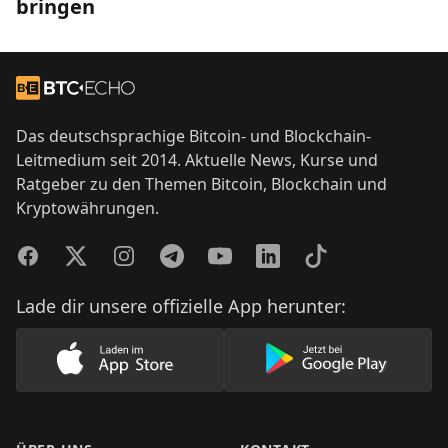
bringen
Footer
Zur Startseite
Das deutschsprachige Bitcoin- und Blockchain-
Leitmedium seit 2014. Aktuelle News, Kurse und
Ratgeber zu den Themen Bitcoin, Blockchain und
Kryptowährungen.
Facebook
Twitter
Instagram
Telegram
YouTube
LinkedIn
TikTok
Lade dir unsere offizielle App herunter:
Lade unsere App im AppStore herunter
Lade unsere App