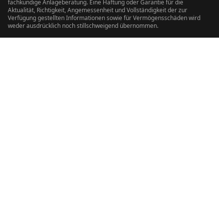
fachkundige Anlageberatung. Eine Haftung oder Garantie für die
Aktualität, Richtigkeit, Angemessenheit und Vollständigkeit der zur
Verfügung gestellten Informationen sowie für Vermögensschäden wird
weder ausdrücklich noch stillschweigend übernommen.