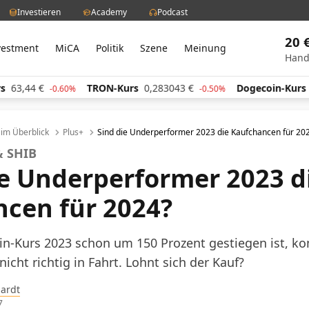
Investieren
Academy
Podcast
20 
vestment
MiCA
Politik
Szene
Meinung
Hand
,44
€
TRON-Kurs
0,283043
€
Dogecoin-Kurs
0,0
-0.60%
-0.50%
l im Überblick
Plus+
Sind die Underperformer 2023 die Kaufchancen für 20
& SHIB
ie Underperformer 2023 d
cen für 2024?
in-Kurs 2023 schon um 150 Prozent gestiegen ist, k
icht richtig in Fahrt. Lohnt sich der Kauf?
hardt
7