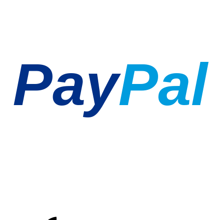
Pay
Pal