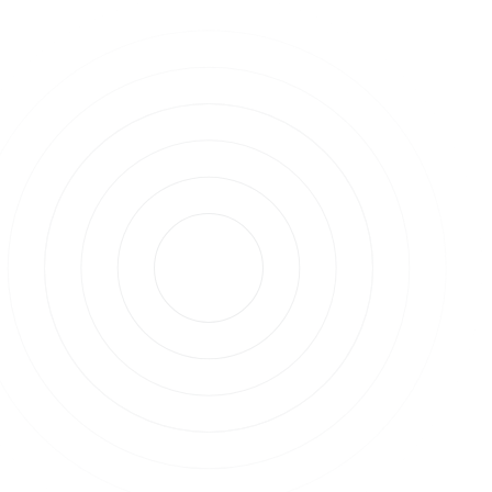
hschnittlich entwickelt. Hier könnte es für 2024 noch viel 
ke Kursgewinne geben.