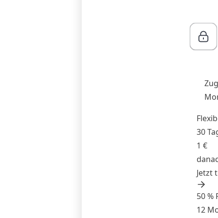
Zug
Mon
Flexib
30 Ta
1 €
danac
Jetzt 
50 % 
12 M