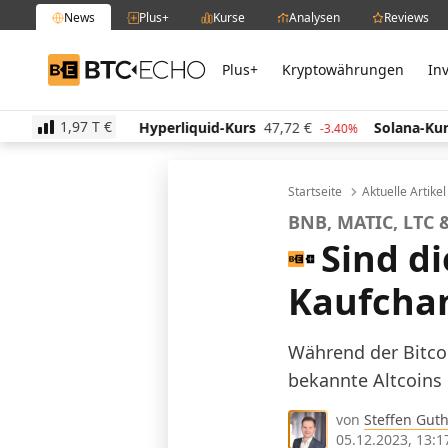
News
Plus+
Kurse
Analysen
Reviews
Plus+
Kryptowährungen
In
BTC-ECHO
1,97 T
€
13,50
€
Hyperliquid-Kurs
47,72
€
Solana-Kurs
63
-0.60%
-3.40%
Startseite
Aktuelle Artike
BNB, MATIC, LTC 
Sind d
Kaufchan
Während der Bitco
bekannte Altcoins n
von
Steffen Gut
05.12.2023, 13:1