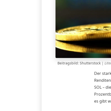
Beitragsbild: Shutterstock
|
Lite
Der star
Renditen
SOL – di
Prozentbe
es gibt 
Coins ha