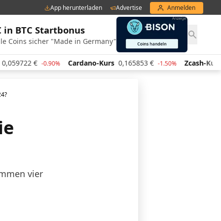
App herunterladen
Advertise
Anmelden
€ in BTC Startbonus
le Coins sicher "Made in Germany"
59722
€
Cardano-Kurs
0,165853
€
Zcash-Kurs
425
-0.90%
-1.50%
24?
ie
ommen vier