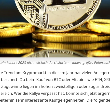
coin konnte 2023 nicht wirklich durchstarten – lauert großes Potenzial?
ke Trend am Kryptomarkt in diesem Jahr hat vielen Anlegern
 beschert. Ob beim Kauf von BTC oder Altcoins wie ETH, XR
e Zugewinne liegen im hohen zweistelligen oder sogar dreis
reich. Wer die Rallye verpasst hat, könnte sich jetzt ärger
weiterhin sehr interessante Kaufgelegenheiten. Die folgend
ben sich 2023 im Vergleich zum Gesamtmarkt stark