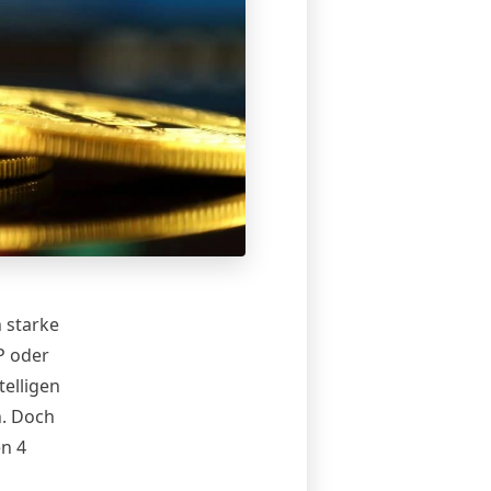
 starke
P oder
telligen
n. Doch
en 4