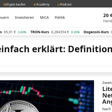
Krypto kaufen
Academy
Podcast
20 
euern
Investieren
MiCA
Politik
Hand
TRON-Kurs
0,284354
€
Dogecoin-Kurs
0,061483
€
60%
0.20%
2.
einfach erklärt: Definitio
Zweit
Lit
Ne
Ang
Nach 