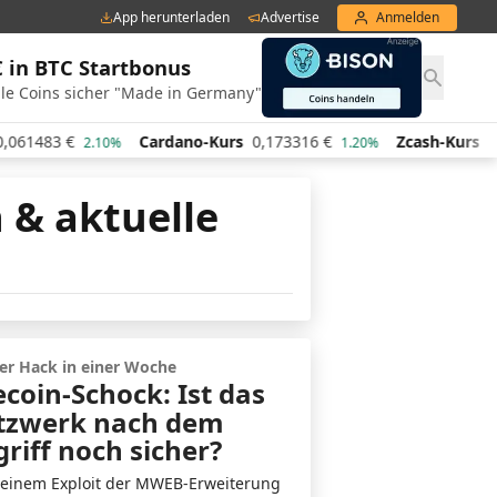
App herunterladen
Advertise
Anmelden
€ in BTC Startbonus
le Coins sicher "Made in Germany"
Cardano-Kurs
0,173316
€
Zcash-Kurs
438,44
€
10%
1.20%
-0.70
n & aktuelle
er Hack in einer Woche
ecoin-Schock: Ist das
tzwerk nach dem
riff noch sicher?
einem Exploit der MWEB-Erweiterung