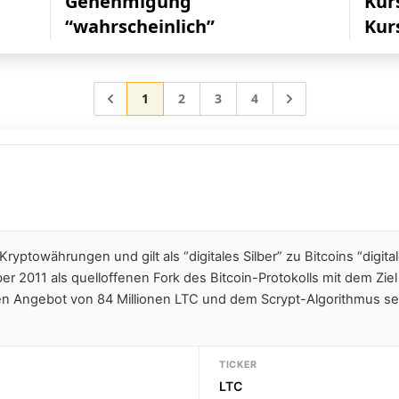
Genehmigung
Kur
“wahrscheinlich”
Kur
Gehe zur Seite
Gehe zur Seite
Gehe zur Seite
Gehe zur Seite
Gehe zu
1
2
3
4
 Kryptowährungen und gilt als “digitales Silber” zu Bitcoins “digit
ber 2011 als quelloffenen Fork des Bitcoin-Protokolls mit dem Zie
en Angebot von 84 Millionen LTC und dem Scrypt-Algorithmus set
TICKER
LTC