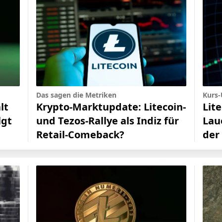
Kurs
Das sagen die Metriken
Lite
Krypto-Marktupdate: Litecoin-
lt
Lau
und Tezos-Rallye als Indiz für
lgt
der
Retail-Comeback?