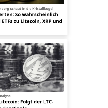
berg schaut in die Kristallkugel
erten: So wahrscheinlich
d ETFs zu Litecoin, XRP und
nalyse
Litecoin: Folgt der LTC-