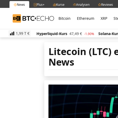
News
Plus+
Kurse
Analysen
Reviews
Bitcoin
Ethereum
XRP
St
BTC-ECHO
1,99 T
€
Hyperliquid-Kurs
47,49
€
Solana-Kurs
65,91
€
2.30%
-1.90%
3.
Litecoin (LTC) 
News