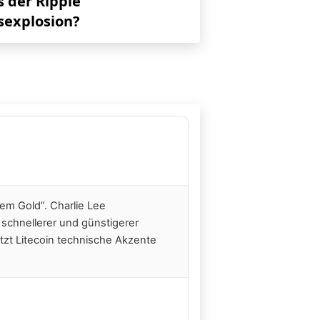
s der Ripple
sexplosion?
alem Gold”. Charlie Lee
l schnellerer und günstigerer
zt Litecoin technische Akzente