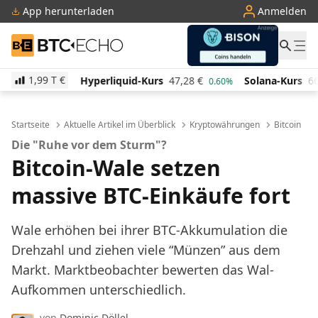
App herunterladen
Anmelden
BTC-ECHO
1,99 T
€
Hyperliquid-Kurs
47,28
€
Solana-Kurs
66,00
€
T
0.60%
2.30%
Startseite
Aktuelle Artikel im Überblick
Kryptowährungen
Bitcoin
Die "Ruhe vor dem Sturm"?
Bitcoin-Wale setzen
massive BTC-Einkäufe fort
Wale erhöhen bei ihrer BTC-Akkumulation die
Drehzahl und ziehen viele “Münzen” aus dem
Markt. Marktbeobachter bewerten das Wal-
Aufkommen unterschiedlich.
von
Dominic Döllel