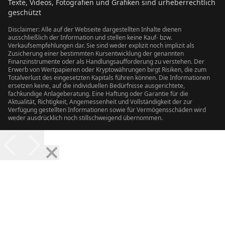
Texte, Videos, Fotografien und Grafiken sind urheberrechtlich
geschützt
Disclaimer: Alle auf der Webseite dargestellten Inhalte dienen
ausschließlich der Information und stellen keine Kauf- bzw.
Verkaufsempfehlungen dar. Sie sind weder explizit noch implizit als
Zusicherung einer bestimmten Kursentwicklung der genannten
Finanzinstrumente oder als Handlungsaufforderung zu verstehen. Der
Erwerb von Wertpapieren oder Kryptowährungen birgt Risiken, die zum
Totalverlust des eingesetzten Kapitals führen können. Die Informationen
ersetzen keine, auf die individuellen Bedürfnisse ausgerichtete,
fachkundige Anlageberatung. Eine Haftung oder Garantie für die
Aktualität, Richtigkeit, Angemessenheit und Vollständigkeit der zur
Verfügung gestellten Informationen sowie für Vermögensschäden wird
weder ausdrücklich noch stillschweigend übernommen.