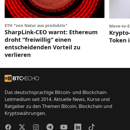
ETH "von Natur aus produktiv"
Move-to-E
SharpLink-CEO warnt: Ethereum
Krypto-
droht “freiwillig” einen
Token i
entscheidenden Vorteil zu
verlieren
Footer
Zur Startseite
Das deutschsprachige Bitcoin- und Blockchain-
Leitmedium seit 2014. Aktuelle News, Kurse und
Ratgeber zu den Themen Bitcoin, Blockchain und
Kryptowährungen.
Facebook
Twitter
Instagram
Telegram
YouTube
LinkedIn
TikTok