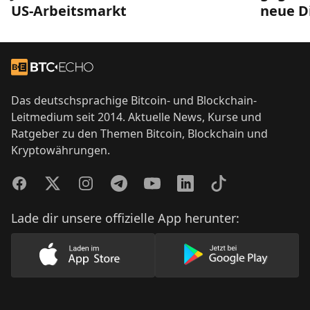
US-Arbeitsmarkt
neue D
Footer
Zur Startseite
Das deutschsprachige Bitcoin- und Blockchain-
Leitmedium seit 2014. Aktuelle News, Kurse und
Ratgeber zu den Themen Bitcoin, Blockchain und
Kryptowährungen.
Facebook
Twitter
Instagram
Telegram
YouTube
LinkedIn
TikTok
Lade dir unsere offizielle App herunter:
Lade unsere App im AppStore herunter
Lade unsere App