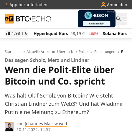
App herunterladen
Anmelden
BTC-ECHO
1,98 T
€
Hyperliquid-Kurs
48,19
€
Solana-Kurs
63,07
€
-1.40%
-1.80%
-1
Startseite
Aktuelle Artikel im Überblick
Politik
Regierungen
Bitcoi
Das sagen Scholz, Merz und Lindner
Wenn die Polit-Elite über
Bitcoin und Co. spricht
Was hält Olaf Scholz von Bitcoin? Wie steht
Christian Lindner zum Web3? Und hat Wladimir
Putin eine Meinung zu Ethereum?
von
Johannes Macswayed
10.11.2022, 14:57