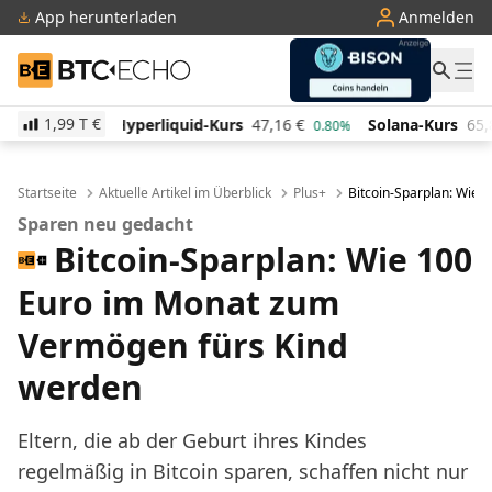
App herunterladen
Anmelden
BTC-ECHO
1,99 T
€
iquid-Kurs
47,16
€
Solana-Kurs
65,89
€
TRON-Kur
0.80%
2.10%
Startseite
Aktuelle Artikel im Überblick
Plus+
Bitcoin-Sparplan: Wie
Sparen neu gedacht
Bitcoin-Sparplan: Wie 100
Euro im Monat zum
Vermögen fürs Kind
werden
Eltern, die ab der Geburt ihres Kindes
regelmäßig in Bitcoin sparen, schaffen nicht nur