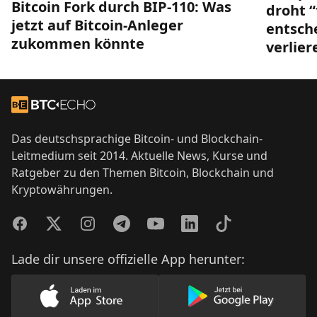
Bitcoin Fork durch BIP-110: Was
droht “
jetzt auf Bitcoin-Anleger
entsch
zukommen könnte
verlier
Footer
Zur Startseite
Das deutschsprachige Bitcoin- und Blockchain-
Leitmedium seit 2014. Aktuelle News, Kurse und
Ratgeber zu den Themen Bitcoin, Blockchain und
Kryptowährungen.
Facebook
Twitter
Instagram
Telegram
YouTube
LinkedIn
TikTok
Lade dir unsere offizielle App herunter:
Lade unsere App im AppStore herunter
Lade unsere App