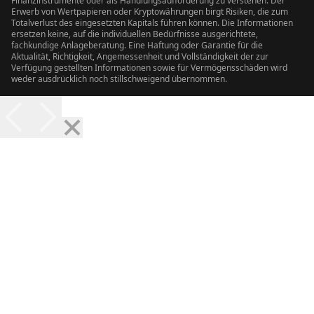
Finanzinstrumente oder als Handlungsaufforderung zu verstehen. Der
Erwerb von Wertpapieren oder Kryptowährungen birgt Risiken, die zum
Totalverlust des eingesetzten Kapitals führen können. Die Informationen
ersetzen keine, auf die individuellen Bedürfnisse ausgerichtete,
fachkundige Anlageberatung. Eine Haftung oder Garantie für die
Aktualität, Richtigkeit, Angemessenheit und Vollständigkeit der zur
Verfügung gestellten Informationen sowie für Vermögensschäden wird
weder ausdrücklich noch stillschweigend übernommen.