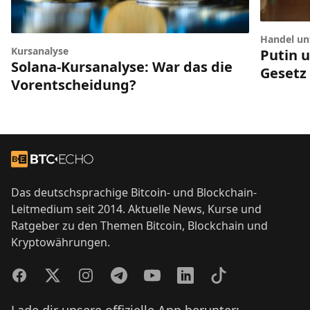
Handel unt
Kursanalyse
Putin 
Solana-Kursanalyse: War das die
Gesetz
Vorentscheidung?
Footer
Zur Startseite
Das deutschsprachige Bitcoin- und Blockchain-
Leitmedium seit 2014. Aktuelle News, Kurse und
Ratgeber zu den Themen Bitcoin, Blockchain und
Kryptowährungen.
Facebook
Twitter
Instagram
Telegram
YouTube
LinkedIn
TikTok