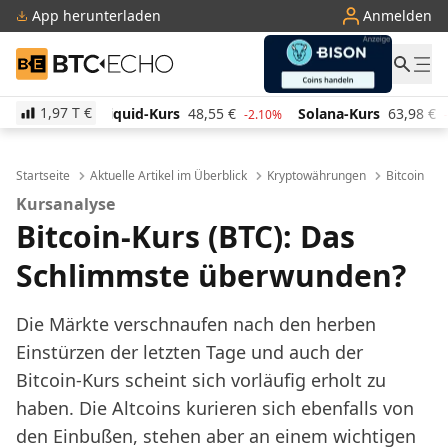
App herunterladen
Anmelden
BTC-ECHO
1,97 T
€
-Kurs
48,55
€
Solana-Kurs
63,98
€
TRON-Kurs
0,
-2.10%
-0.20%
Startseite
Aktuelle Artikel im Überblick
Kryptowährungen
Bitcoin
Kursanalyse
Bitcoin-Kurs (BTC): Das
Schlimmste überwunden?
Die Märkte verschnaufen nach den herben
Einstürzen der letzten Tage und auch der
Bitcoin-Kurs scheint sich vorläufig erholt zu
haben. Die Altcoins kurieren sich ebenfalls von
den Einbußen, stehen aber an einem wichtigen