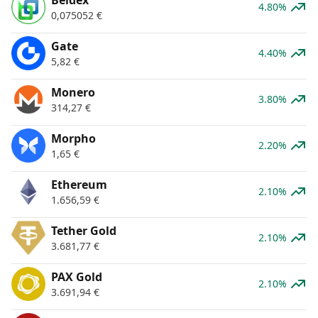
4.80%
0,075052
€
Gate
4.40%
5,82
€
Monero
3.80%
314,27
€
Morpho
2.20%
1,65
€
Ethereum
2.10%
1.656,59
€
Tether Gold
2.10%
3.681,77
€
PAX Gold
2.10%
3.691,94
€