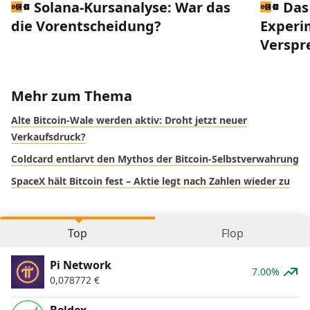
Solana-Kursanalyse: War das
Das
die Vorentscheidung?
Experi
Verspr
Mehr zum Thema
Alte Bitcoin-Wale werden aktiv: Droht jetzt neuer
Verkaufsdruck?
Coldcard entlarvt den Mythos der Bitcoin-Selbstverwahrung
SpaceX hält Bitcoin fest – Aktie legt nach Zahlen wieder zu
Top
Flop
Pi Network
7.00%
0,078772
€
Beldex