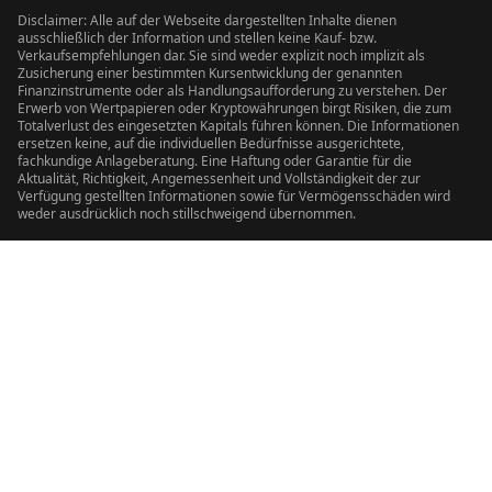
Disclaimer: Alle auf der Webseite dargestellten Inhalte dienen
ausschließlich der Information und stellen keine Kauf- bzw.
Verkaufsempfehlungen dar. Sie sind weder explizit noch implizit als
Zusicherung einer bestimmten Kursentwicklung der genannten
Finanzinstrumente oder als Handlungsaufforderung zu verstehen. Der
Erwerb von Wertpapieren oder Kryptowährungen birgt Risiken, die zum
Totalverlust des eingesetzten Kapitals führen können. Die Informationen
ersetzen keine, auf die individuellen Bedürfnisse ausgerichtete,
fachkundige Anlageberatung. Eine Haftung oder Garantie für die
Aktualität, Richtigkeit, Angemessenheit und Vollständigkeit der zur
Verfügung gestellten Informationen sowie für Vermögensschäden wird
weder ausdrücklich noch stillschweigend übernommen.