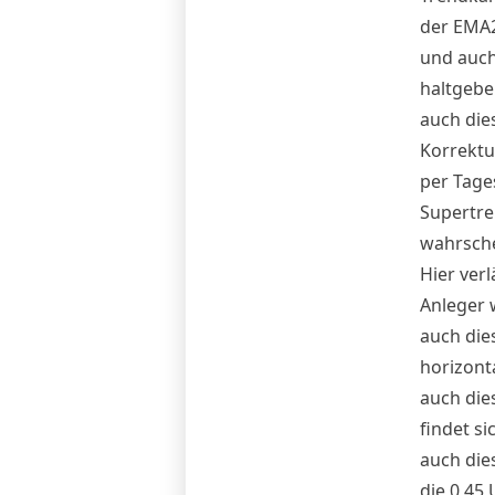
der EMA2
und auch
haltgebe
auch die
Korrektu
per Tage
Supertren
wahrsche
Hier verl
Anleger 
auch die
horizont
auch die
findet s
auch die
die 0,45 