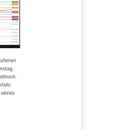
aufenen
mstag,
eithoch.
falls
 seines