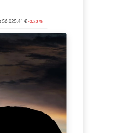
s
56.025,41
€
-0.20 %