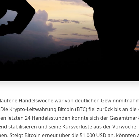
laufene Handelswoche war von deutlichen Gewinnmitnah
Die Krypto-Leitwährung Bitcoin (BTC) fiel zurück bis an die 
den letzten 24 Handelsstunden konnte sich der Gesamtmar
d stabilisieren und seine Kursverluste aus der Vorwoche
n. Steigt Bitcoin erneut über die 51.000 USD an, könnten 