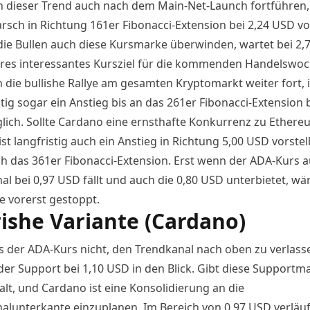
h dieser Trend auch nach dem Main-Net-Launch fortführen, 
sch in Richtung 161er Fibonacci-Extension bei 2,24 USD vor
ie Bullen auch diese Kursmarke überwinden, wartet bei 2,
eres interessantes Kursziel für die kommenden Handelswoc
h die bullishe Rallye am gesamten Kryptomarkt weiter fort, i
stig sogar ein Anstieg bis an das 261er Fibonacci-Extension b
ich. Sollte Cardano eine ernsthafte Konkurrenz zu Ethere
st langfristig auch ein Anstieg in Richtung 5,00 USD vorstell
ich das 361er Fibonacci-Extension. Erst wenn der ADA-Kurs 
l bei 0,97 USD fällt und auch die 0,80 USD unterbietet, wär
e vorerst gestoppt.
ishe Variante (Cardano)
es der ADA-Kurs nicht, den Trendkanal nach oben zu verlasse
der Support bei 1,10 USD in den Blick. Gibt diese Supportm
alt, und Cardano ist eine Konsolidierung an die
alunterkante einzuplanen. Im Bereich von 0,97 USD verläuf