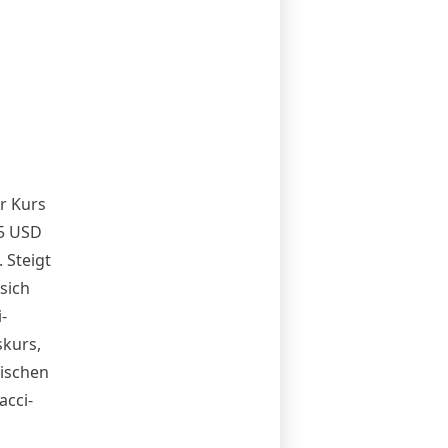
r Kurs
15 USD
 Steigt
sich
-
skurs,
wischen
acci-