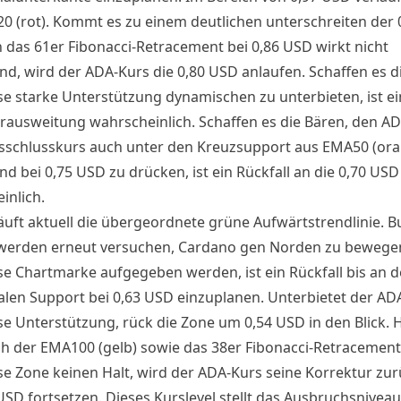
0 (rot). Kommt es zu einem deutlichen unterschreiten der 
 das 61er Fibonacci-Retracement bei 0,86 USD wirkt nicht
nd, wird der ADA-Kurs die 0,80 USD anlaufen. Schaffen es d
se starke Unterstützung dynamischen zu unterbieten, ist ei
rausweitung wahrscheinlich. Schaffen es die Bären, den A
sschlusskurs auch unter den Kreuzsupport aus EMA50 (or
d bei 0,75 USD zu drücken, ist ein Rückfall an die 0,70 USD
inlich.
äuft aktuell die übergeordnete grüne Aufwärtstrendlinie. Bu
werden erneut versuchen, Cardano gen Norden zu bewegen.
se Chartmarke aufgegeben werden, ist ein Rückfall bis an 
alen Support bei 0,63 USD einzuplanen. Unterbietet der AD
se Unterstützung, rück die Zone um 0,54 USD in den Blick. H
ich der EMA100 (gelb) sowie das 38er Fibonacci-Retracement
se Zone keinen Halt, wird der ADA-Kurs seine Korrektur zur
USD fortsetzen. Dieses Kurslevel stellt das Ausbruchsnivea