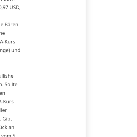
0,97 USD,
ie Bären
ne
DA-Kurs
ange) und
llishe
 Sollte
den
A-Kurs
ier
. Gibt
ück an
u vom 5.