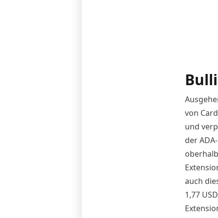
Bull
Ausgehen
von Card
und verp
der ADA-K
oberhalb 
Extensio
auch die
1,77 USD 
Extensio