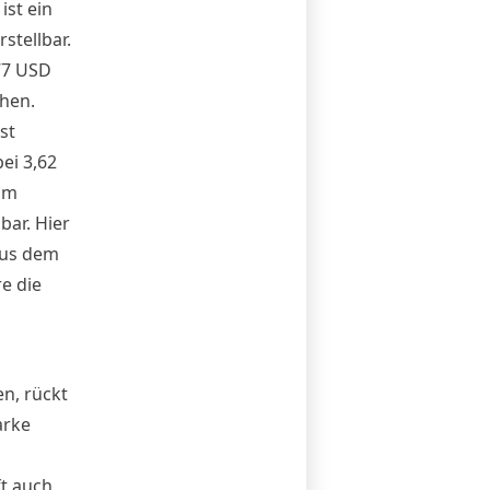
ist ein
stellbar.
77 USD
hen.
st
ei 3,62
um
bar. Hier
aus dem
e die
n, rückt
arke
t auch