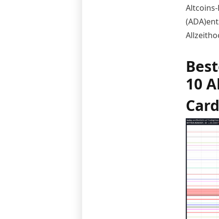
Altcoins
(ADA)ent
Allzeitho
Best
10 A
Card