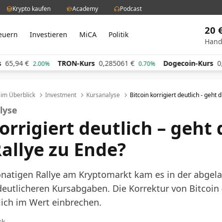
Krypto kaufen
Academy
Podcast
20 
euern
Investieren
MiCA
Politik
Hand
94
€
TRON-Kurs
0,285061
€
Dogecoin-Kurs
0,0605
2.00%
0.70%
l im Überblick
Investment
Kursanalyse
Bitcoin korrigiert deutlich - geht 
lyse
orrigiert deutlich – geht 
Rallye zu Ende?
natigen Rallye am Kryptomarkt kam es in der abgel
utlicheren Kursabgaben. Die Korrektur von Bitcoin 
tlich im Wert einbrechen.
ck