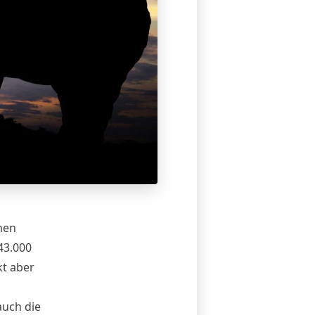
men
43.000
kt aber
auch die