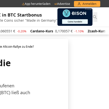
App herunterladen
Advertise
Anmelden
€ in BTC Startbonus
le Coins sicher "Made in Germany"
51
€
Cardano-Kurs
0,170057
€
Zcash-Kurs
446,2
-0.20%
-1.10%
die Altcoin-Rallye zu Ende?
die
aufenen
(BTC) ließ auch