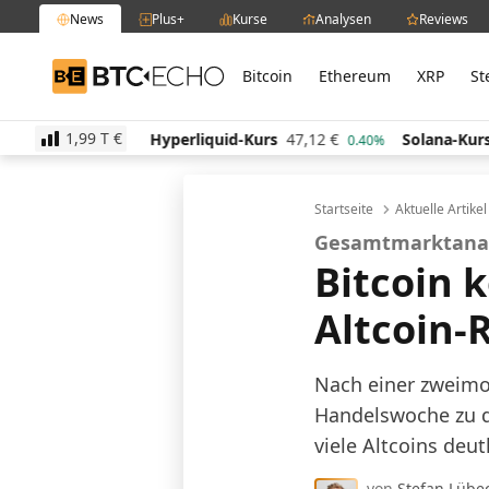
News
Plus+
Kurse
Analysen
Reviews
Bitcoin
Ethereum
XRP
St
BTC-ECHO
1,99 T
€
9,77
€
Hyperliquid-Kurs
47,12
€
Solana-Kurs
65,
1.30%
0.40%
Startseite
Aktuelle Artike
Gesamtmarktana
Bitcoin k
Altcoin-
Nach einer zweimo
Handelswoche zu de
viele Altcoins deu
von
Stefan Lübe