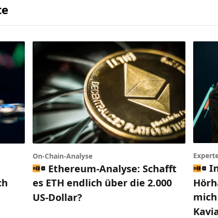
te
Expert
On-Chain-Analyse
I
Ethereum-Analyse: Schafft
Hörh
ch
es ETH endlich über die 2.000
mich 
US-Dollar?
Kavi