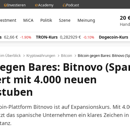
Investieren
Academy
Podcast
20 
vestment
MiCA
Politik
Szene
Meinung
Hand
€
TRON-Kurs
0,282929
€
Dogecoin-Kurs
0,05959
-1.90%
-0.10%
l im Überblick
Kryptowährungen
Bitcoin
Bitcoin gegen Bares: Bitnovo (
gegen Bares: Bitnovo (Spa
rt mit 4.000 neuen
stuben
oin-Plattform Bitnovo ist auf Expansionskurs. Mit 4.
tzt das spanische Unternehmen ein klares Zeichen in
tanz.