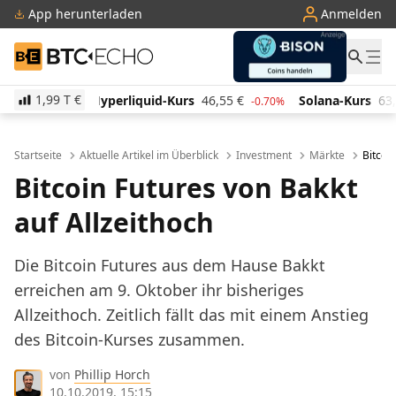
App herunterladen
Anmelden
BTC-ECHO
1,99 T
€
quid-Kurs
46,55
€
Solana-Kurs
63,54
€
TRON-Kur
-0.70%
0.50%
Startseite
Aktuelle Artikel im Überblick
Investment
Märkte
Bitcoi
Bitcoin Futures von Bakkt
auf Allzeithoch
Die Bitcoin Futures aus dem Hause Bakkt
erreichen am 9. Oktober ihr bisheriges
Allzeithoch. Zeitlich fällt das mit einem Anstieg
des Bitcoin-Kurses zusammen.
von
Phillip Horch
10.10.2019, 15:15