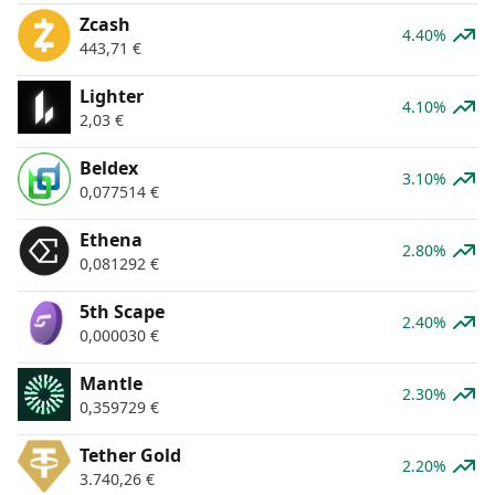
Zcash
4.40%
443,71
€
Lighter
4.10%
2,03
€
Beldex
3.10%
0,077514
€
Ethena
2.80%
0,081292
€
5th Scape
2.40%
0,000030
€
Mantle
2.30%
0,359729
€
Tether Gold
2.20%
3.740,26
€