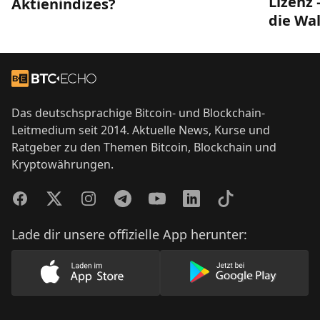
Lizenz 
Aktienindizes?
die Wal
Footer
Zur Startseite
Das deutschsprachige Bitcoin- und Blockchain-
Leitmedium seit 2014. Aktuelle News, Kurse und
Ratgeber zu den Themen Bitcoin, Blockchain und
Kryptowährungen.
Facebook
Twitter
Instagram
Telegram
YouTube
LinkedIn
TikTok
Lade dir unsere offizielle App herunter:
Lade unsere App im AppStore herunter
Lade unsere App