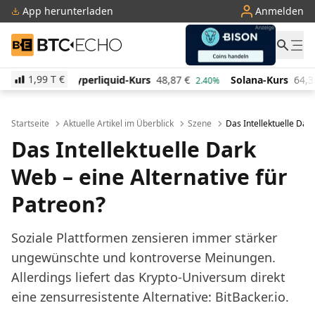
App herunterladen
Anmelden
BTC-ECHO
1,99 T
€
uid-Kurs
48,87
€
Solana-Kurs
64,36
€
TRON-Kurs
2.40%
0.70%
Startseite
Aktuelle Artikel im Überblick
Szene
Das Intellektuelle Dar
Das Intellektuelle Dark
Web – eine Alternative für
Patreon?
Soziale Plattformen zensieren immer stärker
ungewünschte und kontroverse Meinungen.
Allerdings liefert das Krypto-Universum direkt
eine zensurresistente Alternative: BitBacker.io.