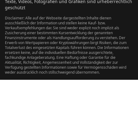
Texte, Videos, Fotografien und Grafiken sind urheberrechtlich
geschützt
Disclaimer: Alle auf der Webseite dargestellten Inhalte dienen
ausschließlich der Information und stellen keine Kauf- bzw.
Verkaufsempfehlungen dar. Sie sind weder explizit noch implizit als
Zusicherung einer bestimmten Kursentwicklung der genannten
Finanzinstrumente oder als Handlungsaufforderung zu verstehen. Der
Erwerb von Wertpapieren oder Kryptowährungen birgt Risiken, die zum
Totalverlust des eingesetzten Kapitals führen können. Die Informationen
ersetzen keine, auf die individuellen Bedürfnisse ausgerichtete,
fachkundige Anlageberatung. Eine Haftung oder Garantie für die
Aktualität, Richtigkeit, Angemessenheit und Vollständigkeit der zur
Verfügung gestellten Informationen sowie für Vermögensschäden wird
weder ausdrücklich noch stillschweigend übernommen.