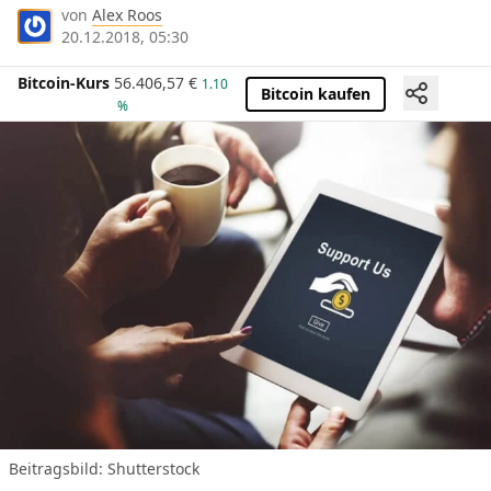
von
Alex Roos
20.12.2018, 05:30
Bitcoin-Kurs
56.406,57
€
1.10
Bitcoin kaufen
%
Beitragsbild: Shutterstock