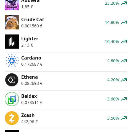
Audiera
23.20%
1,85
€
Crude Cat
14.80%
0,001560
€
Lighter
10.40%
2,13
€
Cardano
4.60%
0,172687
€
Ethena
4.20%
0,082693
€
Beldex
3.60%
0,078511
€
Zcash
3.50%
442,96
€