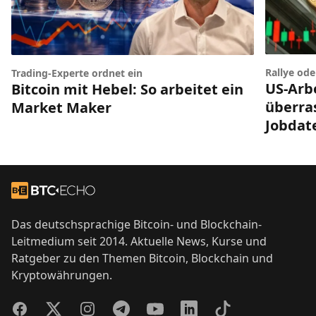
Rallye od
Trading-Experte ordnet ein
US-Arb
Bitcoin mit Hebel: So arbeitet ein
überra
Market Maker
Jobdat
Footer
Zur Startseite
Das deutschsprachige Bitcoin- und Blockchain-
Leitmedium seit 2014. Aktuelle News, Kurse und
Ratgeber zu den Themen Bitcoin, Blockchain und
Kryptowährungen.
Facebook
Twitter
Instagram
Telegram
YouTube
LinkedIn
TikTok