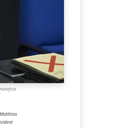
Haltefrist
 Matthias
äsident