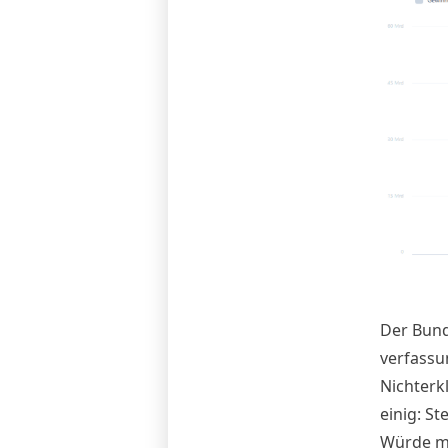
Der Bund
verfassu
Nichterk
einig: St
Würde ma