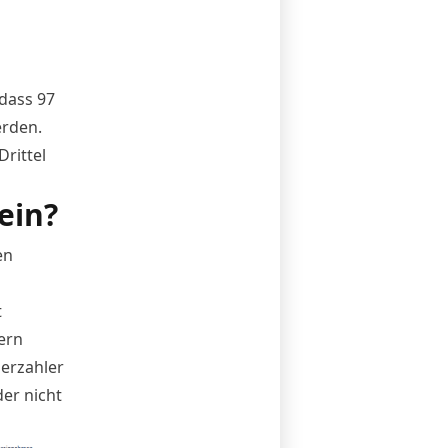
dass 97
erden.
rittel
ein?
en
t
ern
uerzahler
er nicht