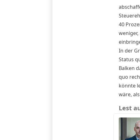
abschaff
Steuerehr
40 Proze
weniger,
einbring
In der Gr
Status q
Balken d
quo rech
könnte le
wäre, als 
Lest a