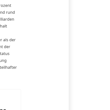
rozent
sind rund
lliarden
halt
r als der
nt der
tatus
tung
teilhafter