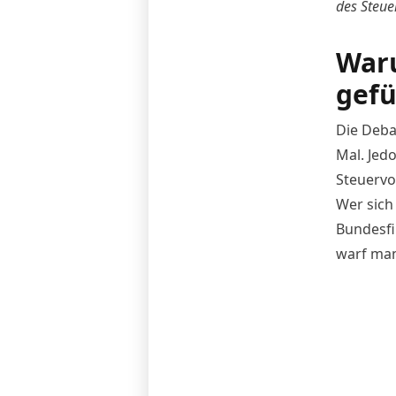
des Steue
Waru
gefü
Die
Debat
Mal. Jed
Steuervo
Wer sich
Bundesfi
warf man