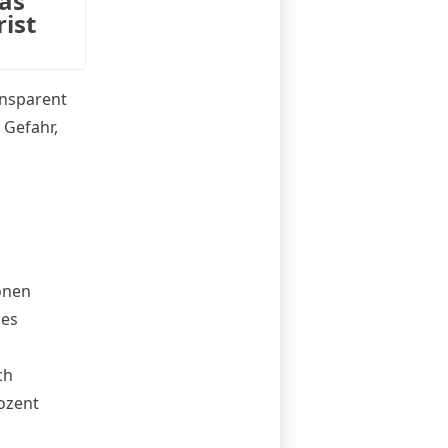
as
ist
ansparent
 Gefahr,
onen
ges
ch
ozent