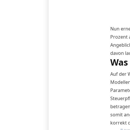
Nun erne
Prozent 
Angeblich
davon lau
Was 
Auf der W
Modelle
Paramete
Steuerpf
betragen 
somit an
korrekt 