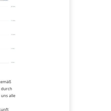
 gemäß
n durch
uns alle
kunft