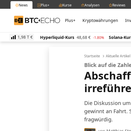
News
Plus+
Kurse
Analysen
Reviews
Plus+
Kryptowährungen
In
BTC-ECHO
1,98 T
€
88
€
Hyperliquid-Kurs
48,68
€
Solana-Kurs
63,36
-1.30%
-1.80%
Startseite
Aktuelle Artike
Blick auf die Zah
Abschaff
irreführ
Die Diskussion um 
gewinnt an Fahrt. 
fragwürdig.
von
Matthias St