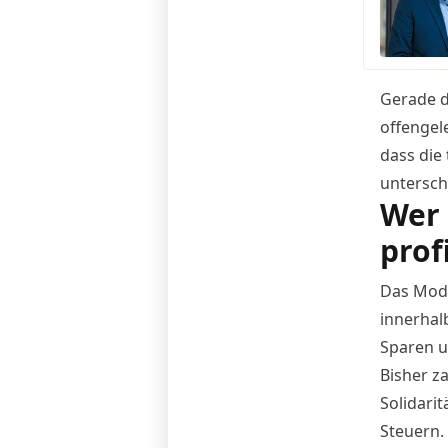
Gerade d
offengele
dass die
untersch
Wer 
prof
Das Mode
innerhal
Sparen u
Bisher z
Solidari
Steuern.