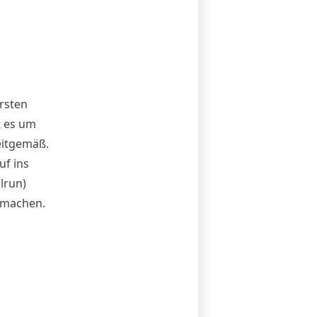
rsten
t es um
eitgemäß.
uf ins
lrun)
u machen.