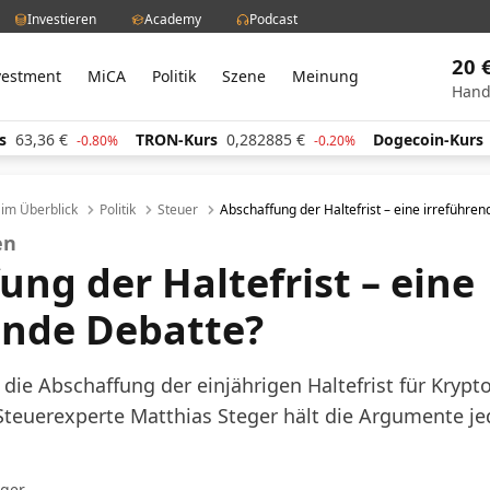
Investieren
Academy
Podcast
20 
vestment
MiCA
Politik
Szene
Meinung
Hand
€
TRON-Kurs
0,282885
€
Dogecoin-Kurs
0,0597
-0.80%
-0.20%
l im Überblick
Politik
Steuer
Abschaffung der Haltefrist – eine irreführe
len
ung der Haltefrist – eine
ende Debatte?
die Abschaffung der einjährigen Haltefrist für Kry
Steuerexperte Matthias Steger hält die Argumente je
eger