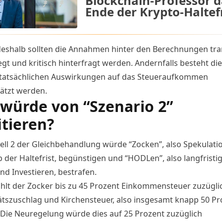
Blockchain-Professor d
Ende der Krypto-Haltefr
eshalb sollten die Annahmen hinter den Berechnungen tr
gt und kritisch hinterfragt werden. Andernfalls besteht die
 tatsächlichen Auswirkungen auf das Steueraufkommen
ätzt werden.
würde von “Szenario 2”
itieren?
ll 2 der Gleichbehandlung würde “Zocken”, also Spekulati
b der Haltefrist, begünstigen und “HODLen”, also langfristi
nd Investieren, bestrafen.
ahlt der Zocker bis zu 45 Prozent Einkommensteuer zuzügli
tätszuschlag und Kirchensteuer, also insgesamt knapp 50 Pr
 Die Neuregelung würde dies auf 25 Prozent zuzüglich