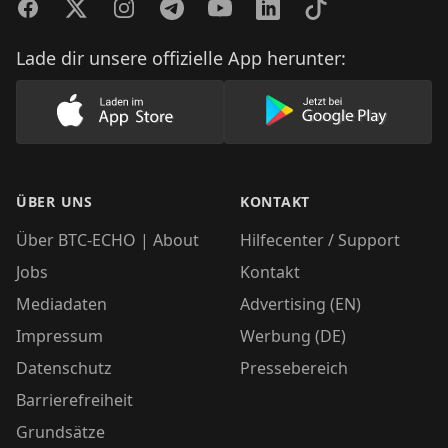
Facebook
Twitter
Instagram
Telegram
YouTube
LinkedIn
TikTok
Lade dir unsere offizielle App herunter:
Lade unsere App im AppStore herunter
Lade unsere App
ÜBER UNS
KONTAKT
Über BTC-ECHO | About
Hilfecenter / Support
Jobs
Kontakt
Mediadaten
Advertising (EN)
Impressum
Werbung (DE)
Datenschutz
Pressebereich
Barrierefreiheit
Grundsätze