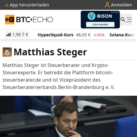
App herunterladen
Anmelden
BTC-ECHO
1,98 T
€
508,34
€
Hyperliquid-Kurs
48,05
€
Solana-Kurs
0.00%
-0.90%
Matthias Steger
Matthias Steger ist Steuerberater und Krypto-
Steuerexperte. Er betreibt die Plattform bitcoin-
steuerberater.de und ist Vizepräsident des
Steuerberaterverbands Berlin-Brandenburg e. V.