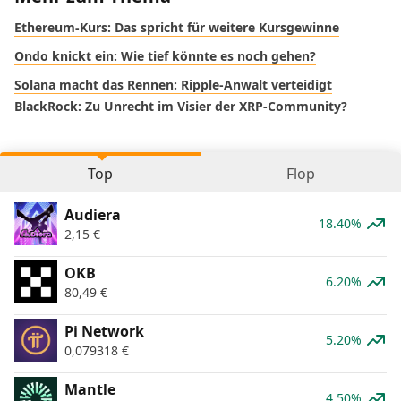
Ethereum-Kurs: Das spricht für weitere Kursgewinne
Ondo knickt ein: Wie tief könnte es noch gehen?
Solana macht das Rennen: Ripple-Anwalt verteidigt
BlackRock: Zu Unrecht im Visier der XRP-Community?
Top
Flop
Audiera
18.40%
2,15
€
OKB
6.20%
80,49
€
Pi Network
5.20%
0,079318
€
Mantle
4.50%