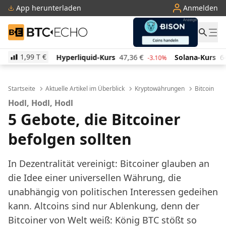
App herunterladen
Anmelden
BTC-ECHO
1,99 T
€
rliquid-Kurs
47,36
€
Solana-Kurs
64,78
€
TRON-K
-3.10%
2.30%
Startseite
Aktuelle Artikel im Überblick
Kryptowährungen
Bitcoin
Hodl, Hodl, Hodl
5 Gebote, die Bitcoiner
befolgen sollten
In Dezentralität vereinigt: Bitcoiner glauben an
die Idee einer universellen Währung, die
unabhängig von politischen Interessen gedeihen
kann. Altcoins sind nur Ablenkung, denn der
Bitcoiner von Welt weiß: König BTC stößt so