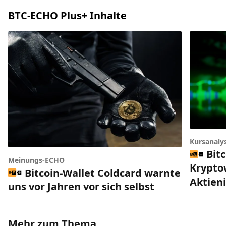
BTC-ECHO Plus+ Inhalte
Kursanaly
Bitc
Meinungs-ECHO
Krypto
Bitcoin-Wallet Coldcard warnte
Aktien
uns vor Jahren vor sich selbst
Mehr zum Thema