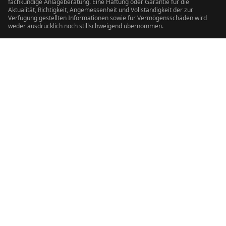
fachkundige Anlageberatung. Eine Haftung oder Garantie für die
Aktualität, Richtigkeit, Angemessenheit und Vollständigkeit der zur
Verfügung gestellten Informationen sowie für Vermögensschäden wird
weder ausdrücklich noch stillschweigend übernommen.