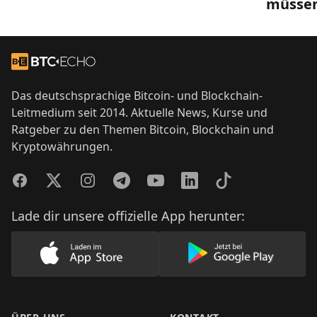
müsse
Footer
Zur Startseite
Das deutschsprachige Bitcoin- und Blockchain-
Leitmedium seit 2014. Aktuelle News, Kurse und
Ratgeber zu den Themen Bitcoin, Blockchain und
Kryptowährungen.
Facebook
Twitter
Instagram
Telegram
YouTube
LinkedIn
TikTok
Lade dir unsere offizielle App herunter:
Lade unsere App im AppStore herunter
Lade unsere App