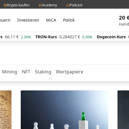
Krypto kaufen
Academy
Podcast
20 
euern
Investieren
MiCA
Politik
Hand
11
€
TRON-Kurs
0,284027
€
Dogecoin-Kurs
0,0617
2.30%
0.30%
Mining
NFT
Staking
Wertpapiere