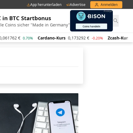
App herunterladen
Advertise
Anmelden
€ in BTC Startbonus
le Coins sicher "Made in Germany"
62
€
Cardano-Kurs
0,173292
€
Zcash-Kurs
436,13
0.70%
-0.20%