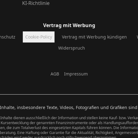
KI-Richtlinie
Vertrag mit Werbung
nschutz
Cookie-Policy
Vertrag mit Werbung kündigen
Widerspruch
AGB
Impressum
halte, insbesondere Texte, Videos, Fotografien und Grafiken sind
 Inhalte dienen ausschließlich der Information und stellen keine Kauf- bzw. Verk
n Kursentwicklung der genannten Finanzinstrumente oder als Handlungsaufforde
n, die zum Totalverlust des eingesetzten Kapitals führen können. Die Information
eratung. Eine Haftung oder Garantie für die Aktualität, Richtigkeit, Angemessenh
schäden wird weder ausdrücklich noch stillschweigend übernommen.