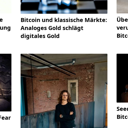
e
Übe
Bitcoin und klassische Märkte:
rung
ver
Analoges Gold schlägt
Bit
digitales Gold
See
Bit
Fear