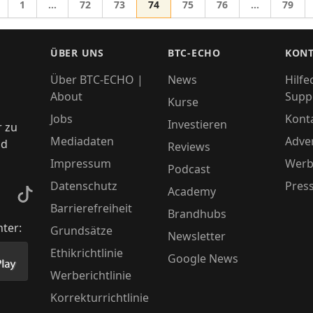
Gehe zur Seite
Gehe zur Seite
Gehe zur Seite
Gehe zur Seite
Gehe zur Seite
Gehe zur Seite
Gehe z
1
…
72
73
74
75
76
…
79
Zwischenseiten weggelassen
Zwischensei
he zu
ÜBER UNS
BTC-ECHO
KONT
Über BTC-ECHO |
News
Hilfe
About
Supp
Kurse
Jobs
Kont
Investieren
r zu
Mediadaten
Adver
nd
Reviews
Impressum
Werb
Podcast
Datenschutz
Pres
Academy
kedIn
TikTok
Barrierefreiheit
Brandhubs
nter:
Grundsätze
Newsletter
Ethikrichtlinie
Google News
Store herunter
 unsere App im PlayStore herunter
Werberichtlinie
Korrekturrichtlinie