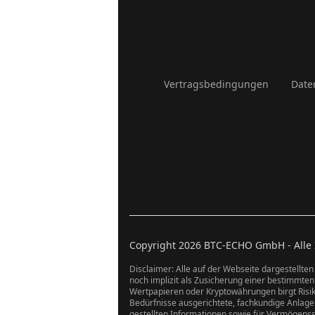
Vertragsbedingungen
Date
Copyright
2026
BTC-ECHO GmbH - Alle In
Disclaimer: Alle auf der Webseite dargestellten
noch implizit als Zusicherung einer bestimmte
Wertpapieren oder Kryptowährungen birgt Risike
Bedürfnisse ausgerichtete, fachkundige Anlageb
gestellten Informationen sowie für Vermögens