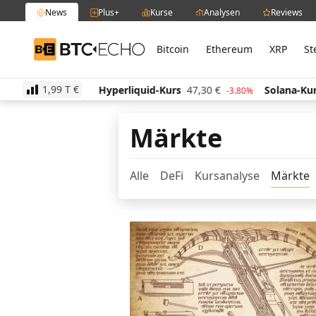
News
Plus+
Kurse
Analysen
Reviews
Bitcoin
Ethereum
XRP
St
BTC-ECHO
1,99 T
€
6,53
€
Hyperliquid-Kurs
47,30
€
Solana-Kurs
66,
1.10%
-3.80%
Märkte
Alle
DeFi
Kursanalyse
Märkte