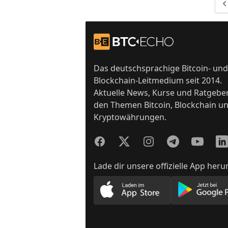
Ge
Footer
Zur Startseite
Das deutschsprachige Bitcoin- und
Blockchain-Leitmedium seit 2014.
Aktuelle News, Kurse und Ratgebe
den Themen Bitcoin, Blockchain u
Kryptowährungen.
Facebook
Twitter
Instagram
Telegram
YouTube
Lin
Lade dir unsere offizielle App heru
Lade unsere App im App
Lade