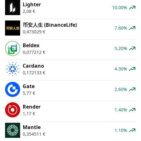
Lighter
10.00%
2,08
€
币安人生 (BinanceLife)
7.60%
0,473029
€
Beldex
5.20%
0,077212
€
Cardano
4.30%
0,172133
€
Gate
2.60%
5,77
€
Render
1.40%
1,17
€
Mantle
1.10%
0,354511
€