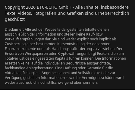
Copyright
2026
BTC-ECHO GmbH - Alle Inhalte, insbesondere
Texte, Videos, Fotografien und Grafiken sind urheberrechtlich
geschützt
Disclaimer: Alle auf der Webseite dargestellten Inhalte dienen
ausschließlich der Information und stellen keine Kauf- bzw.
Verkaufsempfehlungen dar. Sie sind weder explizit noch implizit als
Zusicherung einer bestimmten Kursentwicklung der genannten
Finanzinstrumente oder als Handlungsaufforderung zu verstehen. Der
Erwerb von Wertpapieren oder Kryptowährungen birgt Risiken, die zum
Totalverlust des eingesetzten Kapitals führen können. Die Informationen
ersetzen keine, auf die individuellen Bedürfnisse ausgerichtete,
fachkundige Anlageberatung. Eine Haftung oder Garantie für die
Aktualität, Richtigkeit, Angemessenheit und Vollständigkeit der zur
Verfügung gestellten Informationen sowie für Vermögensschäden wird
weder ausdrücklich noch stillschweigend übernommen.