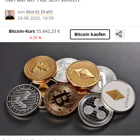
von
Moritz Draht
24.08.2025, 10:59
Bitcoin-Kurs
55.642,23
€
Bitcoin kaufen
-0.30 %