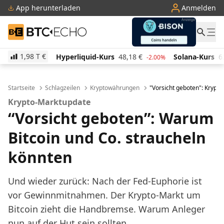
App herunterladen
Anmelden
BTC-ECHO
1,98 T
€
Hyperliquid-Kurs
48,18
€
Solana-Kurs
62,87
€
-2.00%
-1.90%
Startseite
Schlagzeilen
Kryptowährungen
"Vorsicht geboten": Krypto
Krypto-Marktupdate
“Vorsicht geboten”: Warum
Bitcoin und Co. straucheln
könnten
Und wieder zurück: Nach der Fed-Euphorie ist
vor Gewinnmitnahmen. Der Krypto-Markt um
Bitcoin zieht die Handbremse. Warum Anleger
nun auf der Hut sein sollten.