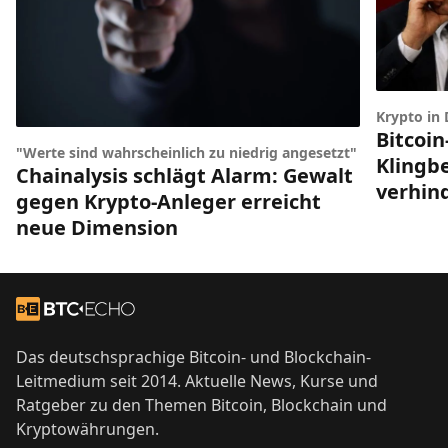
Krypto in
Bitcoin
"Werte sind wahrscheinlich zu niedrig angesetzt"
Klingbe
Chainalysis schlägt Alarm: Gewalt
verhin
gegen Krypto-Anleger erreicht
neue Dimension
Footer
Zur Startseite
Das deutschsprachige Bitcoin- und Blockchain-
Leitmedium seit 2014. Aktuelle News, Kurse und
Ratgeber zu den Themen Bitcoin, Blockchain und
Kryptowährungen.