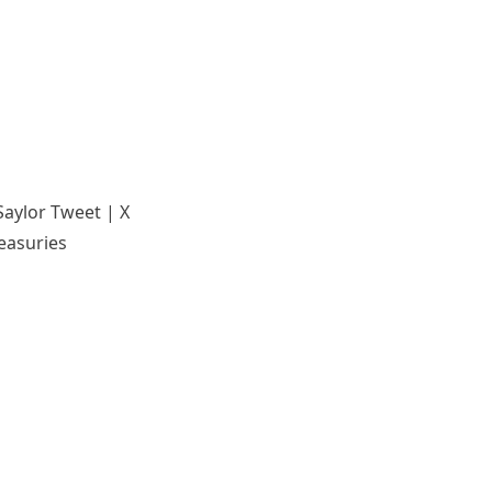
Saylor Tweet | X
easuries