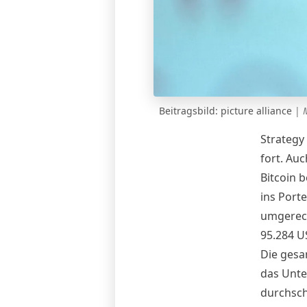
Beitragsbild: picture alliance
|
Strategy
fort. Au
Bitcoin b
ins Port
umgerech
95.284 U
Die gesa
das Unte
durchschn