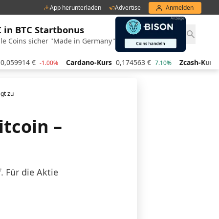
App herunterladen
Advertise
Anmelden
€ in BTC Startbonus
le Coins sicher "Made in Germany"
,059914
€
Cardano-Kurs
0,174563
€
Zcash-Kurs
4
-1.00%
7.10%
egt zu
itcoin –
 Für die Aktie