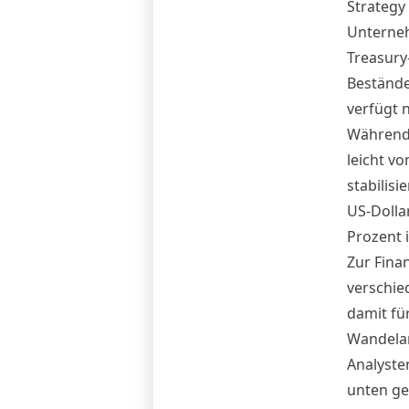
Strategy 
Unterneh
Treasur
Bestände
verfügt 
Während 
leicht v
stabilis
US-Dollar
Prozent 
Zur Fina
verschie
damit für
Wandelan
Analyste
unten ge