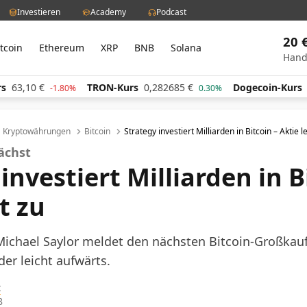
Investieren
Academy
Podcast
20 
itcoin
Ethereum
XRP
BNB
Solana
Hand
63,10
€
TRON-Kurs
0,282685
€
Dogecoin-Kurs
0
-1.80%
0.30%
Kryptowährungen
Bitcoin
Strategy investiert Milliarden in Bitcoin – Aktie l
ächst
investiert Milliarden in B
t zu
ichael Saylor meldet den nächsten Bitcoin-Großkauf.
der leicht aufwärts.
t
8