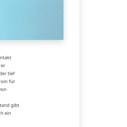
ntakt
rer
er tief
oin für
von
tand gibt
h ein