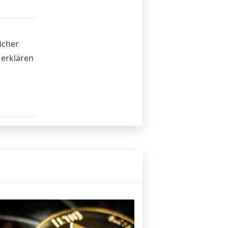
icher
 erklären