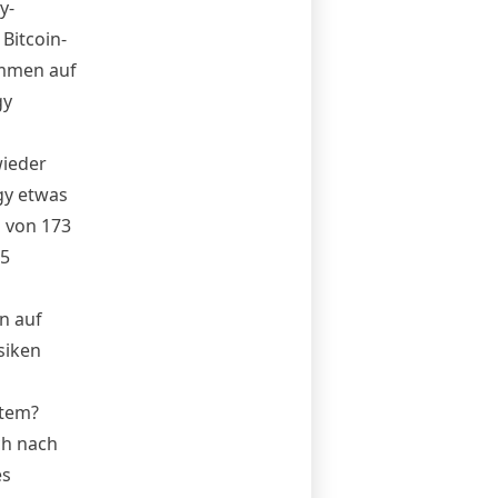
y-
Bitcoin-
mmen auf
gy
wieder
gy etwas
s von 173
55
n auf
siken
stem?
ch nach
es