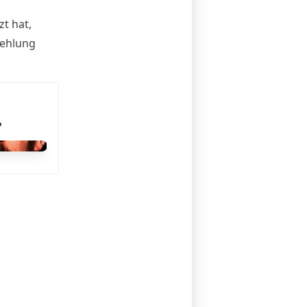
t hat,
fehlung
?