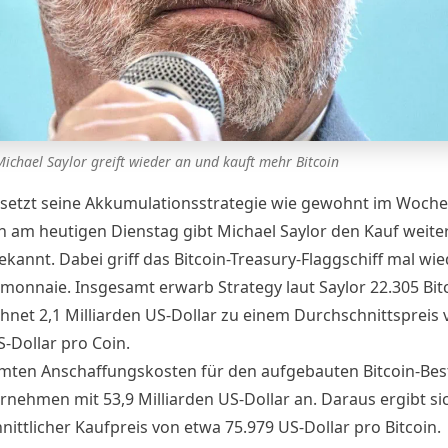
Michael Saylor greift wieder an und kauft mehr Bitcoin
 setzt seine Akkumulationsstrategie wie gewohnt im Woche
ch am heutigen Dienstag gibt Michael Saylor den Kauf weite
ekannt. Dabei griff das Bitcoin-Treasury-Flaggschiff mal wied
emonnaie. Insgesamt erwarb Strategy laut Saylor 22.305 Bitc
net 2,1 Milliarden US-Dollar zu einem Durchschnittspreis 
S-Dollar pro Coin.
mten Anschaffungskosten für den aufgebauten Bitcoin-Bes
rnehmen mit 53,9 Milliarden US-Dollar an. Daraus ergibt sic
ittlicher Kaufpreis von etwa 75.979 US-Dollar pro Bitcoin.