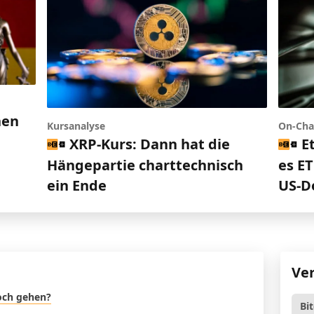
nen
Kursanalyse
On-Cha
h
XRP-Kurs: Dann hat die
E
Hängepartie charttechnisch
es ET
ein Ende
US-D
Ve
noch gehen?
Bi