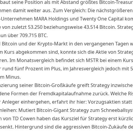
baut seine Position als mit Abstand größtes Bitcoin-Treasur
men damit weiter aus. Zum Vergleich: Die nächstgrößeren 
y-Unternehmen MARA Holdings und Twenty One Capital ko
 von zuletzt 53.250 beziehungsweise 43.514 Bitcoin. Strate
nun über 709.715 BTC.
Bitcoin und der Krypto-Markt in den vergangenen Tagen 
om Kurs abgekommen sind, konnte sich die Aktie von Strate
ieren. Im Monatsvergleich befindet sich MSTR bei einem Kur
 rund fünf Prozent im Plus, im Jahresvergleich jedoch mit 
im Minus.
nzierung seiner Bitcoin-Großkäufe greift Strategy inzwische
dene Formen der Fremdkapitalaufnahme zurück. Welche Ri
 Anleger einhergehen, erfahrt ihr hier:
Vorzugsaktien statt
leihen: Mutiert Bitcoin-Gigant Strategy zum Schneeballsy
n von TD Cowen haben das Kursziel für Strategy erst kürzli
senkt. Hintergrund sind die aggressiven Bitcoin-Zukäufe d