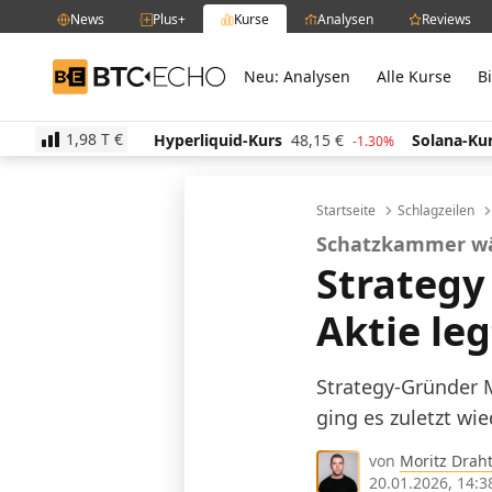
News
Plus+
Kurse
Analysen
Reviews
Neu: Analysen
Alle Kurse
B
BTC-ECHO
1,98 T
€
s
508,60
€
Hyperliquid-Kurs
48,15
€
Solana-Kurs
-1.60%
-1.30%
Startseite
Schlagzeilen
Schatzkammer w
Strategy 
Aktie leg
Strategy-Gründer M
ging es zuletzt wie
von
Moritz Drah
20.01.2026, 14:3