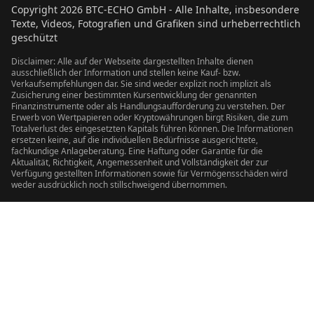
Copyright
2026
BTC-ECHO GmbH - Alle Inhalte, insbesondere
Texte, Videos, Fotografien und Grafiken sind urheberrechtlich
geschützt
Disclaimer: Alle auf der Webseite dargestellten Inhalte dienen
ausschließlich der Information und stellen keine Kauf- bzw.
Verkaufsempfehlungen dar. Sie sind weder explizit noch implizit als
Zusicherung einer bestimmten Kursentwicklung der genannten
Finanzinstrumente oder als Handlungsaufforderung zu verstehen. Der
Erwerb von Wertpapieren oder Kryptowährungen birgt Risiken, die zum
Totalverlust des eingesetzten Kapitals führen können. Die Informationen
ersetzen keine, auf die individuellen Bedürfnisse ausgerichtete,
fachkundige Anlageberatung. Eine Haftung oder Garantie für die
Aktualität, Richtigkeit, Angemessenheit und Vollständigkeit der zur
Verfügung gestellten Informationen sowie für Vermögensschäden wird
weder ausdrücklich noch stillschweigend übernommen.