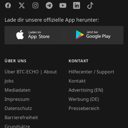
Facebook
Twitter
Instagram
Telegram
YouTube
LinkedIn
TikTok
Lade dir unsere offizielle App herunter:
Lade unsere App im AppStore herunter
Lade unsere App
ÜBER UNS
KONTAKT
Über BTC-ECHO | About
Hilfecenter / Support
Jobs
Kontakt
Mediadaten
Advertising (EN)
Impressum
Werbung (DE)
Datenschutz
Pressebereich
Barrierefreiheit
Grundsätze