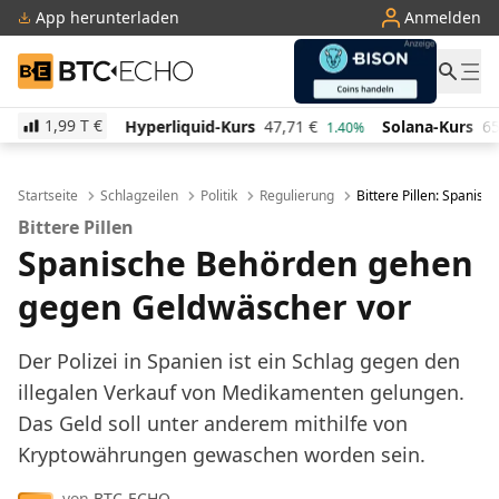
App herunterladen
Anmelden
BTC-ECHO
1,99 T
€
Hyperliquid-Kurs
47,71
€
Solana-Kurs
65,94
€
TR
1.40%
3.10%
Startseite
Schlagzeilen
Politik
Regulierung
Bittere Pillen: Spanis
Bittere Pillen
Spanische Behörden gehen
gegen Geldwäscher vor
Der Polizei in Spanien ist ein Schlag gegen den
illegalen Verkauf von Medikamenten gelungen.
Das Geld soll unter anderem mithilfe von
Kryptowährungen gewaschen worden sein.
von
BTC-ECHO