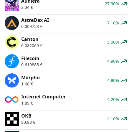
Audiera
27.30%
2,34
€
AstraDex AI
7.10%
0,009753
€
Canton
5.00%
0,082069
€
Filecoin
4.90%
0,619885
€
Morpho
4.80%
1,68
€
Internet Computer
4.20%
1,89
€
OKB
4.10%
80,88
€