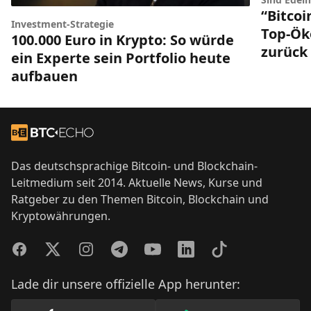
“Bitcoi
Investment-Strategie
Top-Ök
100.000 Euro in Krypto: So würde
zurück
ein Experte sein Portfolio heute
aufbauen
Footer
Zur Startseite
Das deutschsprachige Bitcoin- und Blockchain-
Leitmedium seit 2014. Aktuelle News, Kurse und
Ratgeber zu den Themen Bitcoin, Blockchain und
Kryptowährungen.
Facebook
Twitter
Instagram
Telegram
YouTube
LinkedIn
TikTok
Lade dir unsere offizielle App herunter: