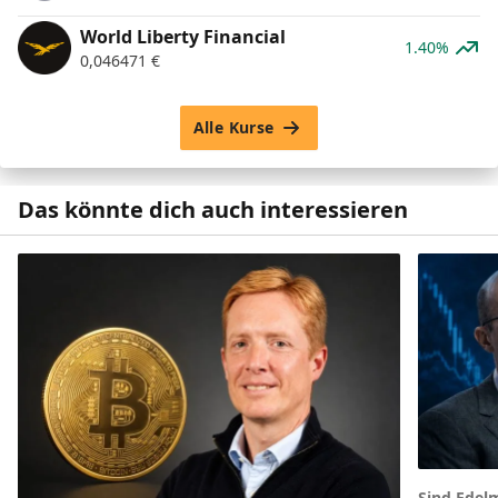
World Liberty Financial
1.40%
0,046471
€
Alle Kurse
Das könnte dich auch interessieren
Sind Edelm