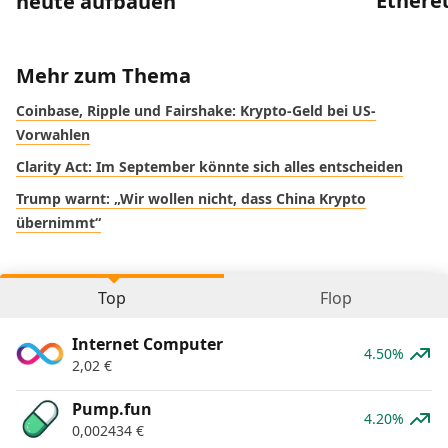
Ethereu
heute aufbauen
Mehr zum Thema
Coinbase, Ripple und Fairshake: Krypto-Geld bei US-
Vorwahlen
Clarity Act: Im September könnte sich alles entscheiden
Trump warnt: „Wir wollen nicht, dass China Krypto
übernimmt“
Top
Flop
Internet Computer
4.50%
2,02
€
Pump.fun
4.20%
0,002434
€