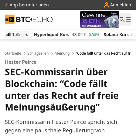
App herunterladen
Anmelden
BTC-ECHO
1,98 T
€
rliquid-Kurs
48,02
€
Solana-Kurs
65,76
€
TRON-
0.30%
-1.80%
Startseite
Schlagzeilen
Meinung
"Code fällt unter das Recht auf fr
Hester Peirce
SEC-Kommissarin über
Blockchain: “Code fällt
unter das Recht auf freie
Meinungsäußerung”
SEC-Kommissarin Hester Peirce spricht sich
gegen eine pauschale Regulierung von