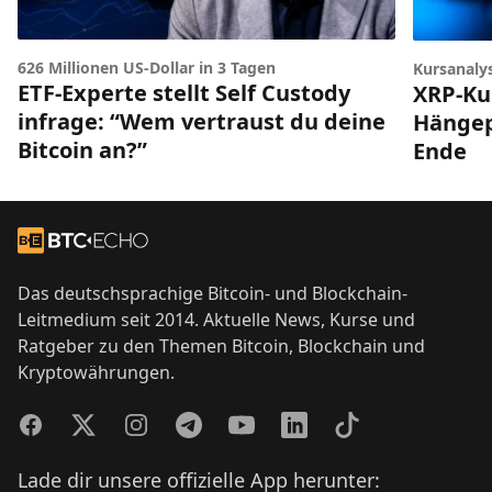
626 Millionen US-Dollar in 3 Tagen
Kursanaly
ETF-Experte stellt Self Custody
XRP-Ku
infrage: “Wem vertraust du deine
Hängep
Bitcoin an?”
Ende
Footer
Zur Startseite
Das deutschsprachige Bitcoin- und Blockchain-
Leitmedium seit 2014. Aktuelle News, Kurse und
Ratgeber zu den Themen Bitcoin, Blockchain und
Kryptowährungen.
Facebook
Twitter
Instagram
Telegram
YouTube
LinkedIn
TikTok
Lade dir unsere offizielle App herunter: