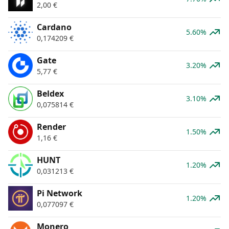
2,00
€
Cardano
5.60%
0,174209
€
Gate
3.20%
5,77
€
Beldex
3.10%
0,075814
€
Render
1.50%
1,16
€
HUNT
1.20%
0,031213
€
Pi Network
1.20%
0,077097
€
Monero