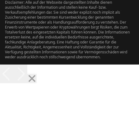
Disclaimer: Alle auf der Webseite dargestellten Inhalte dienen
ausschließlich der Information und stellen keine Kauf- bzw.
Verkaufsempfehlungen dar. Sie sind weder explizit noch implizit als
Zusicherung einer bestimmten Kursentwicklung der genannten
Finanzinstrumente oder als Handlungsaufforderung zu verstehen. Der
Erwerb von Wertpapieren oder Kryptowährungen birgt Risiken, die zum
Totalverlust des eingesetzten Kapitals führen können. Die Informationen
ersetzen keine, auf die individuellen Bedürfnisse ausgerichtete,
fachkundige Anlageberatung. Eine Haftung oder Garantie für die
Aktualität, Richtigkeit, Angemessenheit und Vollständigkeit der zur
Verfügung gestellten Informationen sowie für Vermögensschäden wird
weder ausdrücklich noch stillschweigend übernommen.