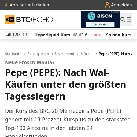
App herunterladen
Anmelden
BTC-ECHO
1,98 T
€
Hyperliquid-Kurs
48,63
€
Solana-Kurs
62,85
€
T
-1.00%
-1.90%
Startseite
Schlagzeilen
Investment
Märkte
Pepe (PEPE): Nach Wa
Neue Frosch-Mania?
Pepe (PEPE): Nach Wal-
Käufen unter den größten
Tagessiegern
Der Kurs des BRC-20 Memecoins Pepe (PEPE)
gehört mit 13 Prozent Kursplus zu den stärksten
Top-100 Altcoins in den letzten 24
Handelsstunden.