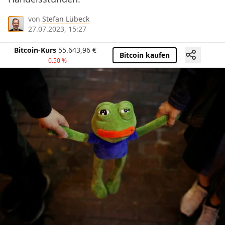
von
Stefan Lübeck
27.07.2023, 15:27
Bitcoin-Kurs
55.643,96
€
Bitcoin kaufen
-0.50 %