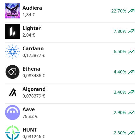
Audiera
22.70%
1,84
€
Lighter
7.80%
2,04
€
Cardano
6.50%
0,173877
€
Ethena
4.40%
0,083486
€
Algorand
3.40%
0,078379
€
Aave
2.90%
78,92
€
HUNT
2.30%
0,031246
€