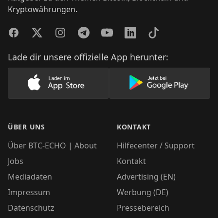
Kryptowährungen.
Facebook
Twitter
Instagram
Telegram
YouTube
LinkedIn
TikTok
Lade dir unsere offizielle App herunter:
Lade unsere App im AppStore herunter
Lade unsere App
ÜBER UNS
KONTAKT
Über BTC-ECHO | About
Hilfecenter / Support
Jobs
Kontakt
Mediadaten
Advertising (EN)
Impressum
Werbung (DE)
Datenschutz
Pressebereich