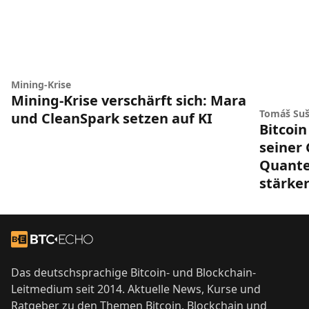
Mining-Krise
Mining-Krise verschärft sich: Mara
Tomáš Suš
und CleanSpark setzen auf KI
Bitcoin
seiner
Quant
stärke
Footer
Zur Startseite
Das deutschsprachige Bitcoin- und Blockchain-
Leitmedium seit 2014. Aktuelle News, Kurse und
Ratgeber zu den Themen Bitcoin, Blockchain und