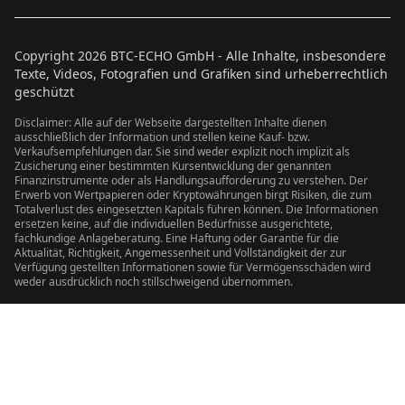
Copyright
2026
BTC-ECHO GmbH - Alle Inhalte, insbesondere
Texte, Videos, Fotografien und Grafiken sind urheberrechtlich
geschützt
Disclaimer: Alle auf der Webseite dargestellten Inhalte dienen
ausschließlich der Information und stellen keine Kauf- bzw.
Verkaufsempfehlungen dar. Sie sind weder explizit noch implizit als
Zusicherung einer bestimmten Kursentwicklung der genannten
Finanzinstrumente oder als Handlungsaufforderung zu verstehen. Der
Erwerb von Wertpapieren oder Kryptowährungen birgt Risiken, die zum
Totalverlust des eingesetzten Kapitals führen können. Die Informationen
ersetzen keine, auf die individuellen Bedürfnisse ausgerichtete,
fachkundige Anlageberatung. Eine Haftung oder Garantie für die
Aktualität, Richtigkeit, Angemessenheit und Vollständigkeit der zur
Verfügung gestellten Informationen sowie für Vermögensschäden wird
weder ausdrücklich noch stillschweigend übernommen.