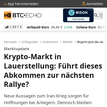
App herunterladen
Anmelden
BTC-ECHO
1,99 T
€
uid-Kurs
48,86
€
Solana-Kurs
63,55
€
TRON-Kurs
0.50%
-0.90%
Startseite
Schlagzeilen
Investment
Märkte
Beginnt jetzt die näch
Marktupdate
Krypto-Markt in
Lauerstellung: Führt dieses
Abkommen zur nächsten
Rallye?
Neue Aussagen zum Iran-Krieg sorgen für
Hoffnungen bei Anlegern. Dennoch bleiben