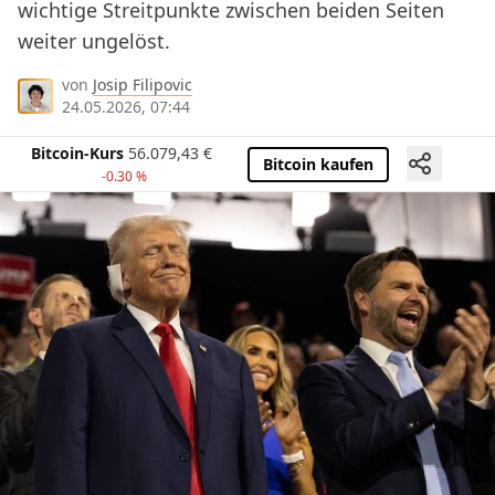
wichtige Streitpunkte zwischen beiden Seiten
weiter ungelöst.
von
Josip Filipovic
24.05.2026, 07:44
Bitcoin-Kurs
56.079,43
€
Bitcoin kaufen
-0.30 %