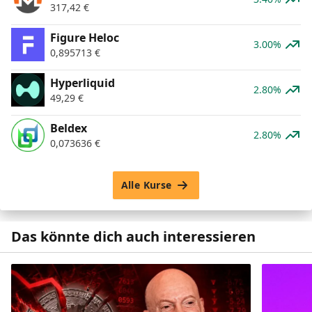
317,42
€
Figure Heloc
3.00%
0,895713
€
Hyperliquid
2.80%
49,29
€
Beldex
2.80%
0,073636
€
Alle Kurse
Das könnte dich auch interessieren