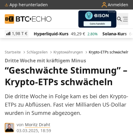
App herunterladen
Anmelden
BTC-ECHO
1,98 T
€
Hyperliquid-Kurs
49,29
€
Solana-Kurs
64,05
€
20%
2.80%
0.00%
Startseite
Schlagzeilen
Kryptowährungen
Krypto-ETPs schwächeln: D
Dritte Woche mit kräftigem Minus
“Geschwächte Stimmung” –
Krypto-ETPs schwächeln
Die dritte Woche in Folge kam es bei den Krypto-
ETPs zu Abflüssen. Fast vier Milliarden US-Dollar
wurden in Summe abgezogen.
von
Moritz Draht
03.03.2025, 18:59