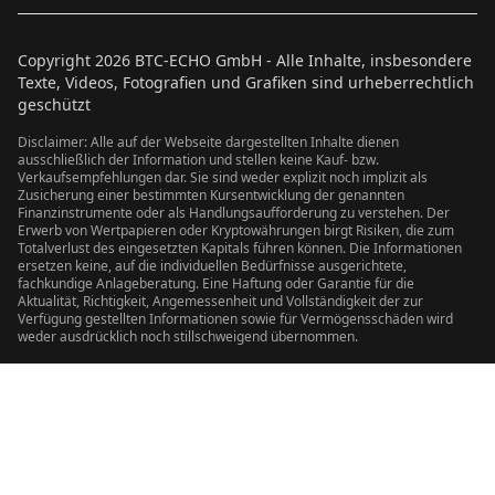
Copyright
2026
BTC-ECHO GmbH - Alle Inhalte, insbesondere
Texte, Videos, Fotografien und Grafiken sind urheberrechtlich
geschützt
Disclaimer: Alle auf der Webseite dargestellten Inhalte dienen
ausschließlich der Information und stellen keine Kauf- bzw.
Verkaufsempfehlungen dar. Sie sind weder explizit noch implizit als
Zusicherung einer bestimmten Kursentwicklung der genannten
Finanzinstrumente oder als Handlungsaufforderung zu verstehen. Der
Erwerb von Wertpapieren oder Kryptowährungen birgt Risiken, die zum
Totalverlust des eingesetzten Kapitals führen können. Die Informationen
ersetzen keine, auf die individuellen Bedürfnisse ausgerichtete,
fachkundige Anlageberatung. Eine Haftung oder Garantie für die
Aktualität, Richtigkeit, Angemessenheit und Vollständigkeit der zur
Verfügung gestellten Informationen sowie für Vermögensschäden wird
weder ausdrücklich noch stillschweigend übernommen.