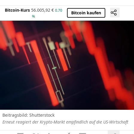
Bitcoin-Kurs
56.005,92
€
0.70
Bitcoin kaufen
%
Beitragsbild: Shutterstock
Erneut reagiert der Krypto-Markt empfindlich auf die US-Wirtschaft