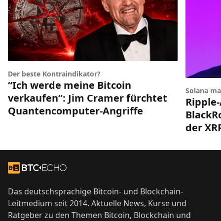
Der beste Kontraindikator?
“Ich werde meine Bitcoin
Solana ma
verkaufen”: Jim Cramer fürchtet
Ripple-
Quantencomputer-Angriffe
BlackRo
der XR
Footer
Zur Startseite
Das deutschsprachige Bitcoin- und Blockchain-
Leitmedium seit 2014. Aktuelle News, Kurse und
Ratgeber zu den Themen Bitcoin, Blockchain und