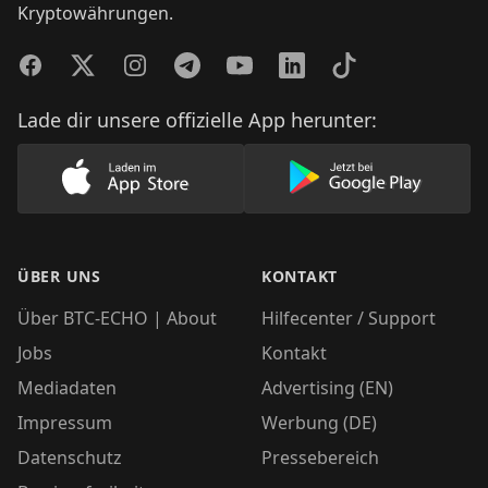
Kryptowährungen.
Facebook
Twitter
Instagram
Telegram
YouTube
LinkedIn
TikTok
Lade dir unsere offizielle App herunter:
Lade unsere App im AppStore herunter
Lade unsere App
ÜBER UNS
KONTAKT
Über BTC-ECHO | About
Hilfecenter / Support
Jobs
Kontakt
Mediadaten
Advertising (EN)
Impressum
Werbung (DE)
Datenschutz
Pressebereich