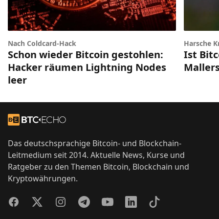
Nach Coldcard-Hack
Harsche Kr
Schon wieder Bitcoin gestohlen:
Ist Bit
Hacker räumen Lightning Nodes
Maller
leer
Footer
Zur Startseite
Das deutschsprachige Bitcoin- und Blockchain-
Leitmedium seit 2014. Aktuelle News, Kurse und
Ratgeber zu den Themen Bitcoin, Blockchain und
Kryptowährungen.
Facebook
Twitter
Instagram
Telegram
YouTube
LinkedIn
TikTok