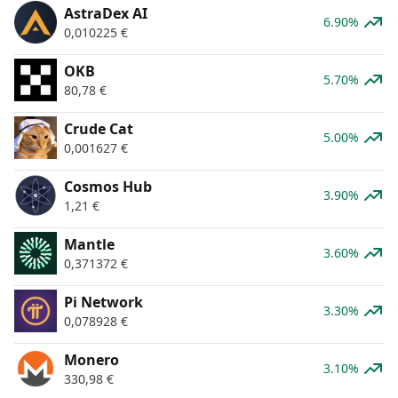
AstraDex AI
6.90%
0,010225
€
OKB
5.70%
80,78
€
Crude Cat
5.00%
0,001627
€
Cosmos Hub
3.90%
1,21
€
Mantle
3.60%
0,371372
€
Pi Network
3.30%
0,078928
€
Monero
3.10%
330,98
€