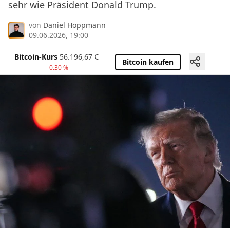
sehr wie Präsident Donald Trump.
von
Daniel Hoppmann
09.06.2026, 19:00
Bitcoin-Kurs
56.196,67
€
Bitcoin kaufen
-0.30 %