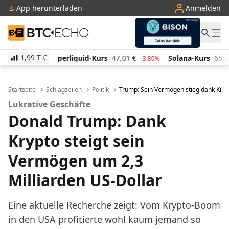
App herunterladen
Anmelden
BTC-ECHO
1,99 T
€
id-Kurs
47,01
€
Solana-Kurs
65,30
€
TRON-Kurs
-3.80%
2.30%
Startseite
Schlagzeilen
Politik
Trump: Sein Vermögen stieg dank Kryp
Lukrative Geschäfte
Donald Trump: Dank
Krypto steigt sein
Vermögen um 2,3
Milliarden US-Dollar
Eine aktuelle Recherche zeigt: Vom Krypto-Boom
in den USA profitierte wohl kaum jemand so