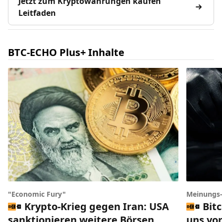
Jetzt zum Kryptowährungen kaufen
Leitfaden
BTC-ECHO Plus+ Inhalte
"Economic Fury"
Meinungs
Krypto-Krieg gegen Iran: USA
Bit
sanktionieren weitere Börsen
uns vor