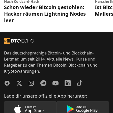
Nach Coldcard-Hack
Harsche Kr
Schon wieder Bitcoin gestohlen:
Ist Bit
Hacker räumen Lightning Nodes
Maller
leer
Footer
Zur Startseite
Das deutschsprachige Bitcoin- und Blockchain-
Leitmedium seit 2014. Aktuelle News, Kurse und
Ratgeber zu den Themen Bitcoin, Blockchain und
Kryptowährungen.
Facebook
Twitter
Instagram
Telegram
YouTube
LinkedIn
TikTok
Lade dir unsere offizielle App herunter:
Lade unsere App im AppStore herunter
Lade unsere App