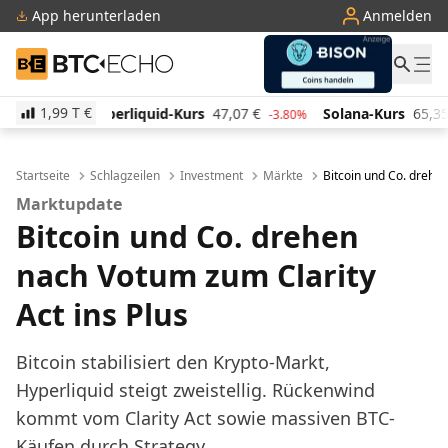
App herunterladen
Anmelden
BTC-ECHO
1,99 T
€
id-Kurs
47,07
€
Solana-Kurs
65,35
€
TRON-Kurs
-3.80%
2.30%
Startseite
Schlagzeilen
Investment
Märkte
Bitcoin und Co. drehen
Marktupdate
Bitcoin und Co. drehen
nach Votum zum Clarity
Act ins Plus
Bitcoin stabilisiert den Krypto-Markt,
Hyperliquid steigt zweistellig. Rückenwind
kommt vom Clarity Act sowie massiven BTC-
Käufen durch Strategy.