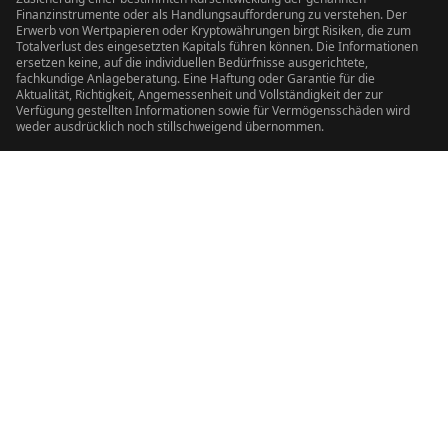
Finanzinstrumente oder als Handlungsaufforderung zu verstehen. Der
Erwerb von Wertpapieren oder Kryptowährungen birgt Risiken, die zum
Totalverlust des eingesetzten Kapitals führen können. Die Informationen
ersetzen keine, auf die individuellen Bedürfnisse ausgerichtete,
fachkundige Anlageberatung. Eine Haftung oder Garantie für die
Aktualität, Richtigkeit, Angemessenheit und Vollständigkeit der zur
Verfügung gestellten Informationen sowie für Vermögensschäden wird
weder ausdrücklich noch stillschweigend übernommen.